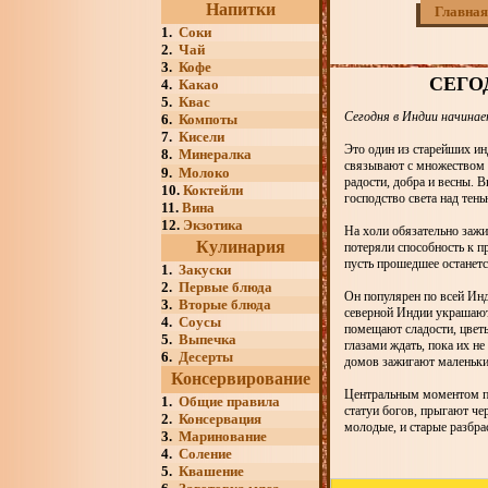
Напитки
Главная
1.
Соки
2.
Чай
3.
Кофе
СЕГО
4.
Какао
5.
Квас
Сегодня в Индии начинае
6.
Компоты
7.
Кисели
Это один из старейших ин
8.
Минералка
связывают с множеством и
9.
Молоко
радости, добра и весны. 
10.
Коктейли
господство света над тен
11.
Вина
12.
Экзотика
На холи обязательно зажи
Кулинария
потеряли способность к п
пусть прошедшее останетс
1.
Закуски
2.
Первые блюда
Он популярен по всей Ин
3.
Вторые блюда
северной Индии украшают
4.
Соусы
помещают сладости, цвет
5.
Выпечка
глазами ждать, пока их н
6.
Десерты
домов зажигают маленькие
Консервирование
Центральным моментом пр
1.
Общие правила
статуи богов, прыгают ч
2.
Консервация
молодые, и старые разбр
3.
Маринование
4.
Соление
5.
Квашение