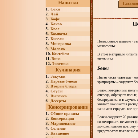
Напитки
Главная
1.
Соки
2.
Чай
3.
Кофе
П
4.
Какао
5.
Квас
6.
Компоты
7.
Кисели
Полноценное питание - з
8.
Минералка
межсезонья.
9.
Молоко
10.
Коктейли
В этом материале читайте 
11.
Вина
витамины.
12.
Экзотика
Белки
Кулинария
1.
Закуски
Пятая часть человека - ко
2.
Первые блюда
эритроциты - содержат б
3.
Вторые блюда
Белок, который мы получа
4.
Соусы
очередь, образуют новые,
5.
Выпечка
беспрерывно, и в случае, 
6.
Десерты
хватает, начинается расп
Консервирование
начинают страдать все ор
1.
Общие правила
Белки содержат 20 различ
2.
Консервация
синтезировать не может (
3.
Маринование
молоке, именно поэтому 
4.
Соление
предотвратит появление м
5.
Квашение