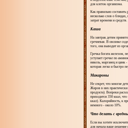
для клеток организма.
Как правильно составить 
несколько слов о блюдах,
затрат времени и средств.
Каша
На завтрак детям принято
гречневая. В овсянке сод
того, она выводит из орг
Гречка богата железом, п
уступает гречке по амино
никель, марганец и цинк 
которая легко и быстро п
Макароны
Не секрет, что многие д
Жиров в них практически 
продукта). Вопреки расх
приходится 350 ккал, что
ккал). Калорийность, к п
немного - около 10%.
Что делать с вредн
Если вы хотите исключить 
для начала ваше решение 