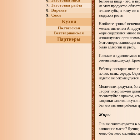
6.
Заготовка мяса
Белковая пища - это, в п
7.
Заготовка рыбы
из этих продуктов обязат
8.
Варенье
плохие зубы, к тому же в
9.
Соки
задержка роста.
Кухни
Наиболее ценный источник
Полтавская
железа, витамина А и дру
Вегетарианская
жире содержится много п
используются организмом
Партнеры
благотворно влияющих на 
было аллергии на рыбу.
Говяжье и куриное мясо н
семена подсолнуха). Кром
Ребенку постарше вполне
почки, язык, сердце. Одна
неделю не рекомендуется.
Молочные продукты, бога
Творог и сыр можно давать
посоветуйте с врачом, че
заправки салатов и супов
без них питание ребенка 
Жиры
Они не синтезируются в о
сливочное масло? Лучше, 
меню без него спокойно м