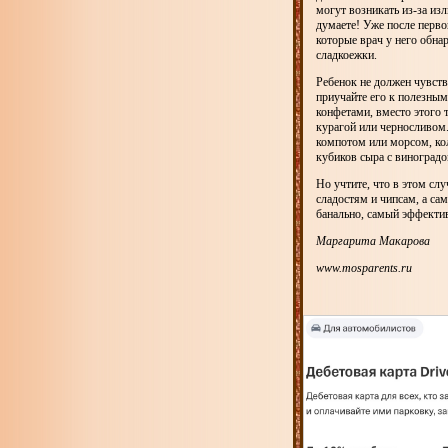
могут возникать из-за из
думаете! Уже после перво
которые врач у него обна
сладкоежки.
Ребенок не должен чувств
приучайте его к полезным
конфетами, вместо этого 
курагой или черносливом.
компотом или морсом, кол
кубиков сыра с виноградо
Но учтите, что в этом слу
сладостям и чипсам, а сам
банально, самый эффекти
Маргарита Макарова
www.mosparents.ru