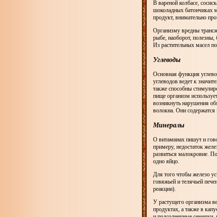
В вареной колбасе, сосиск
шоколадных батончиках м
продукт, внимательно пр
Организму вредны трансжи
рыбе, наоборот, полезны
Из растительных масел пол
Углеводы
Основная функция углевод
углеводов ведет к значи
также способны стимулир
пище организм использует
возникнуть нарушения обм
волокна. Они содержатся 
Минералы
О витаминах пишут и гово
примеру, недостаток желе
развиться малокровие. По
одно яйцо.
Для того чтобы железо ус
говяжьей и телячьей пече
реакции).
У растущего организма в
продуктах, а также в кап
и подсолнечные семечки, 