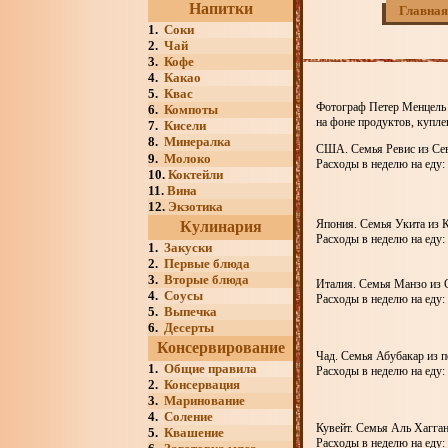
Напитки
Главная
1.
Соки
2.
Чай
3.
Кофе
4.
Какао
5.
Квас
Фотограф Петер Менцель о
6.
Компоты
на фоне продуктов, купл
7.
Кисели
8.
Минералка
США. Семья Ревис из Се
9.
Молоко
Расходы в неделю на еду:
10.
Коктейли
11.
Вина
12.
Экзотика
Япония. Семья Укита из 
Кулинария
Расходы в неделю на еду:
1.
Закуски
2.
Первые блюда
3.
Вторые блюда
Италия. Семья Манзо из 
4.
Соусы
Расходы в неделю на еду:
5.
Выпечка
6.
Десерты
Консервирование
Чад. Семья Абубакар из п
1.
Общие правила
Расходы в неделю на еду:
2.
Консервация
3.
Маринование
4.
Соление
Кувейт. Семья Аль Хагган
5.
Квашение
Расходы в неделю на еду: 