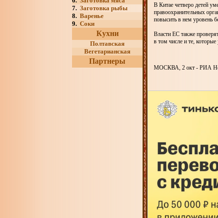
6.
Заготовка мяса
В Китае четверо детей ум
7.
Заготовка рыбы
правоохранительных орган
8.
Варенье
повысить в нем уровень б
9.
Соки
Кухни
Власти ЕС также проверят
в том числе и те, которы
Полтавская
Вегетарианская
Партнеры
МОСКВА, 2 окт - РИА Но