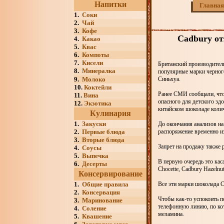
Напитки
Главная
1.
Соки
2.
Чай
3.
Кофе
Cadbury от
4.
Какао
5.
Квас
6.
Компоты
7.
Кисели
Британский производитель
8.
Минералка
популярные марки черного
9.
Молоко
Синьхуа.
10.
Коктейли
Ранее СМИ сообщали, что
11.
Вина
опасного для детского зд
12.
Экзотика
китайском шоколаде коли
Кулинария
1.
Закуски
До окончания анализов на
2.
Первые блюда
распоряжение временно и
3.
Вторые блюда
Запрет на продажу также р
4.
Соусы
5.
Выпечка
В первую очередь это кас
6.
Десерты
Chocette, Cadbury Hazelnut
Консервирование
1.
Общие правила
Все эти марки шоколада C
2.
Консервация
Чтобы как-то успокоить 
3.
Маринование
телефонную линию, по ко
4.
Соление
меламина.
5.
Квашение