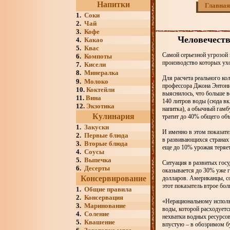
Напитки
Главная
1.
Соки
2.
Чай
3.
Кофе
Человечеств
4.
Какао
5.
Квас
Самой серьезной угрозой 
6.
Компоты
производство которых ух
7.
Кисели
8.
Минералка
Для расчета реального ко
9.
Молоко
профессора Джона Энтони 
10.
Коктейли
выяснилось, что больше в
11.
Вина
140 литров воды (сюда вк
12.
Экзотика
напитка), а обычный гамб
Кулинария
тратит до 40% общего об
1.
Закуски
И именно в этом показате
2.
Первые блюда
в развивающихся странах 
3.
Вторые блюда
еще до 10% урожая теряет
4.
Соусы
5.
Выпечка
Ситуация в развитых госу
6.
Десерты
оказывается до 30% уже г
Консервирование
долларов. Американцы, со
этот показатель втрое бо
1.
Общие правила
2.
Консервация
«Нерациональному исполь
3.
Маринование
воды, которой расходуетс
4.
Соление
нехватки водных ресурсов
5.
Квашение
впустую – в обозримом б