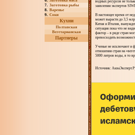
6.
Заготовка мяса
водных ресурсов не тольк
7.
Заготовка рыбы
заявлении экспертов SIW
8.
Варенье
9.
Соки
В настоящее время от недо
может вырасти до 3,5 млр
Кухни
Китая и Италия, вынужде
Полтавская
ситуация пока что не вид
Вегетарианская
фактор – в ряде стран мо
Партнеры
превосходить возможност
Ученые не исключают и ф
отношении стран на «веге
5000 литров воды, в то вр
Источник: АкваЭксперт.Р