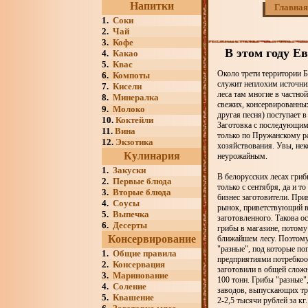
Напитки
Главная
1.
Соки
2.
Чай
3.
Кофе
В этом году Е
4.
Какао
5.
Квас
Около трети территории 
6.
Компоты
служит неплохим источник
7.
Кисели
леса там многие в частно
8.
Минералка
свежих, консервированны
9.
Молоко
другая песня) поступает 
10.
Коктейли
Заготовка с последующим
11.
Вина
только по Пружанскому ра
12.
Экзотика
хозяйствования. Увы, неко
Кулинария
неурожайным.
1.
Закуски
В белорусских лесах грибы
2.
Первые блюда
только с сентября, да и т
3.
Вторые блюда
бизнес заготовители. При
4.
Соусы
рынок, приветствующий в
5.
Выпечка
заготовленного. Такова о
6.
Десерты
грибы в магазине, потому
Консервирование
ближайшем лесу. Поэтому
"разные", под которые по
1.
Общие правила
предприятиями потребкоо
2.
Консервация
заготовили в общей сложно
3.
Маринование
100 тонн. Грибы "разные"
4.
Соление
заводов, выпускающих тра
5.
Квашение
2-2,5 тысячи рублей за кг.