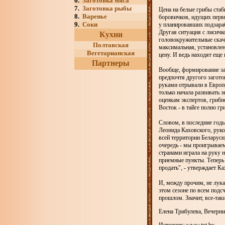
6.
Заготовка мяса
7.
Заготовка рыбы
Цена на белые грибы ста
8.
Варенье
боровичков, идущих первы
9.
Соки
у планировавших подзараб
Другая ситуация с лисичк
Кухни
головокружительные скачк
Полтавская
максимальная, установле
Вегетарианская
цену. И ведь находят еще
Партнеры
Вообще, формирование зак
предпочтя другого загото
руками отрывали в Европе
только начала развивать 
оценкам экспертов, грибн
Восток - в тайге полно г
Словом, в последние годы
Леонида Каховского, рук
всей территории Беларуси
очередь - мы проигрываем
странами играла на руку 
приемные пункты. Теперь 
продать", - утверждает Ка
И, между прочим, не лук
этом сезоне по всем подсч
прошлом. Значит, все-таки
Елена Трибулева, Вечерни