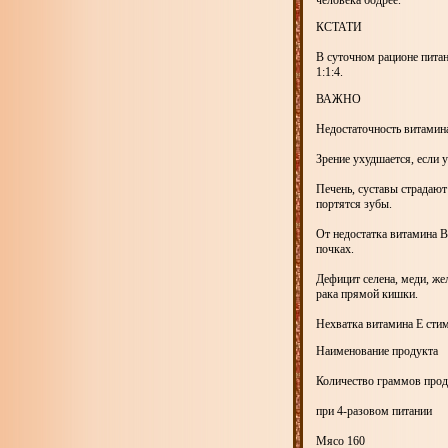
человека бодрее.
КСТАТИ
В суточном рационе пита
1:1:4.
ВАЖНО
Недостаточность витамин
Зрение ухудшается, если у
Печень, суставы страдают
портятся зубы.
От недостатка витамина В
почках.
Дефицит селена, меди, же
рака прямой кишки.
Нехватка витамина Е стим
Наименование продукта
Количество граммов проду
при 4-разовом питании
Мясо 160