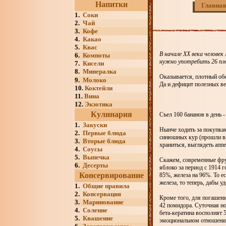
Напитки
Главная
1.
Соки
2.
Чай
3.
Кофе
4.
Какао
5.
Квас
В начале XX века человек
6.
Компоты
нужно употребить 26 пло
7.
Кисели
8.
Минералка
Оказывается, плотный обе
9.
Молоко
Да и дефицит полезных ве
10.
Коктейли
11.
Вина
12.
Экзотика
Кулинария
Съел 160 бананов в день -
1.
Закуски
Нынче ходить за покупкам
2.
Первые блюда
синюшных кур (прошли вре
3.
Вторые блюда
храниться, выглядеть аппе
4.
Соусы
5.
Выпечка
Скажем, современные фрук
6.
Десерты
яблоко за период с 1914 
Консервирование
85%, железа на 96%. То е
железа, то теперь, дабы у
1.
Общие правила
2.
Консервация
Кроме того, для погашени
3.
Маринование
42 помидора. Суточная но
4.
Соление
бета-кератина восполнят 
5.
Квашение
эмоциональном отношении