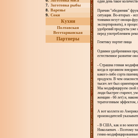
6.
Заготовка мяса
один день такое количеств
7.
Заготовка рыбы
8.
Варенье
Причин "обеднения" фрук
9.
Соки
ситуация. Во-вторых - и
тоннами везут овощи-фрук
Кухни
экспортировать), в проце
Полтавская
удобрений продукты уже 
Вегетарианская
перед употреблением рек
Партнеры
Генетику портит пища
Одними удобрениями пред
естественное развитие ов
- Страшна генная модифи
когда в организм внедряю
какого-либо сорта пшениц
продукта. В чем опасност
тысяч лет был ориентиро
Мы модифицируем свой ге
люди быстрее стареют, ум
женщин - 66 лет) и, нако
тератогенным эффектом, 
А вот коллеги из Америки
производителей указывать
- В США, как и во многих
Николаевич. - Поэтому та
генно-модифицированные 