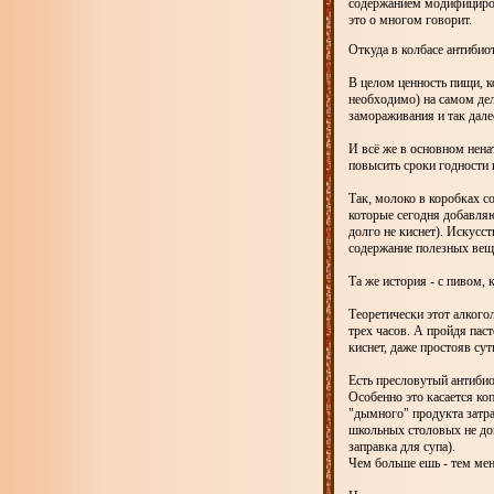
содержанием модифициров
это о многом говорит.
Откуда в колбасе антибио
В целом ценность пищи, к
необходимо) на самом дел
замораживания и так дале
И всё же в основном нена
повысить сроки годности 
Так, молоко в коробках с
которые сегодня добавляю
долго не киснет). Искусст
содержание полезных вещ
Та же история - с пивом,
Теоретически этот алкого
трех часов. А пройдя пас
киснет, даже простояв су
Есть пресловутый антибиот
Особенно это касается ко
"дымного" продукта затра
школьных столовых не доп
заправка для супа).
Чем больше ешь - тем ме