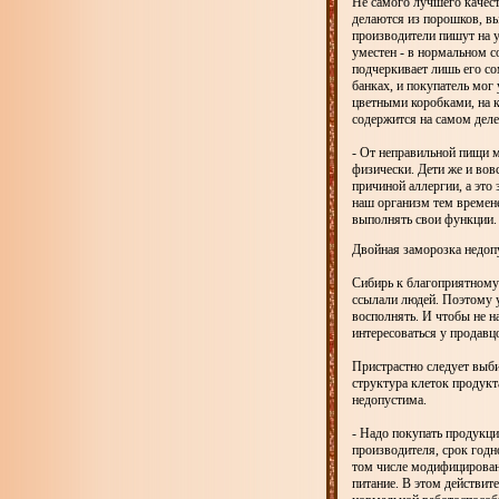
Не самого лучшего качест
делаются из порошков, в
производители пишут на у
уместен - в нормальном с
подчеркивает лишь его со
банках, и покупатель мог
цветными коробками, на 
содержится на самом деле 
- От неправильной пищи м
физически. Дети же и вов
причиной аллергии, а это
наш организм тем времене
выполнять свои функции. 
Двойная заморозка недоп
Сибирь к благоприятному 
ссылали людей. Поэтому 
восполнять. И чтобы не н
интересоваться у продавцо
Пристрастно следует выби
структура клеток продукт
недопустима.
- Надо покупать продукци
производителя, срок годн
том числе модифицированн
питание. В этом действит