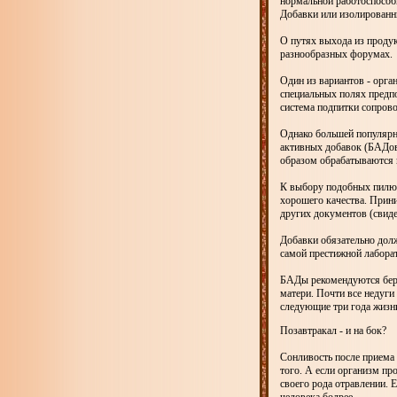
нормальной работоспособн
Добавки или изолированн
О путях выхода из продук
разнообразных форумах.
Один из вариантов - орга
специальных полях предпо
система подпитки сопров
Однако большей популярн
активных добавок (БАДов
образом обрабатываются и
К выбору подобных пилюл
хорошего качества. Прини
других документов (свиде
Добавки обязательно долж
самой престижной лабора
БАДы рекомендуются бере
матери. Почти все недуги
следующие три года жизн
Позавтракал - и на бок?
Сонливость после приема 
того. А если организм пр
своего рода отравлении. 