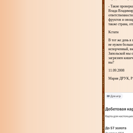
- Такие проверк
Влада Владимир
ответственности
фруктов и овоще
также страна, от
Кстати
В тот же день я
не нужен большой
испорченный, вк
Запольской мы о
загрязнен кишеч
вы?
11.09.2008
Мария ДРУК, Рэ