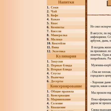
Напитки
1.
Соки
2.
Чай
3.
Кофе
4.
Какао
5.
Квас
Не снял испорче
6.
Компоты
7.
Кисели
В августе, по 
8.
Минералка
инфекциями. Сез
9.
Молоко
арбузов, дынь, 
10.
Коктейли
11.
Вина
В полдень жизнь
12.
Экзотика
на прилавках ле
пометок. Одна 
Кулинария
попробовать. Ри
1.
Закуски
2.
Первые блюда
Мужчина-азербай
3.
Вторые блюда
- Она же плохая
4.
Соусы
городского цент
5.
Выпечка
6.
Десерты
- Хорошая дыня,
Консервирование
видели, какая о
1.
Общие правила
Мы прошли еще 
2.
Консервация
3.
Маринование
Пока официально
4.
Соление
даром не прошл
5.
Квашение
Снова подходим