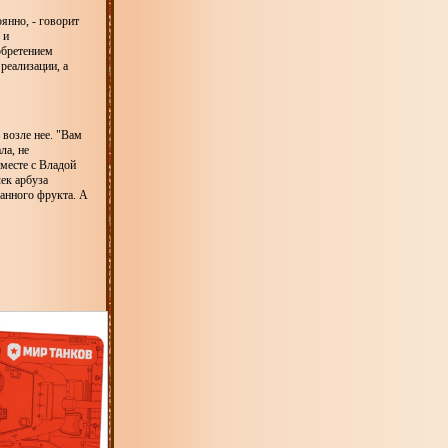
янно, - говорит
 и
обретением
реализации, а
 возле нее. "Вам
ла, не
вместе с Владой
ек арбуза
занного фрукта. А