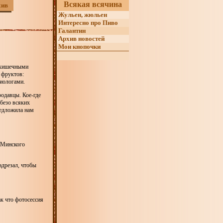
Всякая всячина
хив
Жульен, жюльен
Интересно про Пиво
Галантин
Архив новостей
Мои кнопочки
и кишечными
 фруктов:
миологами.
родавцы. Кое-где
 безо всяких
редложила нам
я Минского
адрезал, чтобы
к что фотосессия