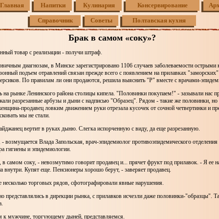
Главная
Напитки
Кулинария
Консервирование
Ар
Справочник
Советы
Полтавская кухня
Брак в самом «соку»?
нный товар с реализации - получи штраф.
первичным диагнозам, в Минске зарегистрировано 1106 случаев заболеваемости острым
онный подъем отравлений связан прежде всего с появлением на прилавках "заморских"
персиков. По правилам ли они продаются, решила выяснить "Р" вместе с врачами-эпиде
 на рынке Ленинского района столицы кипела. "Половинки покупаем!" - зазывали нас п
жали разрезанные арбузы и дыни с надписью "Образец". Рядом - такие же половинки, но
женщина-продавец ловким движением руки отрезала кусочек от сочной четвертинки и п
сковать мы не стали.
джанец вертит в руках дыню. Слегка испорченную с виду, да еще разрезанную.
, - возмущается Влада Запольская, врач-эпидемиолог противоэпидемического отделени
ра гигиены и эпидемиологии.
 в самом соку, - невозмутимо говорит продавец и... прячет фрукт под прилавок. - Я ее н
на внутри. Купят еще. Пенсионеры хорошо берут, - заверяет продавец.
несколько торговых рядов, сфотографировали явные нарушения.
 представлялись в дирекции рынка, с прилавков исчезли даже половинки-"образцы". Та
а.
 к мужчине, торгующему дыней, представляемся.