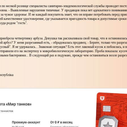
и по мелкой рознице специалисты санитарно-эпидемиологической службы проводят посто
овна. - Выявленные нарушения типичные. У продавцов пока нет адекватного понимания
 за чужое здоровье. И не каждый покупатель знает, что он вправе потребовать перед при
й качественное удостоверение, где указывается пригодность товара и допустимые сроки 
куда родом "гость".
 приобрела четвертинку арбуза. Девушка так расхваливала свой товар, что я остановилась
 арбуз? У меня разрезанный есть, - обрадовалась продавец. - Берите, только что разреза
усный". Я не удержалась... Знакомая ситуация? Есть этот лакомый кусок я побоялась, и 
тправили его на экспертизу в микробиологическую лабораторию. Проба показала: кусоч
ными бактериями... В следующий раз я подумаю, прежде чем остановиться возле разре
спубліка