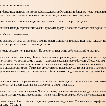
резал, - оправдывается он.
в бумажных ящиках, прямо на асфальте, лежат арбузы и дыни. Здесь же - еще половинк
ия хранения влияют не только на внешний вид, но и на качество продуктов.
ривожу товар на машине из деревни, храню в гараже, - говорит продавец.
щины, на ходу отрезавшей кусочки арбуза на пробу, и вовсе не оказалось санитарной к
 забыла, - пояснила она.
уза ценник. Он ржавый. Вместе с тем, по действующим санитарным правилам, плоды с 
ься в торговых точках города не должны.
ахчевые дороже, чем в прошлом. Не все могут позволить себе купить арбуз целиком.
одавца отрезать половинку. Таким образом, сами провоцируют его, - рассказывает Влад
понимают, что водная среда и сахар - идеальная среда для роста бактерий. Через час там
оорганизмов, способных вызвать острые кишечные инфекции. Страшны не только бактер
е в окружающей среде. Такие, как энтеровирусы и норовирусы, появившиеся у нас сов
ражения просты: покупатель должен не забывать мыть плоды и овощи под проточной во
 следят за чистотой рабочего места и своим внешним видом. Окурки и мусор под подт
третили нас вместо хозяина: он отлучился на время проверки.
- почерневшие бананы и груши. Часто на рынке, да и в магазинах они продаются по сни
итарно-гигиеническим требованиям - испорченный товар должен быть снят с реализации.
ло составлено 6 протоколов об административном нарушении. Минимальный штраф, кот
вцам, - 70 тысяч.