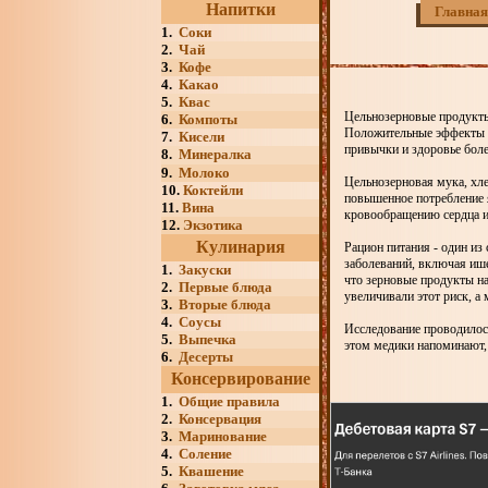
Напитки
Главная
1.
Соки
2.
Чай
3.
Кофе
4.
Какао
5.
Квас
Цельнозерновые продукты
6.
Компоты
Положительные эффекты з
7.
Кисели
привычки и здоровье боле
8.
Минералка
9.
Молоко
Цельнозерновая мука, хле
10.
Коктейли
повышенное потребление 
11.
Вина
кровообращению сердца и
12.
Экзотика
Кулинария
Рацион питания - один из
заболеваний, включая ише
1.
Закуски
что зерновые продукты н
2.
Первые блюда
увеличивали этот риск, а
3.
Вторые блюда
4.
Соусы
Исследование проводилос
5.
Выпечка
этом медики напоминают, 
6.
Десерты
Консервирование
1.
Общие правила
2.
Консервация
3.
Маринование
4.
Соление
5.
Квашение