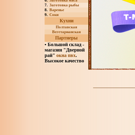
6.
Заготовка мяса
7.
Заготовка рыбы
8.
Варенье
9.
Соки
Кухни
Полтавская
Вегетарианская
Партнеры
•
Большой склад -
магазин "Дверной
рай"
окна пвх
.
Высокое качество