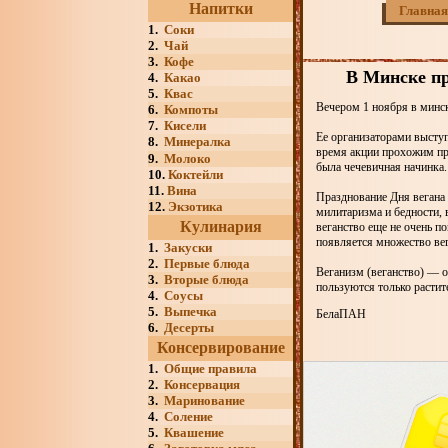
Напитки
Главная
1.
Соки
2.
Чай
3.
Кофе
В Минске п
4.
Какао
5.
Квас
Вечером 1 ноября в минс
6.
Компоты
7.
Кисели
Ее организаторами высту
8.
Минералка
время акции прохожим пр
9.
Молоко
была чечевичная начинка.
10.
Коктейли
11.
Вина
Празднование Дня вегана
12.
Экзотика
милитаризма и бедности, 
Кулинария
веганство еще не очень п
появляется множество вег
1.
Закуски
2.
Первые блюда
Веганизм (веганство) — о
3.
Вторые блюда
пользуются только расти
4.
Соусы
5.
Выпечка
БелаПАН
6.
Десерты
Консервирование
1.
Общие правила
2.
Консервация
3.
Маринование
4.
Соление
5.
Квашение