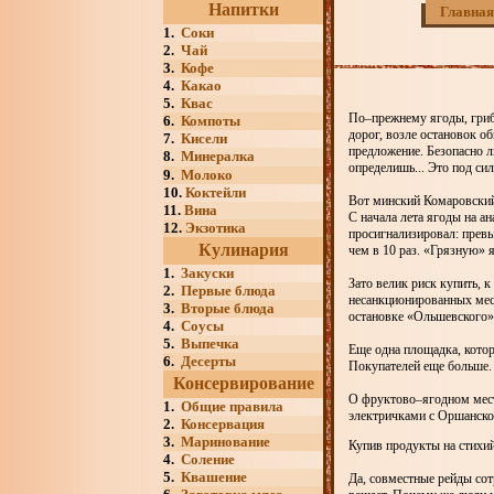
Напитки
Главная
1.
Соки
2.
Чай
3.
Кофе
4.
Какао
5.
Квас
По–прежнему ягоды, грибы
6.
Компоты
дорог, возле остановок о
7.
Кисели
предложение. Безопасно л
8.
Минералка
определишь... Это под си
9.
Молоко
10.
Коктейли
Вот минский Комаровский
11.
Вина
С начала лета ягоды на а
12.
Экзотика
просигнализировал: прев
Кулинария
чем в 10 раз. «Грязную» 
1.
Закуски
Зато велик риск купить, 
2.
Первые блюда
несанкционированных мес
3.
Вторые блюда
остановке «Ольшевского»
4.
Соусы
5.
Выпечка
Еще одна площадка, кото
6.
Десерты
Покупателей еще больше.
Консервирование
О фруктово–ягодном мест
1.
Общие правила
электричками с Оршанског
2.
Консервация
3.
Маринование
Купив продукты на стихи
4.
Соление
5.
Квашение
Да, совместные рейды сот