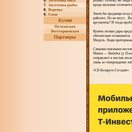
6.
Заготовка мяса
решает. Почему же люди 
7.
Заготовка рыбы
вроде несильно отличается
8.
Варенье
Знали бы продавцы ягод и
9.
Соки
райсоюз. Но не несут...
Кухни
аргументы? И тогда пробл
Полтавская
Вегетарианская
Купить лесные дары предл
обязательно остановится
Партнеры
Мядель. Люди притормажи
Самыми опасными местам
Минск — Витебск (у Пле
отправляет к местам нес
лишь за «повреждение ли
«СБ-Беларусь Сегодня».