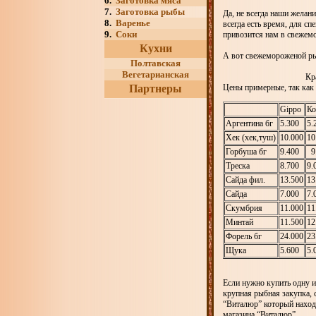
6.
Заготовка мяса
7.
Заготовка рыбы
Да, не всегда наши желан
8.
Варенье
всегда есть время, для с
9.
Соки
привозится нам в свежем
Кухни
А вот свежемороженой рыб
Полтавская
Вегетарианская
Краткий обзор 
Партнеры
Цены примерные, так как 
Gippo
Ко
Аргентина бг
5.300
5
Хек (хек,туш)
10.000
10
Горбуша бг
9.400
9
Треска
8.700
9.
Сайда фил.
13.500
13
Сайда
7.000
7.
Скумбрия
11.000
11
Минтай
11.500
12
Форель бг
24.000
23
Щука
5.600
5.
Если нужно купить одну и
крупная рыбная закупка, 
“Виталюр” который наход
магазина “Виталюр”