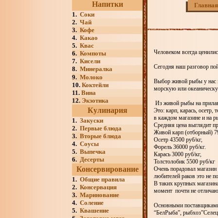
Напитки
Главная
1.
Соки
2.
Чай
3.
Кофе
4.
Какао
5.
Квас
Человеком всегда ценилис
6.
Компоты
7.
Кисели
Сегодня наш разговор пой
8.
Минералка
9.
Молоко
Выбор живой рыбы у нас в
10.
Коктейли
морскую или океаническу
11.
Вина
12.
Экзотика
Из живой рыбы на прилав
Кулинария
Это: карп, карась, осетр
в каждом магазине и на р
1.
Закуски
Средняя цена выглядит пр
2.
Первые блюда
Живой карп (отборный) 79
3.
Вторые блюда
Осетр 43500 руб/кг,
4.
Соусы
Форель 36000 руб/кг.
5.
Выпечка
Карась 3000 руб/кг,
6.
Десерты
Толстолобик 5500 руб/кг
Консервирование
Очень порадовал магазин 
любителей раков это не п
1.
Общие правила
В таких крупных магазина
2.
Консервация
момент почти не отличают
3.
Маринование
4.
Соление
Основными поставщиками
5.
Квашение
“БелРыба”, рыбхоз”Селец”