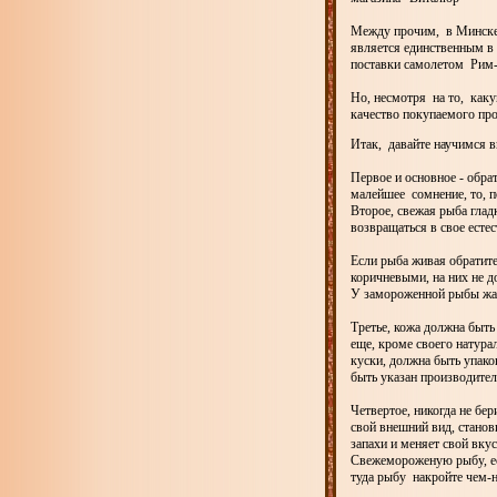
Между прочим, в Минске 
является единственным в 
поставки самолетом Рим-
Но, несмотря на то, каку
качество покупаемого про
Итак, давайте научимся в
Первое и основное - обра
малейшее сомнение, то, п
Второе, свежая рыба глад
возвращаться в свое есте
Если рыба живая обратит
коричневыми, на них не д
У замороженной рыбы жаб
Третье, кожа должна быть
еще, кроме своего натурал
куски, должна быть упако
быть указан производител
Четвертое, никогда не бе
свой внешний вид, станов
запахи и меняет свой вкус
Свежемороженую рыбу, ес
туда рыбу накройте чем-