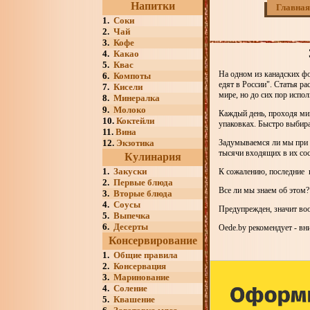
Напитки
Главная
1.
Соки
2.
Чай
3.
Кофе
4.
Какао
5.
Квас
На одном из канадских фо
6.
Компоты
едят в России". Статья 
7.
Кисели
мире, но до сих пор испо
8.
Минералка
9.
Молоко
Каждый день, проходя ми
10.
Коктейли
упаковках. Быстро выбир
11.
Вина
12.
Экзотика
Задумываемся ли мы при э
тысячи входящих в их сос
Кулинария
1.
Закуски
К сожалению, последние 
2.
Первые блюда
Все ли мы знаем об этом?
3.
Вторые блюда
4.
Соусы
Предупрежден, значит во
5.
Выпечка
6.
Десерты
Oede.by рекомендует - вн
Консервирование
1.
Общие правила
2.
Консервация
3.
Маринование
4.
Соление
5.
Квашение