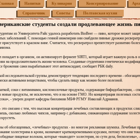
Главная
Напитки
Кулинария
Консервирование
Арх
Справочник
Советы
Полтавская кухня
ериканские студенты создали продлевающее жизнь п
дентам из Университета Райс удалось разработать BioBeer — пиво, которое может защит
стых заболеваний. С помощью генной инженерии они снабдили пивные дрожжи ресверат
е присутствует в красном вине. Считается, что ресвератрол препятствует развитию боле
анизма.
л попадает в организм, он активизирует фермент SIRT1, который играет важную роль в 
ияя на продолжительность жизни человека. Созданные студентами генетически модифи
е брожения сами вырабатывают этот антиоксидант, сообщает РБК daily.
кой исследовательской группы демонстрирует тенденцию последнего времени - обогаща
чески активными веществами, чтобы сделать пищу как можно более полезной.
аткой, соки с витаминами, кисломолочные продукты, содержащие бифидобактерии, - спи
я новые продукты, не исключено, что и на основе ГМО. Но концентрация полезных сос
ысока», - уверен доцент кафедры биохимии МБФ РГМУ Николай Адрианов.
 это связано с тем, что высокая концентрация лечебных составляющих в продуктах сли
наешь, сколько любимых чипсов, например с добавками, снижающими содержание холесте
охрустеть.
оры об обогащенных, «лечебных» продуктах - во многом рекламная шумиха. Лечебные п
жание холестерина в крови, назначают кратковременными курсами, потому что они ток
зобидные пищевые волокна, которые «выводят» холестерин, по сути дела, бесполезны», -