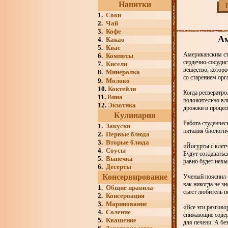
Напитки
1.
Соки
2.
Чай
3.
Кофе
Ам
4.
Какао
5.
Квас
Американским сту
6.
Компоты
сердечно-сосуди
7.
Кисели
вещество, которо
8.
Минералка
со старением орг
9.
Молоко
10.
Коктейли
Когда ресвератро
11.
Вина
положительно вл
12.
Экзотика
дрожжи в процесс
Кулинария
Работа студенчес
1.
Закуски
питания биологи
2.
Первые блюда
3.
Вторые блюда
«Йогурты с клетч
4.
Соусы
Будут создаватьс
5.
Выпечка
равно будет нев
6.
Десерты
Консервирование
Ученый пояснил -
как никогда не з
1.
Общие правила
съест любитель п
2.
Консервация
3.
Маринование
«Все эти разгов
4.
Соление
снижающие содер
5.
Квашение
для печени. А бе