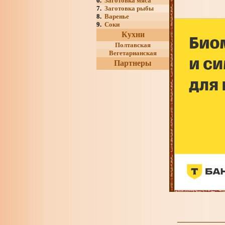
6.
Заготовка мяса
7.
Заготовка рыбы
8.
Варенье
9.
Соки
Кухни
Полтавская
Вегетарианская
Партнеры