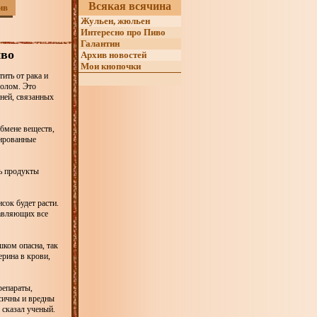
Всякая всячина
ив
Жульен, жюльен
Интересно про Пиво
Галантин
иво
Архив новостей
Мои кнопочки
ить от рака и
ролом. Это
зней, связанных
обмене веществ,
цированные
ть продукты
сок будет расти.
тавляющих все
шком опасна, так
рина в крови,
репараты,
сичны и вредны
 сказал ученый.