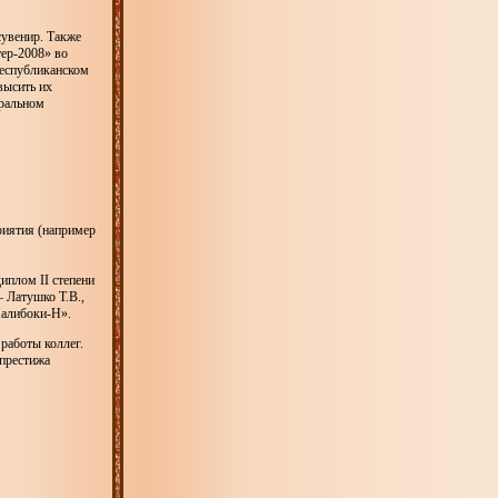
сувенир. Также
тер-2008» во
республиканском
высить их
оральном
риятия (например
иплом II степени
— Латушко Т.В.,
Налибоки-Н».
работы коллег.
 престижа