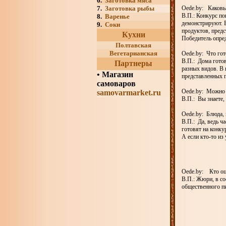
6.
Заготовка мяса
7.
Заготовка рыбы
Oede.by: Каковы
В.П.: Конкурс по
8.
Варенье
демонстрируют. 
9.
Соки
продуктов, предс
Кухни
Победитель опред
Полтавская
Вегетарианская
Oede.by: Что гот
В.П.: Дома готов
Партнеры
разных видов. В 
•
Магазин
представленных 
самоваров
Oede.by: Можно 
samovarmarket.ru
В.П.: Вы знаете,
Oede.by: Блюда,
В.П.: Да, ведь ч
готовят на конку
А если кто-то из
Oede.by: Кто оц
В.П.: Жюри, в с
общественного п