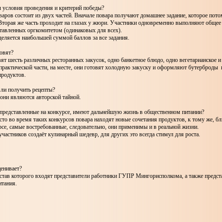
 условия проведения и критерий победы?
варов состоит из двух частей. Вначале повара получают домашнее задание, которое пото
Вторая же часть проходит на глазах у жюри. Участники одновременно выполняют общее 
тавленных оргкомитетом (одинаковых для всех).
еляется наибольшей суммой баллов за все задания.
овят?
ят шесть различных ресторанных закусок, одно банкетное блюдо, одно вегетарианское и
практической части, на месте, они готовят холодную закуску и оформляют бутерброды 
продуктов.
ли получить рецепты?
 они являются авторской тайной.
 представленные на конкурсе, имеют дальнейшую жизнь в общественном питании?
асто во время таких конкурсов повара находят новые сочетания продуктов, к тому же, б
рсе, самые востребованные, следовательно, они применимы и в реальной жизни.
 участников создаёт кулинарный шедевр, для других это всегда стимул для роста.
енивает?
остав которого входят представители работники ГУПР Мингорисполкома, а также предст
итания.