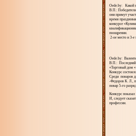
Oede.by: Какой 
В.П.: Победители
они примут учас
время празднован
конкурсе «Кулина
квалификационный
поощрении.
2-ое место и 3-
Oede.by: Валенти
В.П.: Последний
«Торговый дом «
Конкурс состоял
Среди поваров ди
-Федоров К. Л., 
повар 5-го разр
Конкурс показал
И, следует сказа
профессии.