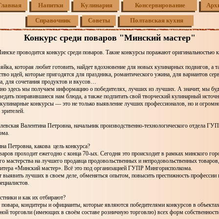
Главная
Напитки
Кулинария
Консервирование
Арх
Справочник
Советы
Полтавская кухня
Конкурс среди поваров "Минский мастер"
инске проводится конкурс среди поваров. Такие конкурсы поражают оригинальностью к
яйка, которая любит готовить, найдет вдохновение для новых кулинарных подвигов, а 
тво идей, которые пригодятся для праздника, романтического ужина, для вариантов сер
а, для сочетания продуктов и вкусов…
но здесь мы получаем информацию о победителях, лучших из лучших. А значит, мы буде
ведать понравившиеся нам блюда, а также подпитать свой творческий кулинарный источ
кулинарные конкурсы — это не только выявление лучших профессионалов, но и огромно
 зрителей.
алевская Валентина Петровна, начальник производственно-технологического отдела ГУ
ома.
на Петровна, какова цель конкурса?
варов проходит ежегодно с конца 70-ых. Сегодня это происходит в рамках минского гор
о мастерства на лучшего продавца продовольственных и непродовольственных товаров,
дитера «Минский мастер». Всё это под организацией ГУПР Мингорисполкома.
т выявить лучших в своем деле, обменяться опытом, повысить престижность профессии 
ециалистов.
стники и как их отбирают?
 повара, кондитеры и официанты, которые являются победителями конкурсов в объекта
чной торговли (имеющих в своём составе розничную торговлю) всех форм собственности