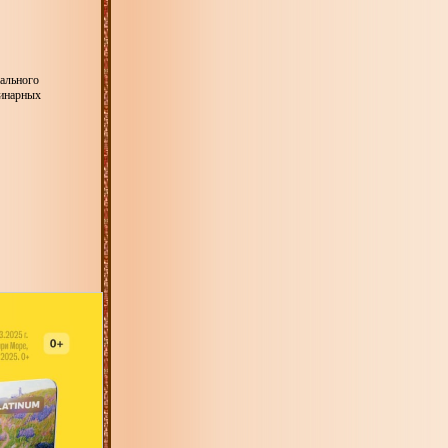
нального
линарных