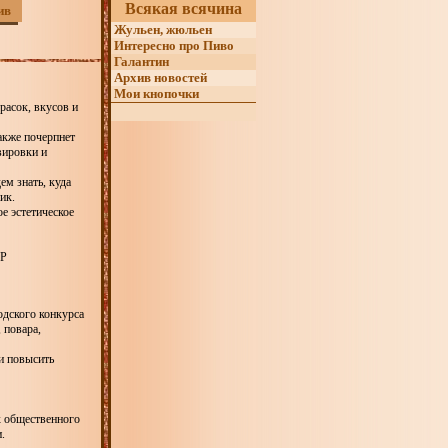
Всякая всячина
ив
Жульен, жюльен
Интересно про Пиво
Галантин
Архив новостей
Мои кнопочки
расок, вкусов и
также почерпнет
вировки и
м знать, куда
ник.
е эстетическое
ПР
одского конкурса
 повара,
и повысить
х общественного
.