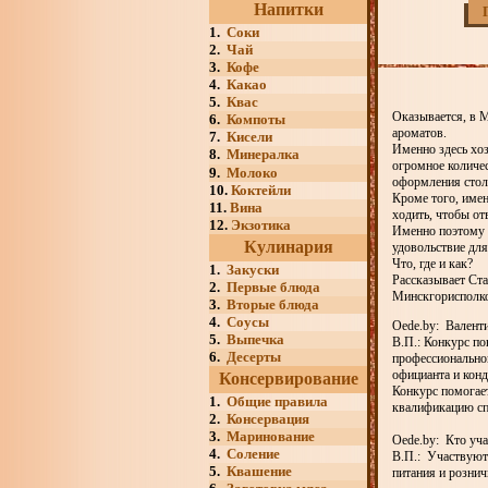
Напитки
1.
Соки
2.
Чай
3.
Кофе
4.
Какао
5.
Квас
Оказывается, в М
6.
Компоты
ароматов.
7.
Кисели
Именно здесь хоз
8.
Минералка
огромное количес
9.
Молоко
оформления стол
10.
Коктейли
Кроме того, имен
11.
Вина
ходить, чтобы от
12.
Экзотика
Именно поэтому 
Кулинария
удовольствие для
Что, где и как?
1.
Закуски
Рассказывает Ст
2.
Первые блюда
Минскгорисполк
3.
Вторые блюда
4.
Соусы
Oede.by: Валенти
5.
Выпечка
В.П.: Конкурс по
6.
Десерты
профессиональног
официанта и кон
Консервирование
Конкурс помогае
1.
Общие правила
квалификацию сп
2.
Консервация
3.
Маринование
Oede.by: Кто уча
4.
Соление
В.П.: Участвуют
5.
Квашение
питания и розни