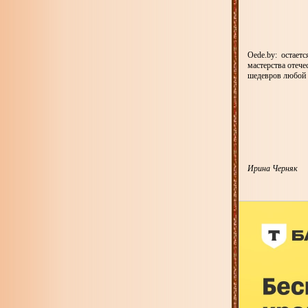
Oede.by: остаетс
мастерства отеч
шедевров любой х
Ирина Черняк