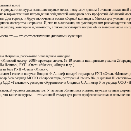
главный приз?
 городского конкурса, занявшие первые места, получают диплом I степени и памятный 
тие в торжественном награждении победителей конкурсов всех профессий «Минский мас
ия Дня города, и будут включены в состав сборной команды г. Минска для участия в 
рного мастерства и сервиса». И, что не маловажно, их руководителям рекомендуется по
 разряд, категорию и должность, а также рассмотреть вопрос об их материальном и м
е место это — это соответствующие дипломы и сувениры.
на Петровна, расскажите о последнем конкурсе
 «Минский мастер- 2008» проходил летом, 18-19 июня, в нем приняло участия 23 предп
На Немиге», РУП «Отель «Минск», «Лидо» и др.).
ся на базе РУП «Отель «Минск».
плом I степени получил Боярин Ф. А., шеф-повар 6-го разряда РУП «Отель «Минск», д
повар 5-го разряда МООО «Белросинтер», ресторан «Немига-36», и диплом III степени 
яда ОДО «Ганглион», ресторан «Журавинка» и Стаднюк С.А., повар 6-го разряда ООО «
 высокий уровень специалистов. Участники обменялись опытом, изучили лучшие формы 
ть, что такие конкурсы — это мощный стимул для роста профессионализма и повышения