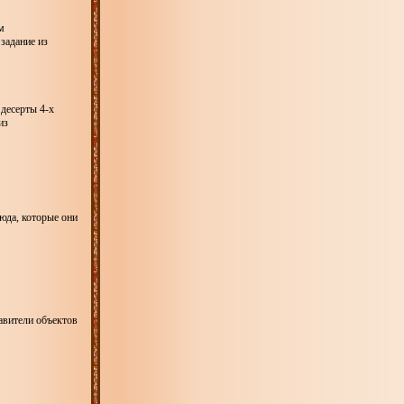
м
задание из
 десерты 4-х
из
люда, которые они
авители объектов