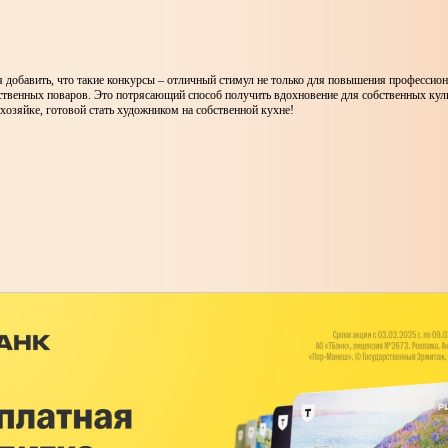
я добавить, что такие конкурсы – отличный стимул не только для повышения профессио
ественных поваров. Это потрясающий способ получить вдохновение для собственных ку
озяйке, готовой стать художником на собственной кухне!