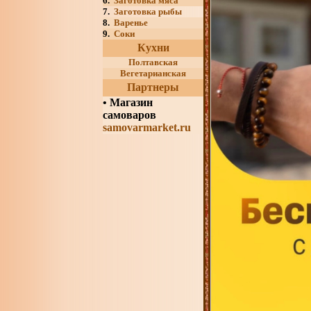
6.
Заготовка мяса
7.
Заготовка рыбы
8.
Варенье
9.
Соки
Кухни
Полтавская
Вегетарианская
Партнеры
•
Магазин
самоваров
samovarmarket.ru