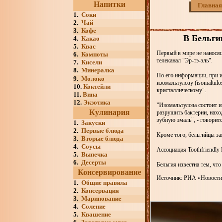
Напитки
Главная
1.
Соки
2.
Чай
3.
Кофе
В Бельги
4.
Какао
5.
Квас
Первый в мире не наносящ
6.
Компоты
телеканал "Эр-тэ-эль".
7.
Кисели
8.
Минералка
По его информации, при 
9.
Молоко
изомальтулозу (isomaltul
10.
Коктейли
кристаллическому".
11.
Вина
12.
Экзотика
"Изомальтулоза состоит и
Кулинария
разрушить бактерии, нахо
зубную эмаль", - говорит
1.
Закуски
2.
Первые блюда
Кроме того, бельгийцы з
3.
Вторые блюда
4.
Соусы
Ассоциация Toothfriendly
5.
Выпечка
6.
Десерты
Бельгия известна тем, чт
Консервирование
Источник: РИА «Новости
1.
Общие правила
2.
Консервация
3.
Маринование
4.
Соление
5.
Квашение