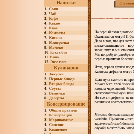
Напитки
Главная
1.
Соки
2.
Чай
3.
Кофе
4.
Какао
5.
Квас
На первый взгляд вопрос 
6.
Компоты
Оказывается могут! И бо
7.
Кисели
Дело в том, что для всех
8.
Минералка
языке специалистов – пор
9.
Молоко
запах, вкус и они становя
10.
Коктейли
Мы попробуем разобраться
11.
Вина
первые признаки болезней
12.
Экзотика
Итак, первая группа прод
Кулинария
Какие же дефекты могут 
1.
Закуски
2.
Первые блюда
Если мука смолота из про
3.
Вторые блюда
Может быть хлеб плоский
4.
Соусы
клопом-черепашкой. Малая
5.
Выпечка
свежесмолотой муки или 
Но все эти дефекты не яв
6.
Десерты
развитием соответствую
Консервирование
1.
Общие правила
Меловая болезнь
вызывает
2.
Консервация
variabilis. Признаки – пя
3.
Маринование
зараженный такой болезнь
4.
Соление
службы может быть направ
5.
Квашение