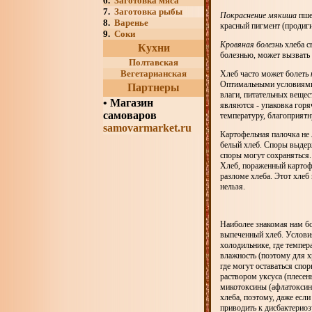
6.
Заготовка мяса
7.
Заготовка рыбы
Покраснение мякиша
пшен
8.
Варенье
красный пигмент (продиги
9.
Соки
Кровяная болезнь
хлеба с
Кухни
болезнью, может вызвать 
Полтавская
Вегетарианская
Хлеб часто может болеть
Оптимальными условиями д
Партнеры
влаги, питательных веще
•
Магазин
являются - упаковка горя
самоваров
температуру, благоприятн
samovarmarket.ru
Картофельная палочка не 
белый хлеб. Споры выдерж
споры могут сохраняться.
Хлеб, пораженный картоф
разломе хлеба. Этот хлеб
нельзя.
Наиболее знакомая нам б
выпеченный хлеб. Условия
холодильнике, где темпер
влажность (поэтому для х
где могут оставаться спо
раствором уксуса (плесен
микотоксины (афлатоксины
хлеба, поэтому, даже есл
приводить к дисбактериоз