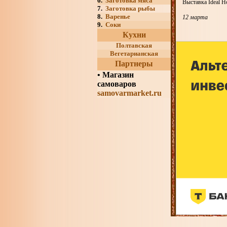
6.
Заготовка мяса
Выставка Ideal H
7.
Заготовка рыбы
8.
Варенье
12 марта
9.
Соки
Кухни
Полтавская
Вегетарианская
Партнеры
•
Магазин
самоваров
samovarmarket.ru