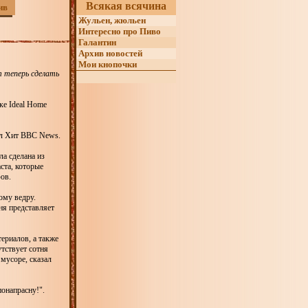
Всякая всячина
ив
Жульен, жюльен
Интересно про Пиво
Галантин
Архив новостей
Мои кнопочки
т теперь сделать
ке Ideal Home
зал Хит BBC News.
ла сделана из
аста, которые
ов.
ому ведру.
ня представляет
ериалов, а также
тствует сотня
 мусоре, сказал
понапрасну!".