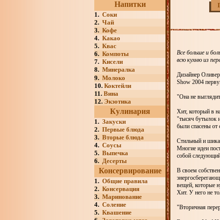
Напитки
1.
Соки
2.
Чай
3.
Кофе
4.
Какао
5.
Квас
Все больше и бо
6.
Компоты
всю кухню из пе
7.
Кисели
8.
Минералка
Дизайнер Оливер 
9.
Молоко
Show 2004 перву
10.
Коктейли
11.
Вина
"Она не выглядит
12.
Экзотика
Кулинария
Хит, который в н
"тысяч бутылок и
1.
Закуски
были спасены от 
2.
Первые блюда
3.
Вторые блюда
Стильный и шикар
4.
Соусы
Многие идеи пост
5.
Выпечка
собой следующий 
6.
Десерты
Консервирование
В своем собствен
энергосберегающу
1.
Общие правила
вещей, которые н
2.
Консервация
Хит. У него не т
3.
Маринование
4.
Соление
"Вторичная перер
5.
Квашение