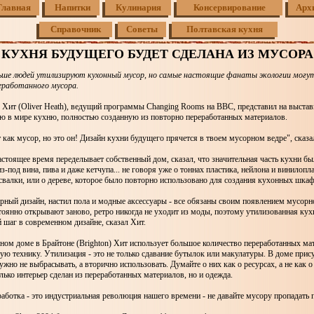
Главная
Напитки
Кулинария
Консервирование
Арх
Справочник
Советы
Полтавская кухня
КУХНЯ БУДУЩЕГО БУДЕТ СДЕЛАНА ИЗ МУСОРА
льше людей утилизируют кухонный мусор, но самые настоящие фанаты экологии могу
реработанного мусора.
Хит (Oliver Heath), ведущий программы Changing Rooms на BBC, представил на выстав
ю в мире кухню, полностью созданную из повторно переработанных материалов.
 как мусор, но это он! Дизайн кухни будущего прячется в твоем мусорном ведре", ска
астоящее время переделывает собственный дом, сказал, что значительная часть кухни бы
з-под вина, пива и даже кетчупа... не говоря уже о тоннах пластика, нейлона и винилопл
свалки, или о дереве, которое было повторно использовано для создания кухонных шкаф
ный дизайн, настил пола и модные аксессуары - все обязаны своим появлением мусорн
оянно открывают заново, ретро никогда не уходит из моды, поэтому утилизованная кух
шаг в современном дизайне, сказал Хит.
ном доме в Брайтоне (Brighton) Хит использует большое количество переработанных мат
ю технику. Утилизация - это не только сдавание бутылок или макулатуры. В доме прису
ужно не выбрасывать, а вторично использовать. Думайте о них как о ресурсах, а не как о
олько интерьер сделан из переработанных материалов, но и одежда.
аботка - это индустриальная революция нашего времени - не давайте мусору пропадать 