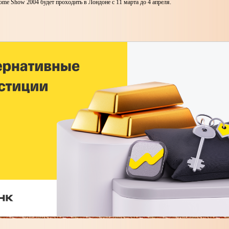
ome Show 2004 будет проходить в Лондоне с 11 марта до 4 апреля.