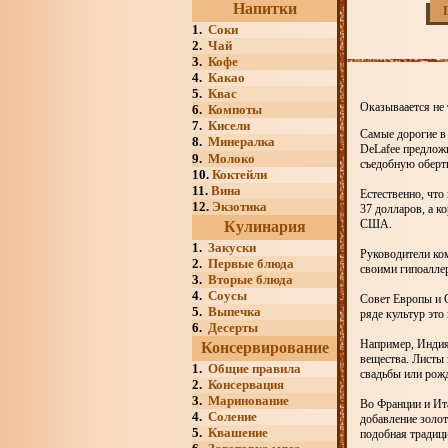
Напитки
1.
Соки
2.
Чай
3.
Кофе
4.
Какао
5.
Квас
Оказываается не 
6.
Компоты
7.
Кисели
Самые дорогие в
8.
Минералка
DeLafee предлож
9.
Молоко
съедобную обертк
10.
Коктейли
11.
Вина
Естественно, что
12.
Экзотика
37 долларов, а к
США.
Кулинария
1.
Закуски
Руководители ко
2.
Первые блюда
своими гипоаллер
3.
Вторые блюда
4.
Соусы
Совет Европы и 
5.
Выпечка
ряде культур это
6.
Десерты
Например, Индия 
Консервирование
вещества. Листы 
1.
Общие правила
свадьбы или рожд
2.
Консервация
3.
Маринование
Во Франции и Ит
4.
Соление
добавление золот
5.
Квашение
подобная традици