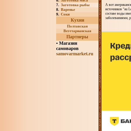
6.
Заготовка мяса
7.
Заготовка рыбы
А вот американс
источников “au L
8.
Варенье
составе воды им
9.
Соки
заболеваниями, 
Кухни
Полтавская
Вегетарианская
Партнеры
•
Магазин
самоваров
samovarmarket.ru