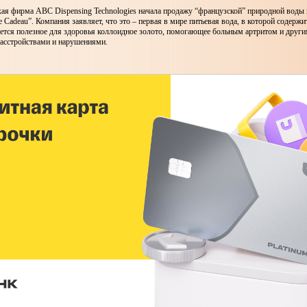
кая фирма ABC Dispensing Technologies начала продажу “французской” природной воды
e Cadeau”. Компания заявляет, что это – первая в мире питьевая вода, в которой содержи
еется полезное для здоровья коллоидное золото, помогающее больным артритом и друг
расстройствами и нарушениями.