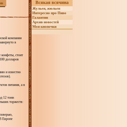
Всякая всячина
ив
Жульен, жюльен
Интересно про Пиво
Галантин
Архив новостей
Мои кнопочки
рской компании
завернуто в
е конфеты, стоит
 100 долларов
нию и известно
тезов).
тов питания, а в
д 12 тонн
льших торжеств:
поверью,
 В Европе