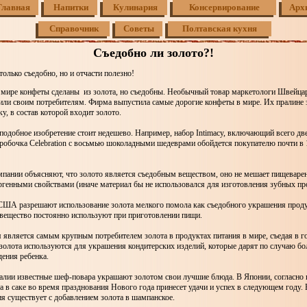
Главная
Напитки
Кулинария
Консервирование
Арх
Справочник
Советы
Полтавская кухня
Съедобно ли золото?!
только съедобно, но и отчасти полезно!
 мире конфеты сделаны из золота, но съедобны. Необычный товар маркетологи Швейца
или своим потребителям. Фирма выпустила самые дорогие конфеты в мире. Их пралине 
у, в состав которой входит золото.
 подобное изобретение стоит недешево. Например, набор Intimacy, включающий всего дв
оробочка Celebration с восьмью шоколадными шедеврами обойдется покупателю почти в
мпании объясняют, что золото является съедобным веществом, оно не мешает пищеваре
генными свойствами (иначе материал бы не использовался для изготовления зубных про
США разрешают использование золота мелкого помола как съедобного украшения продук
 вещество постоянно используют при приготовлении пищи.
является самым крупным потребителем золота в продуктах питания в мире, съедая в го
золота используются для украшения кондитерских изделий, которые дарят по случаю бо
ения ребенка.
алии известные шеф-повара украшают золотом свои лучшие блюда. В Японии, согласно 
а в саке во время празднования Нового года принесет удачи и успех в следующем году.
я существует с добавлением золота в шампанское.