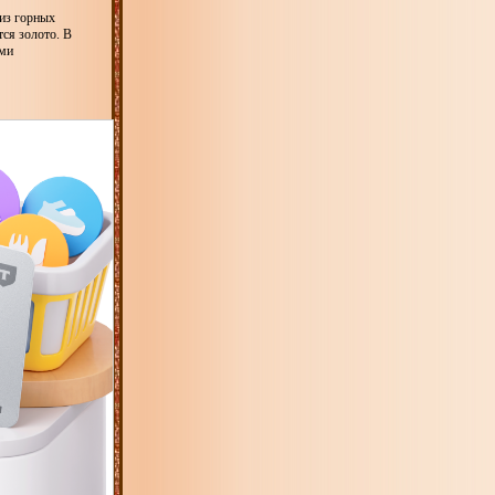
 из горных
тся золото. В
ими