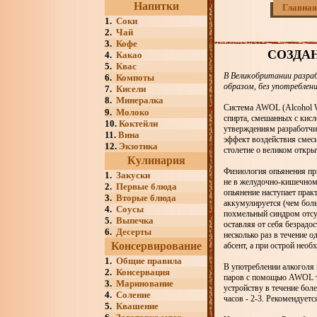
Напитки
Главная
1.
Соки
2.
Чай
3.
Кофе
СОЗДА
4.
Какао
5.
Квас
В Великобритании разраб
6.
Компоты
образом, без употреблени
7.
Кисели
8.
Минералка
Система AWOL (Alcohol Wi
9.
Молоко
спирта, смешанных с кис
10.
Коктейли
утверждениям разработчик
11.
Вина
эффект воздействия смеси
12.
Экзотика
столетие о великом откры
Кулинария
Физиология опьянения при
1.
Закуски
не в желудочно-кишечном 
2.
Первые блюда
опьянение наступает пра
3.
Вторые блюда
аккумулируется (чем бол
4.
Соусы
похмельный синдром отсут
5.
Выпечка
оставляя от себя безрадо
6.
Десерты
несколько раз в течение 
Консервирование
абсент, а при острой необ
1.
Общие правила
В употреблении алкоголя 
2.
Консервация
паров с помощью AWOL та
3.
Маринование
устройству в течение бол
4.
Соление
часов - 2-3. Рекомендуется
5.
Квашение