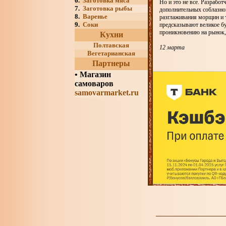
6.
Заготовка мяса
Но и это не все. Разраб
7.
Заготовка рыбы
дополнительных соблазнов
8.
Варенье
разглаживания морщин и т
9.
Соки
предсказывают великое бу
проникновению на рынок, 
Кухни
Полтавская
12 марта
Вегетарианская
Партнеры
•
Магазин
самоваров
samovarmarket.ru