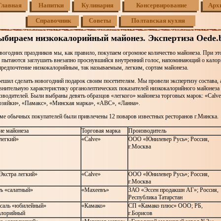
Главная
Напитки
Кулинария
Консервирование
Арх
Справочник
Советы
Полтавская кухня
ыбираем низкокалорийный майонез. Экспертиза Oede.b
огодних праздников мы, как правило, покупаем огромное количество майонеза. При это
е пытаются заглушить внезапно проснувшийся внутренний голос, напоминающий о калор
предпочтение низкокалорийным, так называемым, легким, сортам майонеза.
ешил сделать новогодний подарок своим посетителям. Мы провели экспертизу состава, 
внительную характеристику органолептических показателей низкокалорийного майонеза
зводителей. Были выбраны девять образцов «легкого» майонеза торговых марок: «Calve
хозяйки», «Памакс», «Минская марка», «АВС», «Ланна».
оме обычных покупателей были привлечены 12 поваров известных ресторанов г.Минска.
ие майонеза
Торговая марка
Производитель
легкий»
«Calve»
ООО «Юнилевер Русь»; Россия,
г.Москва
Экстра легкий»
«Calve»
ООО «Юнилевер Русь»; Россия,
г.Москва
ъ «салатный»
«Махеевъ»
ЗАО «Эссен продакшн АГ»; Россия,
Республика Татарстан
саль «юбилейный»
«Камако»
СП «Камако плюс» ООО; РБ,
алорийный
г.Борисов