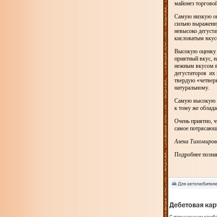
майонез торгово
Самую низкую оц
сильно выраженну
невысоко дегуст
кисловатым вкус
Высокую оценку 
приятный вкус, 
нежным вкусом в 
дегустаторов их 
твердую «четвер
натурал
Самую высокую о
к тому же облада
Очень приятно, ч
самое потрясающе
Алена Тихомиров
Подробнее познак