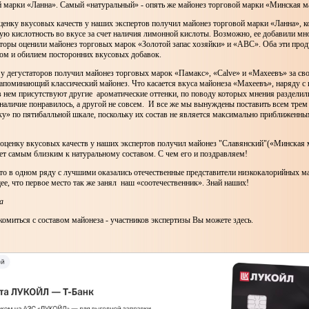
й марки «Ланна». Самый «натуральный» - опять же майонез торговой марки «Минская м
енку вкусовых качеств у наших экспертов получил майонез торговой марки «Ланна», к
ю кислотность во вкусе за счет наличия лимонной кислоты. Возможно, ее добавили мн
аторы оценили майонез торговых марок «Золотой запас хозяйки» и «АВС». Оба эти про
ом и обилием посторонних вкусовых добавок.
у дегустаторов получил майонез торговых марок «Памакс», «Calve» и «Махеевъ» за св
напоминающий классический майонез. Что касается вкуса майонеза «Махеевъ», наряду с
нем присутствуют другие ароматические оттенки, по поводу которых мнения разделили
наличие понравилось, а другой не совсем. И все же мы вынуждены поставить всем тре
ку» по пятибалльной шкале, поскольку их состав не является максимально приближенны
ьному.
ценку вкусовых качеств у наших экспертов получил майонез "Славянский"(«Минская 
ет самым близким к натуральному составом. С чем его и поздравляем!
то в одном ряду с лучшими оказались отечественные представители низкокалорийных ма
е, что первое место так же занял наш «соотечественник». Знай наших!
а
омиться с составом майонеза - участников экспертизы Вы можете здесь.