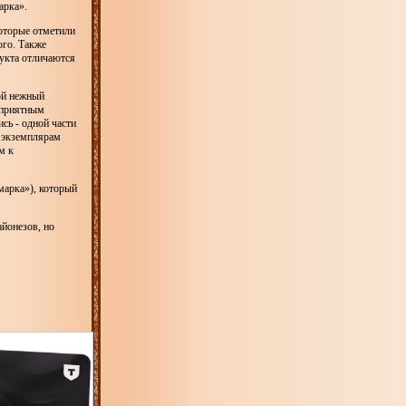
арка».
оторые отметили
ого. Также
дукта отличаются
ой нежный
 приятным
сь - одной части
м экземплярам
м к
марка»), который
йонезов, но