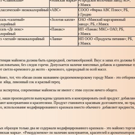
з «славянский»
«Минская марка»
«Городской молочный завод №3»;
г.Минск
лассический» низкокалорийный
«АВС»
СООО «Фирма АВС Плюс»; РБ,
г.Гродно
саль «салатный»
«Золотая капля»
ОАО «Минский маргариновый
алорийный
завод»; РБ, г.Минск
саль «Де люкс»
«Памакс»
ИП «Памакс МКС» ОАО; РБ,
алорийный
г.Минск
з «легкий» низкокалорийный
«Ланна»
НП ООО «Продукты питания»; РБ,
г.Минск
стенция майонеза должна быть однородной, сметанообразной. Вкус и запах его должны 
кисловатыми, без следов горечи. Допускается наличие внесенных добавок и единичные 
от светло-кремового до желто - кремового, однородный по всей массе.
онез, тот, что обязан своим названием средиземноморскому городу Маон - это отборно
и яйца, лимонный сок и красный перец.
а экспертиза, современные майонезы не имеют с этим соусом ничего общего.
е, наши производители вынуждены удешевлять и консервировать свой продукт: добавляю
вают консервантами и красителями. Продукт становится красивым долгожителем, но тр
ого, использование модифицированного крахмала вместо обычного добавляет вредности
ых образцов только два не содержали модифицированного крахмала - это майонез торг
нская марка». «Рекордсменом» по наличию консервантов, красителей и ароматизаторов