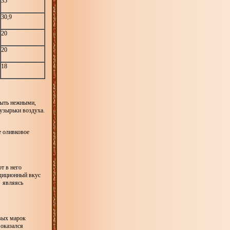
35
30,9
20
20
18
быть нежными,
пузырьки воздуха.
е оливковое
т в него
адиционный вкус
, являясь
овых марок
 оказался