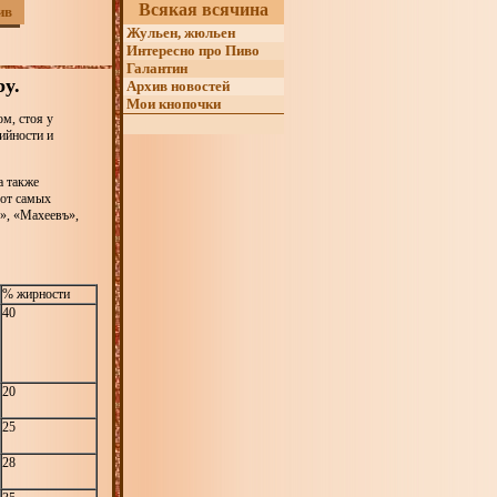
Всякая всячина
ив
Жульен, жюльен
Интересно про Пиво
Галантин
y.
Архив новостей
Мои кнопочки
м, стоя у
ийности и
а также
 от самых
», «Махеевъ»,
% жирности
40
20
25
28