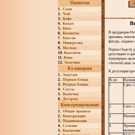
Напитки
1.
Соки
2.
Чай
3.
Кофе
В
4.
Какао
5.
Квас
В преддверии Нов
6.
Компоты
прилавка, многи
7.
Кисели
фигуре, отдавая 
8.
Минералка
9.
Молоко
Портал Оеде.by р
10.
Коктейли
дегустацию и сра
11.
Вина
популярных прои
12.
Экзотика
«Золотой запас 
Кулинария
К дегустации кр
1.
Закуски
2.
Первые блюда
№ пп
Назван
3.
Вторые блюда
1
Calve «
4.
Соусы
5.
Выпечка
6.
Десерты
Консервирование
2
Calve «
1.
Общие правила
2.
Консервация
3
Махеев
3.
Маринование
4.
Соление
4
Прован
5.
Квашение
низкок