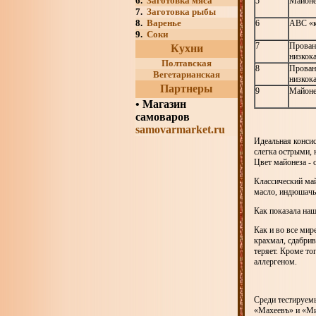
6.
Заготовка мяса
5
Майоне
7.
Заготовка рыбы
8.
Варенье
6
АВС «к
9.
Соки
7
Прован
Кухни
низкок
Полтавская
8
Прован
Вегетарианская
низкок
Партнеры
9
Майоне
•
Магазин
самоваров
samovarmarket.ru
Идеальная конси
слегка острыми, 
Цвет майонеза - 
Классический май
масло, индюшачь
Как показала наш
Как и во все мир
крахмал, сдабри
теряет. Кроме т
аллергеном.
Среди тестируем
«Махеевъ» и «Ми