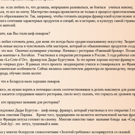
 но если любить то, что делаешь, непрерывно развиваться, не бояться учиться новому,
ся, то все по плечу. Мастерство повара проявляется не только в процессе приготовления
 его образованности. Так, например, чтобы готовить шедевры французской кухни нужно з
ого сочетания характерных продуктов и специй, но и историю, и культуру самой страны
ее жителей.
жите, как Вы стали шеф-поваром?
а любил готовить дома, для меня это всегда было сродни изысканному искусству. Творить
ть новые вкусы и чувствовать себя мастером, который из обыкновенных продуктов соз
- это мое. Окончил кулинарное училище. Начинал с ресторана «Раковкий бровар». Позж
ы маентак» в Логойске. Участвовал в открытии ресторанов в России. 3 года работал с
на «La Crete d`Or», французом Дидье Бургуэном. За это время хорошо изучил француз
з «первых рук». В рамках этого проекта неоднократно учился и стажировался во Фран
номические особенности. Сейчас являюсь заместителем директора по производству, тво
орода, обучаю своих коллег.
, что в Беларуси мало хороших поваров.
много, но нужно верить в потенциал своих соотечественников и делать максимум для разв
о касается сотрудников нашего ресторана, смело могу сказать, что горжусь их уровнем 
, кто придумал название для ресторана?
редложил Дидье Бургуэн - шеф-повар, француз, который участвовал в его открытии 3 го
лом спасения Парижа. Кроме того, традиционно он является неотъемлемой частью фра
ах Франции петуха готовят по-своему. Многим известно такое название блюда как «Сoq
Oede.
by)
- это петух, тушенный в вине.
ка у многих белорусов словосочетание «Золотой гребешок» ассоциируется со сказкой.