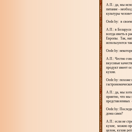
А.П.: да, мы исп
питание - необхо
культуры челове
Oede.by: в своем
А.П.: в Беларус
всегда иметь в р
Европы. Так, на
используются так
Oede.by: некотор
А.П.: Честно гов
вкусовые качеств
продукт имеет ос
кухни.
Oede.by: похоже 
гастрономическо
А.П.: да, мы хот
приятно, что мы
представленных 
Oede.by: Последн
дома сами?
А.П.: если не ст
кухне, можно про
целом, кухня рег