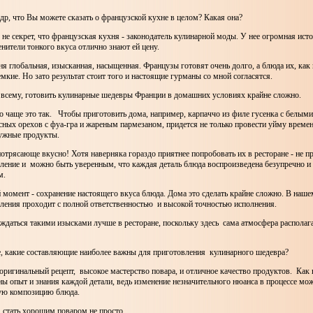
др, что Вы можете сказать о французской кухне в целом? Какая она?
о не секрет, что французская кухня - законодатель кулинарной моды. У нее огромная ист
ители тонкого вкуса отлично знают ей цену.
я глобальная, изысканная, насыщенная. Французы готовят очень долго, а блюда их, как
мкие. Но зато результат стоит того и настоящие гурманы со мной согласятся.
о всему, готовить кулинарные шедевры Франции в домашних условиях крайне сложно.
 но чаще это так. Чтобы приготовить дома, например, карпаччо из филе гусенка с белым
сных орехов с фуа-гра и жареным пармезаном, придется не только провести уйму времен
нужные продукты.
потрясающе вкусно! Хотя наверняка гораздо приятнее попробовать их в ресторане - не пр
вление и можно быть уверенным, что каждая деталь блюда воспроизведена безупречно и
м.
 момент - сохранение настоящего вкуса блюда. Дома это сделать крайне сложно. В наше
ления проходит с полной ответственностью и высокой точностью исполнения.
ждаться такими изысками лучше в ресторане, поскольку здесь сама атмосфера располаг
е, какие составляющие наиболее важны для приготовления кулинарного шедевра?
оригинальный рецепт, высокое мастерство повара, и отличное качество продуктов. Как
ны опыт и знания каждой детали, ведь изменение незначительного нюанса в процессе мо
ую композицию блюда.
 стать хорошим поваром не просто.