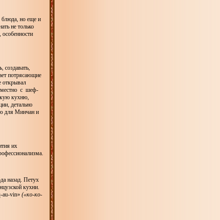
 блюда, но еще и
нать не только
, особенности
, создавать,
дает потрясающие
е открывал
овместно с шеф-
скую кухню,
ции, детально
рю для Минчан и
ития их
профессионализма.
да назад. Петух
нцузской кухни.
-au-vin»
(«ко-ко-