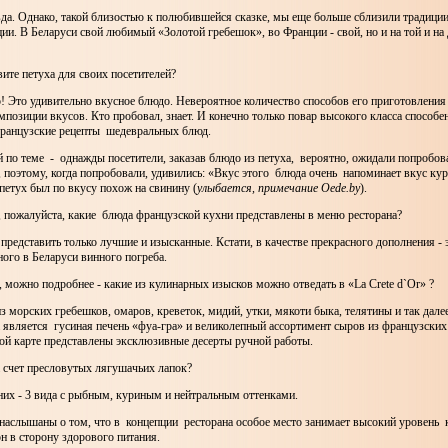
авда. Однако, такой близостью к полюбившейся сказке, мы еще больше сблизили традици
ии. В Беларуси свой любимый «Золотой гребешок», во Франции - свой, но и на той и на 
вите петуха для своих посетителей?
о! Это удивительно вкусное блюдо. Невероятное количество способов его приготовлени
позиции вкусов. Кто пробовал, знает. И конечно только повар высокого класса способе
ранцузские рецепты шедевральных блюд.
 по теме - однажды посетители, заказав блюдо из петуха, вероятно, ожидали попробова
 поэтому, когда попробовали, удивились: «Вкус этого блюда очень напоминает вкус ку
 петух был по вкусу похож на свинину (
улыбается, примечание Oede.by
).
, пожалуйста, какие блюда французской кухни представлены в меню ресторана?
представить только лучшие и изысканные. Кстати, в качестве прекрасного дополнения - 
ного в Беларуси винного погреба.
е, можно подробнее - какие из кулинарных изысков можно отведать в «La Crete d`Or» ?
из морских гребешков, омаров, креветок, мидий, утки, мякоти быка, телятины и так дале
 является гусиная печень «фуа-гра» и великолепный ассортимент сыров из французских
ной карте представлены эксклюзивные десерты ручной работы.
а счет пресловутых лягушачьих лапок?
 них - 3 вида с рыбным, куриным и нейтральным оттенками.
наслышаны о том, что в концепции ресторана особое место занимает высокий уровень 
н в сторону здорового питания.