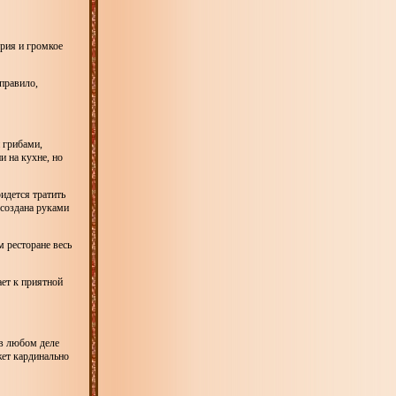
ория и громкое
 правило,
и грибами,
и на кухне, но
идется тратить
 создана руками
м ресторане весь
ает к приятной
 в любом деле
жет кардинально