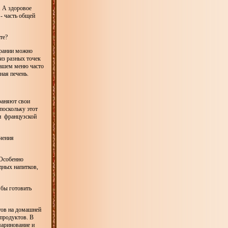
. А здоровое
- часть общей
те?
арании можно
из разных точек
нашем меню часто
ная печень.
раняют свои
поскольку этот
ми французской
учения
 Особенно
дных напитков,
 бы готовить
тов на домашней
 продуктов. В
маринование и