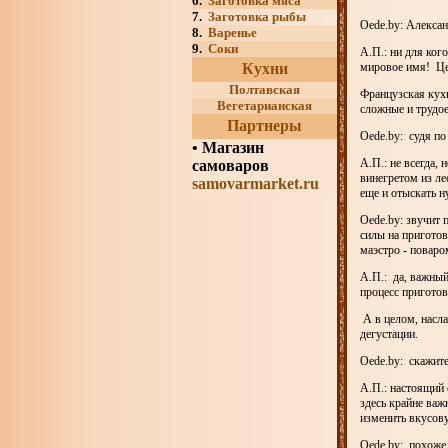
6.
Заготовка мяса
7.
Заготовка рыбы
Oede.by: Алексан
8.
Варенье
9.
Соки
А.П.: ни для ког
Кухни
мировое имя! Цен
Полтавская
Французская кухн
Вегетарианская
сложные и трудое
Партнеры
Oede.by: судя п
•
Магазин
А.П.: не всегда,
самоваров
винегретом из ле
samovarmarket.ru
еще и отыскать 
Oede.by: звучит 
силы на пригото
маэстро - поваро
А.П.: да, важный
процесс приготов
А в целом, насла
дегустации.
Oede.by: скажит
А.П.: настоящий 
здесь крайне важ
изменить вкусов
Oede.by: похоже,