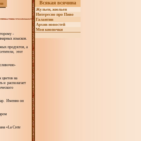
Всякая всячина
ив
Жульен, жюльен
Интересно про Пиво
Галантин
Архив новостей
Мои кнопочки
оторому -
инарных изысков.
мых продуктов, а
сетители, этот
 сливочно-
 цветов на
ть и располагает
ического
вар. Именно он
варом
ана «La Crete