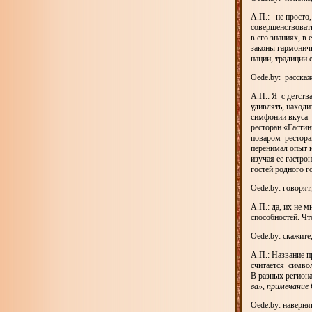
А.П.: не просто,
совершенствовать
в его знаниях, в
законы гармоничн
нации, традиции 
Oede.by: расска
А.П.: Я с детств
удивлять, находи
симфонии вкуса 
ресторан «Гастин
поваром рестора
перенимал опыт и
изучая ее гастро
гостей родного г
Oede.by: говорят
А.П.: да, их не 
способностей. Чт
Oede.by: скажите
А.П.: Название п
считается симво
В разных регион
ва», примечание 
Oede.by: наверня