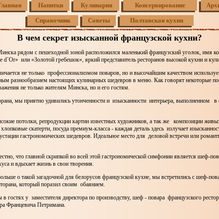
Главная
Напитки
Кулинария
Консервирование
Арх
Справочник
Советы
Полтавская кухня
В чем секрет изысканной французской кухни?
Минска рядом с пешеходной зоной расположился маленький французский уголок, имя к
te d`Or» или «Золотой гребешок», яркий представитель ресторанов высокой кухни и кул
тличается не только профессионализмом поваров, но и высочайшим качеством используе
ьным разнообразием настоящих кулинарных шедевров в меню. Как говорят некоторые по
уважения не только жителям Минска, но и его гостям.
торана, мы приятно удивились утонченности и изысканности интерьера, выполненном в
ысокие потолки, репродукции картин известных художников, а так же композиции живых
 хлопковые скатерти, посуда премиум-класса - каждая деталь здесь излучает изысканнос
устации гастрономических шедевров. Идеальное место для деловой встречи или романт
естно, что главной скрипкой во всей этой гастрономической симфонии является шеф-по
уса и вдыхает жизнь в свои творения.
ольше о такой загадочной для белорусов французской кухне, мы встретились с шеф-по
сторана, который поразил своим обаянием.
 в гостях у заместителя директора по производству, шеф - повара французского рестор
дра Францевича Петримана.