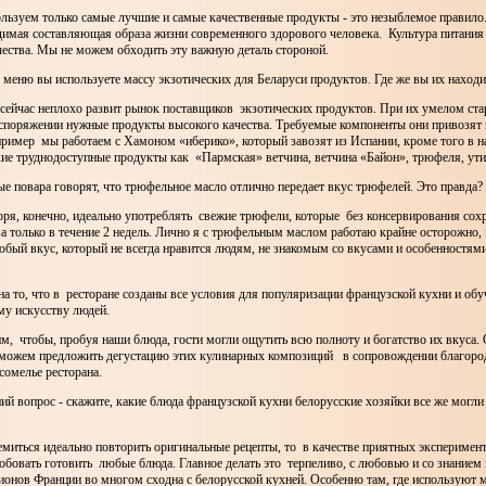
ользуем только самые лучшие и самые качественные продукты - это незыблемое правило
димая составляющая образа жизни современного здорового человека. Культура питания 
чества. Мы не можем обходить эту важную деталь стороной.
 меню вы используете массу экзотических для Беларуси продуктов. Где же вы их находи
и сейчас неплохо развит рынок поставщиков экзотических продуктов. При их умелом ст
аспоряжении нужные продукты высокого качества. Требуемые компоненты они привозят 
пример мы работаем с Хамоном «иберико», который завозят из Испании, кроме того в 
ие труднодоступные продукты как «Пармская» ветчина, ветчина «Байон», трюфеля, ути
ые повара говорят, что трюфельное масло отлично передает вкус трюфелей. Это правда?
оря, конечно, идеально употреблять свежие трюфели, которые без консервирования сох
а только в течение 2 недель. Лично я с трюфельным маслом работаю крайне осторожно, 
обый вкус, который не всегда нравится людям, не знакомым со вкусами и особенностя
на то, что в ресторане созданы все условия для популяризации французской кухни и об
му искусству людей.
им, чтобы, пробуя наши блюда, гости могли ощутить всю полноту и богатство их вкуса.
 можем предложить дегустацию этих кулинарных композиций в сопровождении благоро
сомелье ресторана.
ий вопрос - скажите, какие блюда французской кухни белорусские хозяйки все же могли
ремиться идеально повторить оригинальные рецепты, то в качестве приятных эксперимен
бовать готовить любые блюда. Главное делать это терпеливо, с любовью и со знанием
ионов Франции во многом сходна с белорусской кухней. Особенно там, где используют 