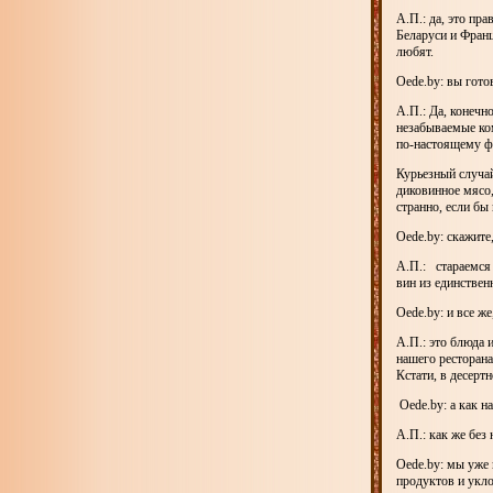
А.П.: да, это пр
Беларуси и Франц
любят.
Oede.by: вы гото
А.П.: Да, конечн
незабываемые ком
по-настоящему ф
Курьезный случай
диковинное мясо,
странно, если бы
Oede.by: скажите
А.П.: стараемся 
вин из единствен
Oede.by: и все ж
А.П.: это блюда 
нашего ресторана
Кстати, в десерт
Oede.by: а как н
А.П.: как же без
Oede.by: мы уже 
продуктов и укло