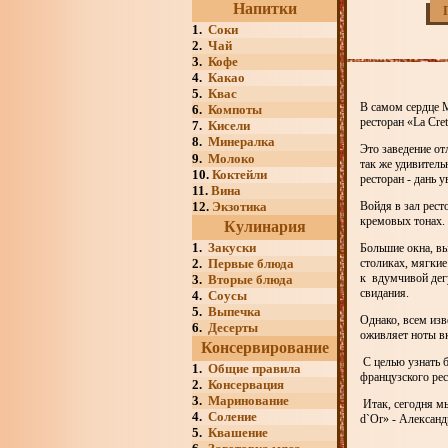
Напитки
1.
Соки
2.
Чай
3.
Кофе
4.
Какао
5.
Квас
В самом сердце 
6.
Компоты
ресторан «La Cre
7.
Кисели
8.
Минералка
Это заведение о
9.
Молоко
так же удивител
10.
Коктейли
ресторан - дань 
11.
Вина
12.
Экзотика
Войдя в зал рес
кремовых тонах.
Кулинария
1.
Закуски
Большие окна, в
2.
Первые блюда
столиках, мягкие
к вдумчивой дег
3.
Вторые блюда
свидания.
4.
Соусы
5.
Выпечка
Однако, всем изв
6.
Десерты
оживляет ноты вк
Консервирование
С целью узнать б
1.
Общие правила
французского ре
2.
Консервация
3.
Маринование
Итак, сегодня мы
4.
Соление
d`Or» - Алексан
5.
Квашение