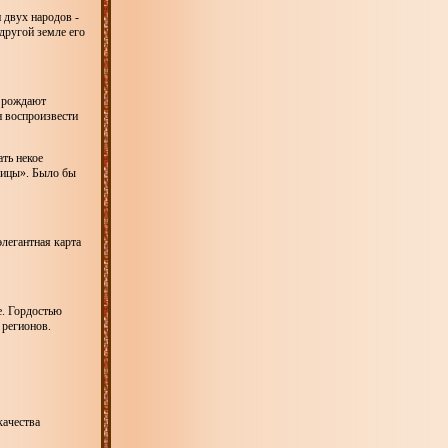
и двух народов -
другой земле его
я рождают
н воспроизвести
ть некое
рицы». Было бы
элегантная карта
е. Гордостью
 регионов.
качества