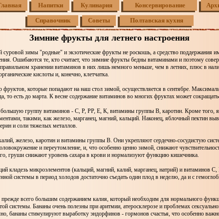
Главная
Напитки
Кулинария
Консервирование
Арх
Справочник
Советы
Полтавская кухня
Зимние фрукты для летнего настроения
 суровой зимы "родные" и экзотические фрукты не роскошь, а средство поддержания и
ения. Ошибаются те, кто считает, что зимние фрукты бедны витаминами и поэтому сове
правильном хранении витаминов в них лишь немного меньше, чем в летних, плюс в нал
рганические кислоты и, конечно, клетчатка.
р фруктов, которые попадают на наш стол зимой, осуществляется в сентябре. Максимал
да, то есть до марта. К весне содержание витаминов во многих фруктах может сокращатьс
большую группу витаминов - С, Р, РР, Е, К, витамины группы В, каротин. Кроме того, 
ентами, такими, как железо, марганец, магний, кальций. Наконец, яблочный пектин выв
ерин и соли тяжелых металлов.
алий, железо, каротин и витамины группы В. Они укрепляют сердечно-сосудистую сист
ловокружение и переутомление, и, что особенно ценно зимой, снижают чувствительност
ого, груши снижают уровень сахара в крови и нормализуют функцию кишечника.
ий кладезь микроэлементов (кальций, магний, калий, марганец, натрий) и витаминов С, 
ной системы в период холодов достаточно съедать один плод в неделю, да и с гемоглоб
 прежде всего большим содержанием калия, который необходим для нормального функ
той системы. Бананы очень полезны при аритмии, атеросклерозе и проблемах сексуально
чно, бананы стимулируют выработку эндорфинов - гормонов счастья, что особенно важ