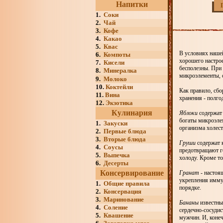
Напитки
1.
Соки
2.
Чай
3.
Кофе
4.
Какао
5.
Квас
В условиях нашей
6.
Компоты
хорошего настро
7.
Кисели
бесполезны. При 
8.
Минералка
микроэлементы, о
9.
Молоко
10.
Коктейли
Как правило, сбо
11.
Вина
хранения - полго
12.
Экзотика
Кулинария
Яблоки
содержат 
богаты микроэлем
1.
Закуски
организма холест
2.
Первые блюда
3.
Вторые блюда
Груши
содержат к
4.
Соусы
предотвращают го
5.
Выпечка
холоду. Кроме т
6.
Десерты
Консервирование
Гранат
- настоящ
укрепления иммун
1.
Общие правила
порядке.
2.
Консервация
3.
Маринование
Бананы
известны
4.
Соление
сердечно-сосудис
5.
Квашение
мужчин. И, коне