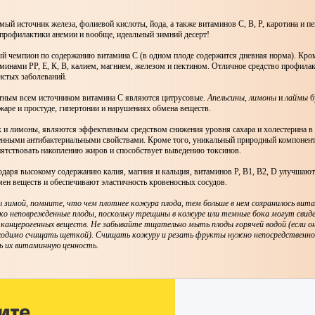
мый источник железа, фолиевой кислоты, йода, а также витаминов С, В, Р, каротина и пе
 профилактики анемии и вообще, идеальный зимний десерт!
й чемпион по содержанию витамина С (в одном плоде содержится дневная норма). Кром
минами РР, Е, К, В, калием, магнием, железом и пектином. Отличное средство профила
истых заболеваний.
тным всем источником витамина С являются цитрусовые.
Апельсины
,
лимоны
и
лаймы
б
аре и простуде, гипертонии и нарушениях обмена веществ.
ак и лимоны, являются эффективным средством снижения уровня сахара и холестерина в
нными антибактериальными свойствами. Кроме того, уникальный природный компонент
пятствовать накоплению жиров и способствует выведению токсинов.
даря высокому содержанию калия, магния и кальция, витаминов Р, В1, В2, D улучшают
ен веществ и обеспечивают эластичность кровеносных сосудов.
зимой, помните, что чем плотнее кожура плода, тем больше в нем сохранилось вита
о неповрежденные плоды, поскольку трещины в кожуре или темные бока могут свид
 канцерогенных веществ. Не забывайте тщательно мыть плоды горячей водой (если 
бходимо счищать щеткой). Счищать кожуру и резать фрукты нужно непосредственно 
 их витаминную ценность.