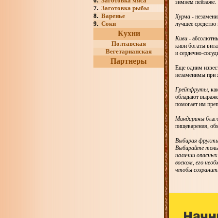
6.
Заготовка мяса
зимнем пейзаже.
7.
Заготовка рыбы
8.
Варенье
Хурма
- незамени
9.
Соки
лучшее средство
Кухни
Киви
- абсолютны
Полтавская
киви богаты вита
Вегетарианская
и сердечно-сосуд
Партнеры
Еще одним извес
незаменимы при ж
Грейпфруты
, к
обладают выраже
помогает им пре
Мандарины
благо
пищеварения, обм
Выбирая фрукты 
Выбирайте тольк
наличии опасных
воском, его нео
чтобы сохранить