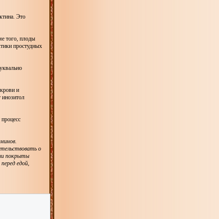
ктина. Это
е того, плоды
ктики простудных
уквально
 крови и
 инозитол
 процесс
минов.
етельствовать о
они покрыты
перед едой,