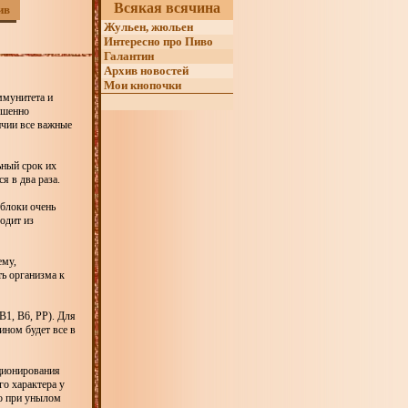
Всякая всячина
ив
Жульен, жюльен
Интересно про Пиво
Галантин
Архив новостей
Мои кнопочки
ммунитета и
ршенно
ичии все важные
ьный срок их
я в два раза.
яблоки очень
одит из
ему,
ь организма к
В1, В6, РР). Для
ином будет все в
ционирования
го характера у
но при унылом