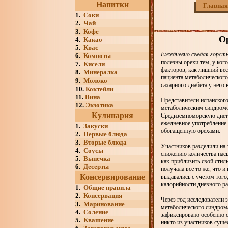
Напитки
Главная
1.
Соки
2.
Чай
3.
Кофе
Ор
4.
Какао
5.
Квас
Ежедневно съедая горсть
6.
Компоты
полезны орехи тем, у ког
7.
Кисели
факторов, как лишний вес
8.
Минералка
пациента метаболического
9.
Молоко
сахарного диабета у него 
10.
Коктейли
11.
Вина
Представители испанского
12.
Экзотика
метаболическим синдромо
Кулинария
Средиземноморскую диету
ежедневное употребление 
1.
Закуски
обогащенную орехами.
2.
Первые блюда
3.
Вторые блюда
Участников разделили на 
4.
Соусы
снижению количества насы
5.
Выпечка
как приблизить свой стил
6.
Десерты
получала все то же, что и
Консервирование
выдавались с учетом того,
калорийности дневного ра
1.
Общие правила
2.
Консервация
Через год исследователи 
3.
Маринование
метаболического синдрома.
4.
Соление
зафиксировано особенно с
5.
Квашение
никто из участников суще