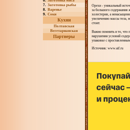
6.
Заготовка мяса
7.
Заготовка рыбы
Орехи - уникальный источ
8.
Варенье
за большого содержания ж
9.
Соки
холестерин, а ненасыщенн
увеличению массы тела, н
Кухни
стоит.
Полтавская
Вегетарианская
Важно помнить и то, что 
Партнеры
нарушении условий содер
упаковке с проставленным
Источник: www.aif.ru