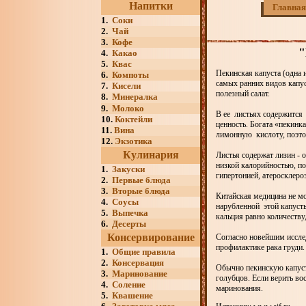
Напитки
Главная
1.
Соки
2.
Чай
3.
Кофе
"
4.
Какао
5.
Квас
Пекинская капуста (одна 
6.
Компоты
самых ранних видов капу
7.
Кисели
полезный салат.
8.
Минералка
9.
Молоко
В ее листьях содержится 
10.
Коктейли
ценность. Богата «пекинк
11.
Вина
лимонную кислоту, поэто
12.
Экзотика
Кулинария
Листья содержат лизин -
низкой калорийностью, п
1.
Закуски
гипертонией, атеросклеро
2.
Первые блюда
3.
Вторые блюда
Китайская медицина не мо
4.
Соусы
нарубленной этой капуст
5.
Выпечка
кальция равно количеству
6.
Десерты
Консервирование
Согласно новейшим иссле
профилактике рака груди.
1.
Общие правила
2.
Консервация
Обычно пекинскую капуст
3.
Маринование
голубцов. Если верить во
4.
Соление
маринования.
5.
Квашение