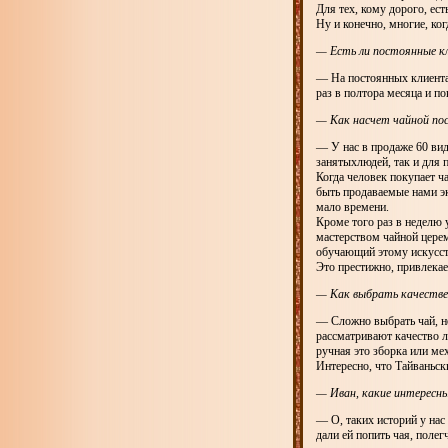
Для тех, кому дорого, есть
Ну и конечно, многие, ко
— Есть ли постоянные к
— На постоянных клиента
раз в полтора месяца и по
— Как насчет чайной пос
— У нас в продаже 60 вид
занятыхлюдей, так и для 
Когда человек покупает ч
быть продаваемые нами эк
мало времени.
Кроме того раз в неделю 
мастерством чайной церем
обучающий этому искусст
Это престижно, привлекает
— Как выбрать качестве
— Сложно выбрать чай, не
рассматривают качество л
ручная это зборка или ме
Интересно, что Тайваньск
— Иван, какие интересн
— О, таких историй у нас
дали ей попить чая, поле