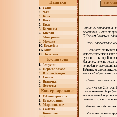
Напитки
Главная
1.
Соки
2.
Чай
3.
Кофе
4.
Какао
5.
Квас
Стоит ли отдовать 30 т
6.
Компоты
пакетиков? Легко ли про
7.
Кисели
С Иваном Басалыга, одни
8.
Минералка
9.
Молоко
—
Иван, расскажите как
10.
Коктейли
11.
Вина
— Я с юности занимался в
12.
Экзотика
качественном чае я знаю с
рукопись, в которой опис
Кулинария
Наверное, именно тогда н
1.
Закуски
попробывал настоящий кач
2.
Первые блюда
Тайваня. А спустя некото
3.
Вторые блюда
здоровый образ жизни, а 
4.
Соусы
—
Сколько лет магазин 
5.
Выпечка
6.
Десерты
— Вот уже как 2, 5 года.
Консервирование
о качественном сборе (не
неповторимый вкус и аром
1.
Общие правила
появляются, а потом прих
2.
Консервация
3.
Маринование
— Каким чаем Вы заним
4.
Соление
5.
Квашение
— Магазин специализирует