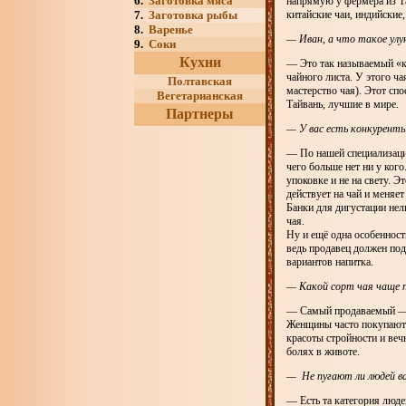
6.
Заготовка мяса
напрямую у фермера из Та
7.
Заготовка рыбы
китайские чаи, индийские,
8.
Варенье
— Иван, а что такое улу
9.
Соки
Кухни
— Это так называемый «к
чайного листа. У этого ч
Полтавская
мастерство чая). Этот спо
Вегетарианская
Тайвань, лучшие в мире.
Партнеры
— У вас есть конкурент
— По нашей специализации 
чего больше нет ни у ког
упоковке и не на свету. 
действует на чай и меняет
Банки для дигустации нел
чая.
Ну и ещё одна особенност
ведь продавец должен под
вариантов напитка.
— Какой сорт чая чаще 
— Самый продаваемый — 
Женщины часто покупают 
красоты стройности и веч
болях в животе.
— Не пугают ли людей в
— Есть та категория людец