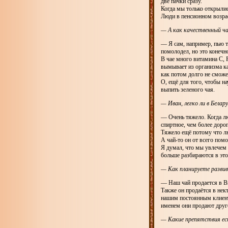
две пачки сразу.
Когда мы только открылис
Люди в пенсионном возрас
— А как качественный ча
— Я сам, например, пью та
помолодел, но это конечн
В чае много витамина C, 
вымывает из организма ка
как потом долго не сможе
О, ещё для того, чтобы н
выпить зеленого чая.
— Иван, легко ли в Белар
— Очень тяжело. Когда л
спиртное, чем более дорог
Тяжело ещё потому что лю
А чай-то он от всего пом
Я думал, что мы увлечем
больше разбираются в это
— Как планируете разви
— Наш чай продается в Ви
Также он продаётся в нек
нашим постоянным клиента
именем они продают друг
— Какие препятствия ест