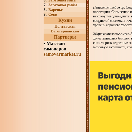
6.
Заготовка мяса
7.
Заготовка рыбы
Ненасыщенный жир.
Соде
8.
Варенье
холестерин. Совместное и
9.
Соки
высокоуглеводной диеты 
Кухни
сосудистой системы в теч
уровень хорошего холесте
Полтавская
Вегетарианская
Жирные кислоты омега-3
Партнеры
холестериновых бляшек, п
снизить риск сердечных з
•
Магазин
мозговую активность, сп
самоваров
samovarmarket.ru