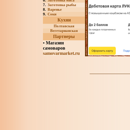
6.
Заготовка мяса
7.
Заготовка рыбы
8.
Варенье
9.
Соки
Кухни
Полтавская
Вегетарианская
Партнеры
•
Магазин
самоваров
samovarmarket.ru