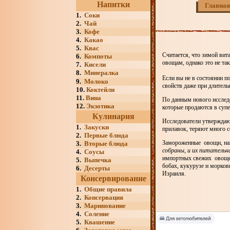
Напитки
Главная
1.
Соки
2.
Чай
3.
Кофе
4.
Какао
5.
Квас
Считается, что зимой ви
6.
Компоты
овощам, однако это не так
7.
Кисели
8.
Минералка
Если вы не в состоянии п
9.
Молоко
свойств даже при длител
10.
Коктейли
11.
Вина
По данным нового исслед
12.
Экзотика
которые продаются в супе
Кулинария
Исследователи утверждают
1.
Закуски
прилавок, теряют много 
2.
Первые блюда
Замороженные овощи, на
3.
Вторые блюда
собраны, и их питательн
4.
Соусы
импортных свежих овощей
5.
Выпечка
бобах, кукурузе и морков
6.
Десерты
Израиля.
Консервирование
1.
Общие правила
2.
Консервация
3.
Маринование
4.
Соление
5.
Квашение