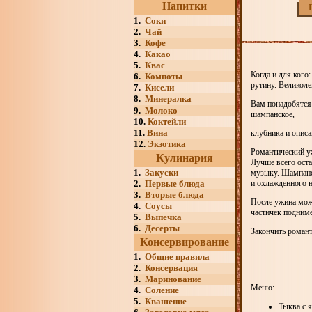
Напитки
1.
Соки
2.
Чай
3.
Кофе
4.
Какао
5.
Квас
Когда и для кого
6.
Компоты
рутину. Великоле
7.
Кисели
8.
Минералка
Вам понадобятся:
9.
Молоко
шампанское,
10.
Коктейли
11.
Вина
клубника и описа
12.
Экзотика
Романтический уж
Кулинария
Лучше всего ост
1.
Закуски
музыку. Шампанск
2.
Первые блюда
и охлажденного н
3.
Вторые блюда
После ужина мож
4.
Соусы
частичек подниме
5.
Выпечка
6.
Десерты
Закончить романт
Консервирование
1.
Общие правила
2.
Консервация
3.
Маринование
Меню:
4.
Соление
5.
Квашение
Тыква с 