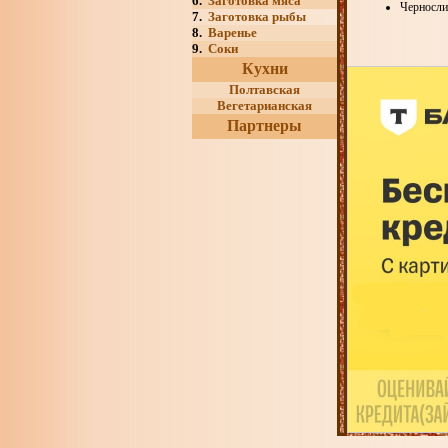
6.
Заготовка мяса
Черносли
7.
Заготовка рыбы
8.
Варенье
9.
Соки
Кухни
Полтавская
Вегетарианская
Партнеры