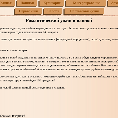
Главная
Напитки
Кулинария
Консервирование
Арх
Справочник
Советы
Полтавская кухня
Романтический ужин в ванной
: рекомендуется для любых пар один раз в полгода. Экспресс-метод зажечь огонь в глазах
пный вариант для празднования 14 февраля.
 пена для ванн с экстрактом иланг-иланга (природный афродизиак), скраб для тела, мног
нные в меню десерты.
ин в ванной подразумевает легкую пищу, поэтому во время обеда следует хорошенько 
аться дома только вдвоем, наполнить ванную, зажечь свечи и включить приятную расс
ое следует заранее охолодить в холодильнике и добавить в него клубнику. Контраст те
апитка просто незабываем! А описанными ниже легкими десертами удобно кормить друг
но сделать друг другу массаж с помощью скраба для тела. Сочетание мягкой кожи и ше
т температуру в ванной до 100 градусов!
ический ужин в ванной рекомендуется в спальне.
яблоками и корицей