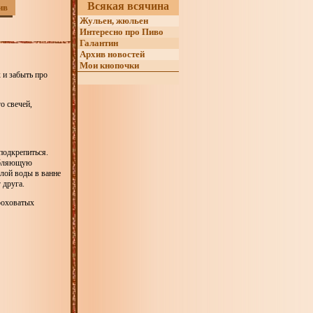
Всякая всячина
ив
Жульен, жюльен
Интересно про Пиво
Галантин
Архив новостей
Мои кнопочки
 и забыть про
о свечей,
подкрепиться.
лабляющую
плой воды в ванне
 друга.
роховатых