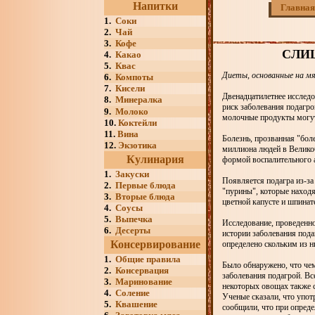
Напитки
Главная
1.
Соки
2.
Чай
3.
Кофе
СЛИ
4.
Какао
5.
Квас
Диеты, основанные на мя
6.
Компоты
7.
Кисели
Двенадцатилетнее исслед
8.
Минералка
риск заболевания подагро
9.
Молоко
молочные продукты могут
10.
Коктейли
11.
Вина
Болезнь, прозванная "бол
12.
Экзотика
миллиона людей в Великоб
Кулинария
формой воспалительного 
1.
Закуски
Появляется подагра из-за
2.
Первые блюда
"пурины", которые находя
3.
Вторые блюда
цветной капусте и шпинат
4.
Соусы
5.
Выпечка
Исследование, проведенн
6.
Десерты
истории заболевания пода
Консервирование
определено скольким из н
1.
Общие правила
Было обнаружено, что чем
2.
Консервация
заболевания подагрой. Вс
3.
Маринование
некоторых овощах также с
4.
Соление
Ученые сказали, что упот
5.
Квашение
сообщили, что при опреде