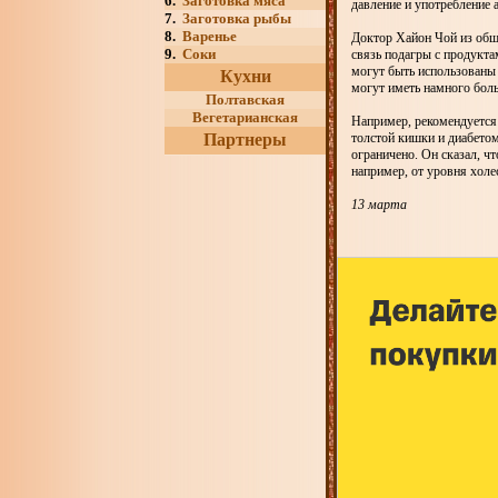
6.
Заготовка мяса
давление и употребление а
7.
Заготовка рыбы
8.
Варенье
Доктор Хайон Чой из обще
9.
Соки
связь подагры с продукта
могут быть использованы
Кухни
могут иметь намного боль
Полтавская
Вегетарианская
Например, рекомендуется 
Партнеры
толстой кишки и диабетом
ограничено. Он сказал, ч
например, от уровня холе
13 марта