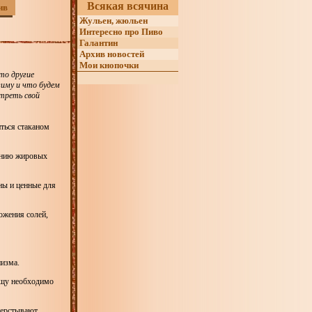
Всякая всячина
ив
Жульен, жюльен
Интересно про Пиво
Галантин
Архив новостей
Мои кнопочки
то другие
зиму и что будем
треть свой
иться стаканом
ванию жировых
ны и ценные для
ложения солей,
низма.
ищу необходимо
аверстывают