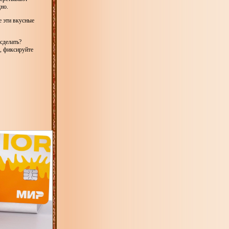
дно.
е эти вкусные
сделать?
и, фиксируйте