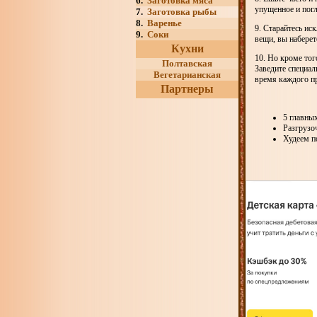
6.
Заготовка мяса
упущенное и погл
7.
Заготовка рыбы
8.
Варенье
9. Старайтесь ис
9.
Соки
вещи, вы наберет
Кухни
10. Но кроме тог
Полтавская
Заведите специал
Вегетарианская
время каждого пр
Партнеры
5 главны
Разгрузо
Худеем п