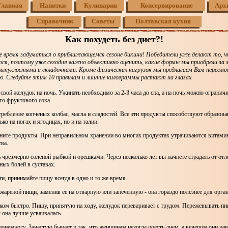
Главная
Напитки
Кулинария
Консервирование
Арх
Справочник
Советы
Полтавская кухня
Как похудеть без диет?!
е время задуматься о приближающемся сезоне бикини! Победители уже делают то, ч
ся, поэтому уже сегодня важно объективно оценить, какие формы мы приобрели за 
выпуклостями и складочками. Кроме физических нагрузок мы предлагаем Вам пересмо
ю. Следуйте этим 10 правилам и лишние килограммы растают на глазах.
 свой желудок на ночь. Ужинать необходимо за 2-3 часа до сна, а на ночь можно огранич
го фруктового сока
требление копченых колбас, масла и сладостей. Все эти продукты способствуют образо
ко на ногах и ягодицах, но и на талии.
аните продукты. При неправильном хранении во многих продуктах утрачиваются витами
ва.
ь чрезмерно соленой рыбкой и орешками. Через несколько лет вы начнете страдать от от
ных болей в суставах.
и, принимайте пищу всегда в одно и то же время.
 жареной пищи, заменив ее на отварную или запеченную - она гораздо полезнее для орга
шком быстро. Пищу, принятую на ходу, желудок переваривает с трудом. Пережевывать п
 она лучше усваивалась.
 понемногу. Зачастую бывает и так, что женщинам некогда поесть днем, а вечером они н