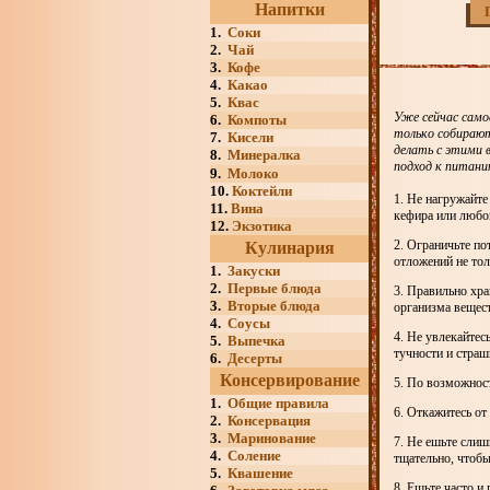
Напитки
1.
Соки
2.
Чай
3.
Кофе
4.
Какао
5.
Квас
Уже сейчас само
6.
Компоты
только собирают
7.
Кисели
делать с этими 
8.
Минералка
подход к питани
9.
Молоко
10.
Коктейли
1. Не нагружайте
11.
Вина
кефира или любо
12.
Экзотика
2. Ограничьте по
Кулинария
отложений не толь
1.
Закуски
2.
Первые блюда
3. Правильно хр
3.
Вторые блюда
организма вещест
4.
Соусы
4. Не увлекайтес
5.
Выпечка
тучности и страш
6.
Десерты
Консервирование
5. По возможност
1.
Общие правила
6. Откажитесь от
2.
Консервация
3.
Маринование
7. Не ешьте сли
4.
Соление
тщательно, чтобы
5.
Квашение
8. Ешьте часто и