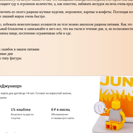
ощают еду в огромном количестве, а, как известно, набивать желудок на ночь очень вре
ключить из своего рациона мучные изделия, мороженое, варенье и конфеты. Поглощая вс
е лишний жирок очень быстро.
о, избежать нежелательных излишеств на теле можно анализом рациона питания. Как это 
ьный блокнотик и записывайте в него все, что вы съели в течение дня, и, но возможност
иема пищи, постепенно ограничивая себя в еде.
х ошибок в нашем питании
чные дни
о типу фигуры