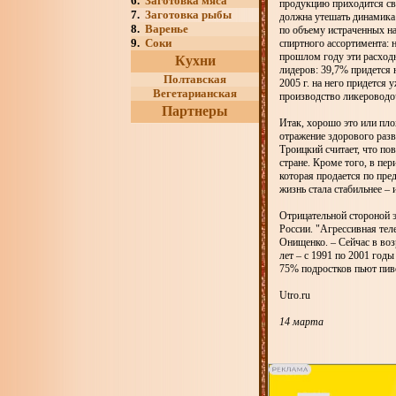
6.
Заготовка мяса
продукцию приходится св
7.
Заготовка рыбы
должна утешать динамика:
8.
Варенье
по объему истраченных на
9.
Соки
спиртного ассортимента: 
прошлом году эти расходн
Кухни
лидеров: 39,7% придется 
Полтавская
2005 г. на него придется 
Вегетарианская
производство ликероводоч
Партнеры
Итак, хорошо это или пло
отражение здорового разв
Троицкий считает, что по
стране. Кроме того, в пе
которая продается по пре
жизнь стала стабильнее – 
Отрицательной стороной э
России. "Агрессивная тел
Онищенко. – Сейчас в возр
лет – с 1991 по 2001 годы
75% подростков пьют пиво
Utro.ru
14 марта