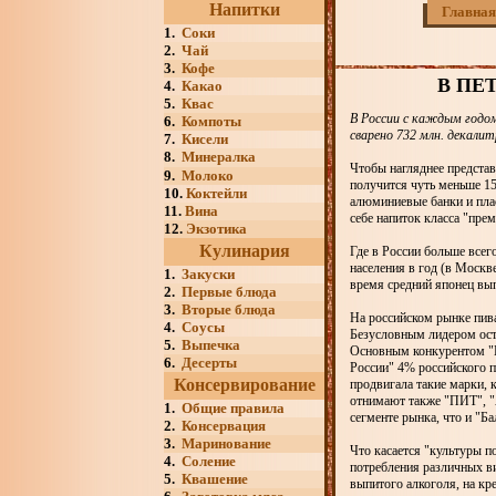
Напитки
Главная
1.
Соки
2.
Чай
3.
Кофе
В ПЕ
4.
Какао
5.
Квас
В России с каждым годом
6.
Компоты
сварено 732 млн. декали
7.
Кисели
8.
Минералка
Чтобы нагляднее представ
9.
Молоко
получится чуть меньше 15
10.
Коктейли
алюминиевые банки и плас
11.
Вина
себе напиток класса "пре
12.
Экзотика
Кулинария
Где в России больше всег
населения в год (в Москве
1.
Закуски
время средний японец выпи
2.
Первые блюда
3.
Вторые блюда
На российском рынке пива
4.
Соусы
Безусловным лидером оста
5.
Выпечка
Основным конкурентом "Ба
6.
Десерты
России" 4% российского п
Консервирование
продвигала такие марки, 
отнимают также "ПИТ", "
1.
Общие правила
сегменте рынка, что и "Ба
2.
Консервация
3.
Маринование
Что касается "культуры п
4.
Соление
потребления различных ви
5.
Квашение
выпитого алкоголя, на кр