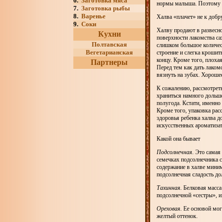
6.
Заготовка мяса
нормы малыша. Поэтому не
7.
Заготовка рыбы
8.
Варенье
Халва «плачет» не к добр
9.
Соки
Халву продают в развесно
Кухни
поверхности лакомства с
Полтавская
слишком большое количес
Вегетарианская
строение и слегка крошит
концу. Кроме того, плоха
Партнеры
Перед тем как дать лаком
вязнуть на зубах. Хорошее
К сожалению, рассмотреть
храниться намного дольше
полугода. Кстати, именно 
Кроме того, упаковка расс
здоровья ребенка халва д
искусственных ароматизат
Какой она бывает
Подсолнечная.
Это самая 
семечках подсолнечника с
содержание в халве миним
подсолнечная сладость до
Тахинная.
Белковая масса
подсолнечной «сестры», и
Ореховая.
Ее основой мог
желтый оттенок.