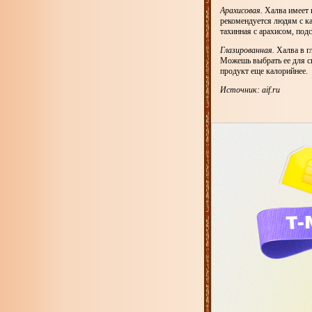
Арахисовая.
Халва имеет к
рекомендуется людям с к
тахинная с арахисом, под
Глазированная.
Халва в г
Можешь выбрать ее для св
продукт еще калорийнее.
Источник: aif.ru