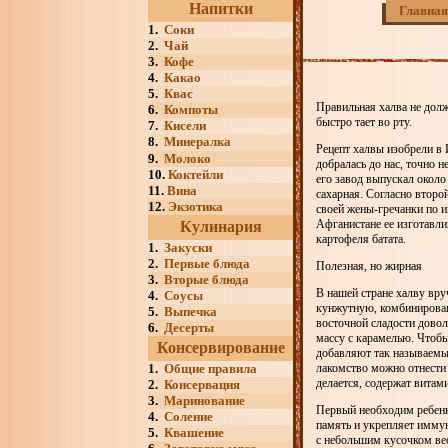
Напитки
Главная
1.
Соки
2.
Чай
3.
Кофе
4.
Какао
5.
Квас
Правильная халва не долж
6.
Компоты
быстро тает во рту.
7.
Кисели
8.
Минералка
Рецепт халвы изобрели в 
9.
Молоко
добралась до нас, точно н
10.
Коктейли
его завод выпускал около
11.
Вина
сахарная. Согласно второ
12.
Экзотика
своей жены-гречанки по и
Афганистане ее изготавли
Кулинария
картофеля батата.
1.
Закуски
2.
Первые блюда
Полезная, но жирная
3.
Вторые блюда
В нашей стране халву вр
4.
Соусы
кунжутную, комбинирован
5.
Выпечка
восточной сладости дово
6.
Десерты
массу с карамелью. Чтобы
Консервирование
добавляют так называемы
1.
Общие правила
лакомство можно отнести 
делается, содержат витам
2.
Консервация
3.
Маринование
Первый необходим ребенку
4.
Соление
память и укрепляет иммун
5.
Квашение
с небольшим кусочком вес