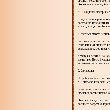
другими делами за едой. П
Отвлеченность за едой пр
7. О «жидких» калориях 
Следите за калорийностью
достаточно исключить из 
конце дня подсчитайте ка
8. Зеленый вместо черног
Вместо привычного черног
избавления от лишнего в
всасывания жиров и регу
К тому же зеленый чай ум
его не пьет. Всего 1 чашк
катехинов поступает в ва
9. Сила воды
Потребление большого ко
5–2 литра воды в день, м
Вода также значительно 
шлаков и обеспечивают кл
Отдельно следует сказать 
большего затрата калорий