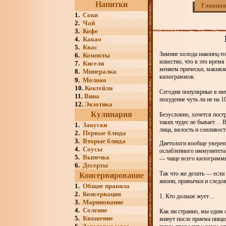
Напитки
Главная
1.
Соки
2.
Чай
3.
Кофе
4.
Какао
5.
Квас
Зимние холода наконец-то
6.
Компоты
известно, что в это врем
7.
Кисели
меняем прически, макияж 
8.
Минералка
килограммов.
9.
Молоко
10.
Коктейли
Сегодня популярные в ин
11.
Вина
похудение чуть ли не на 
12.
Экзотика
Кулинария
Безусловно, хочется постр
таких чудес не бывает… В
1.
Закуски
лица, вялость и сонливос
2.
Первые блюда
3.
Вторые блюда
Диетологи вообще уверен
4.
Соусы
ослабленного иммунитета 
5.
Выпечка
— чаще всего килограммы
6.
Десерты
Так что же делать — если 
Консервирование
жизни, привычки и следов
1.
Общие правила
2.
Консервация
1. Кто дольше жует…
3.
Маринование
4.
Соление
Как ни странно, мы едим 
5.
Квашение
минут после приема пищи,