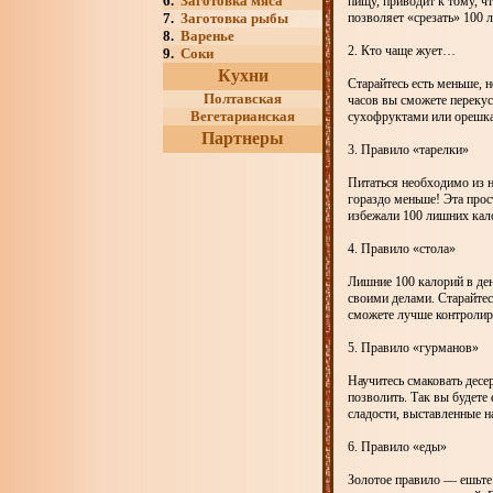
6.
Заготовка мяса
пищу, приводит к тому, 
7.
Заготовка рыбы
позволяет «срезать» 100 
8.
Варенье
2. Кто чаще жует…
9.
Соки
Кухни
Старайтесь есть меньше, н
Полтавская
часов вы сможете переку
Вегетарианская
сухофруктами или орешк
Партнеры
3. Правило «тарелки»
Питаться необходимо из 
гораздо меньше! Эта прос
избежали 100 лишних кало
4. Правило «стола»
Лишние 100 калорий в ден
своими делами. Старайтес
сможете лучше контролиро
5. Правило «гурманов»
Научитесь смаковать десе
позволить. Так вы будете 
сладости, выставленные на
6. Правило «еды»
Золотое правило — ешьте з