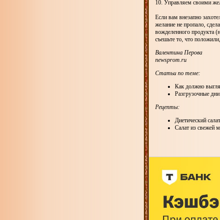
10. Управляем своими ж
Если вам внезапно захоте
желание не пропало, сдел
вожделенного продукта (но
съешьте то, что положили,
Валентина Перова
newsprom.ru
Статьи по теме:
Как должно выгляд
Разгрузочные дни
Рецепты:
Диетический сала
Салат из свежей 