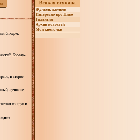
Всякая всячина
ив
Жульен, жюльен
Интересно про Пиво
Галантин
Архив новостей
Мои кнопочки
сным блюдом.
овский Бровар»
ервое, и второе
яный, лучше не
остоит из круп и
жидкая.