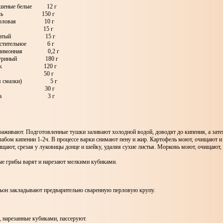
ушеные белые 12 г
офель 150 г
 перловая 10 г
ковь 15 г
епчатый 15 г
растительное 6 г
а лимонная 0,2 г
н куриный 180 г
енок 120 г
то 50 г
для смазки) 5 г
тана 30 г
рушка 3 г
аживают. Подготовленные тушки заливают холодной водой, доводят до кипения, а зате
лабом кипении 1-2ч. В процессе варки снимают пену и жир. Картофель моют, очищают 
щают, срезая у луковицы донце и шейку, удаляя сухие листья. Морковь моют, очищают
ые грибы варят и нарезают мелкими кубиками.
льон закладывают предварительно сваренную перловую крупу.
, нарезанные кубиками, пассеруют.