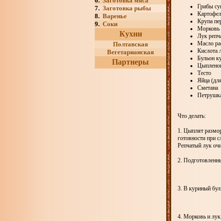
6.
Заготовка мяса
Грибы с
7.
Заготовка рыбы
Карт
8.
Варенье
Крупа
9.
Соки
Мор
Кухни
Лук р
Масло 
Полтавская
Кислот
Вегетарианская
Бульо
Партнеры
Цыпл
Тес
Яйца (
Сме
Пет
Что делать:
1. Цыплят размор
готовности при с
Репчатый лук очи
2. Подготовленн
3. В куриный бу
4. Морковь и лук