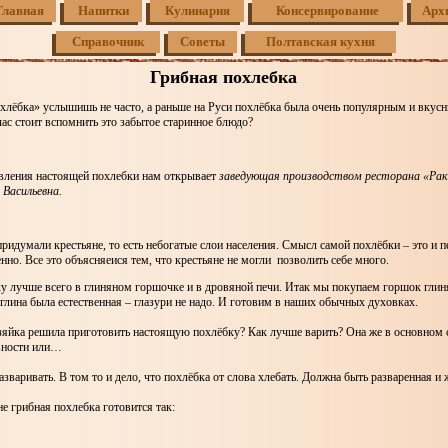
Главная
Напитки
Кулинария
Консервирование
Арх
Справочник
Советы
Полтавская кухня
Грибная похлебка
охлёбка» услышишь не часто, а раньше на Руси похлёбка была очень популярным и вку
ас стоит вспомнить это забытое старинное блюдо?
вления настоящей похлебки нам открывает
заведующая производством ресторана «Рак
Васильевна.
ридумали крестьяне, то есть небогатые слои населения. Смысл самой похлёбки – это и п
но. Все это объясняеися тем, что крестьяне не могли позволить себе много.
ку лучше всего в глиняном горшочке и в дровяной печи. Итак мы покупаем горшок глин
глина была естественная – глазури не надо. И готовим в наших обычных духовках.
зяйка решила приготовить настоящую похлёбку? Как лучше варить? Она же в основном с
вности или…
разваривать. В том то и дело, что похлёбка от слова хлебать. Должна быть разваренная и 
е грибная похлебка готовится так: