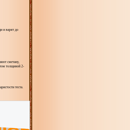
и и варят до
ляют сметану,
том толщиной 2-
ристости теста.