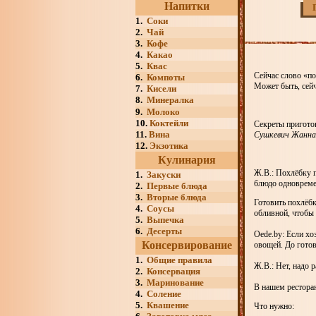
Напитки
1.
Соки
2.
Чай
3.
Кофе
4.
Какао
5.
Квас
Сейчас слово «п
6.
Компоты
Может быть, сейч
7.
Кисели
8.
Минералка
9.
Молоко
10.
Коктейли
Секреты пригото
11.
Вина
Сушкевич Жанна 
12.
Экзотика
Кулинария
Ж.В.: Похлёбку п
1.
Закуски
блюдо одновремен
2.
Первые блюда
3.
Вторые блюда
Готовить похлёб
4.
Соусы
обливной, чтобы 
5.
Выпечка
6.
Десерты
Oede.by: Если хо
Консервирование
овощей. До гото
1.
Общие правила
Ж.В.: Нет, надо 
2.
Консервация
3.
Маринование
В нашем ресторан
4.
Соление
5.
Квашение
Что нужно: