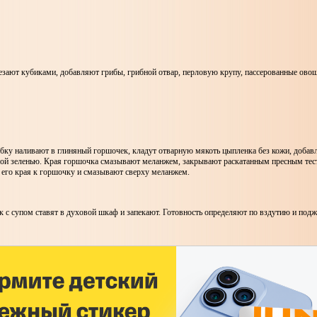
езают кубиками, добавляют грибы, грибной отвар, перловую крупу, пассерованные овощ
бку наливают в глиняный горшочек, кладут отварную мякоть цыпленка без кожи, добав
ой зеленью. Края горшочка смазывают меланжем, закрывают раскатанным пресным тес
его края к горшочку и смазывают сверху меланжем.
к с супом ставят в духовой шкаф и запекают. Готовность определяют по вздутию и поджа