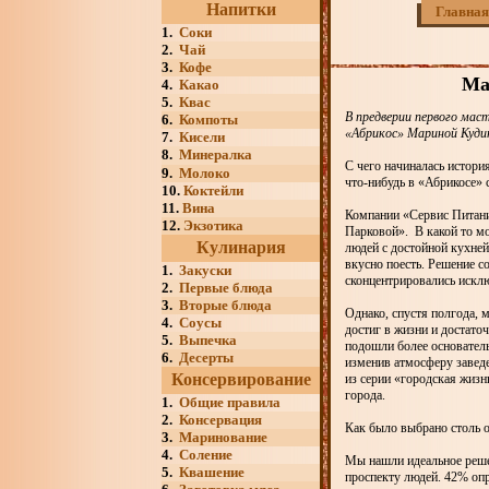
Напитки
Главная
1.
Соки
2.
Чай
3.
Кофе
Мар
4.
Какао
5.
Квас
В предверии первого мас
6.
Компоты
«Абрикос» Мариной Кудин
7.
Кисели
8.
Минералка
С чего начиналась истори
9.
Молоко
что-нибудь в «Абрикосе» 
10.
Коктейли
11.
Вина
Компании «Cервис Питани
12.
Экзотика
Парковой». В какой то м
Кулинария
людей с достойной кухней
вкусно поесть. Решение с
1.
Закуски
сконцентрировались искл
2.
Первые блюда
3.
Вторые блюда
Однако, спустя полгода, 
4.
Соусы
достиг в жизни и достато
5.
Выпечка
подошли более основатель
6.
Десерты
изменив атмосферу заведе
Консервирование
из серии «городская жизн
города.
1.
Общие правила
2.
Консервация
Как было выбрано столь о
3.
Маринование
4.
Соление
Мы нашли идеальное реше
5.
Квашение
проспекту людей. 42% оп