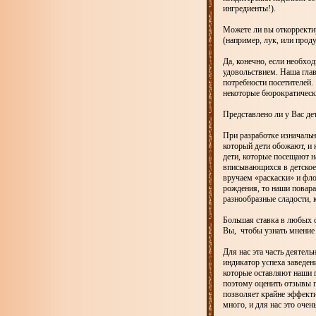
ингредиенты!).
Можете ли вы откорректи
(например, лук, или прод
Да, конечно, если необхо
удовольствием. Наша гла
потребности посетителей.
некоторые бюрократическ
Представлено ли у Вас де
При разработке изначальн
который дети обожают, и 
дети, которые посещают н
вписывающихся в детское
вручаем «раскаски» и фло
рождения, то наши повара
разнообразные сладости, 
Большая ставка в любых с
Вы, чтобы узнать мнение 
Для нас эта часть деятел
индикатор успеха заведен
которые оставляют наши г
поэтому оценить отзывы п
позволяет крайне эффекти
много, и для нас это очен