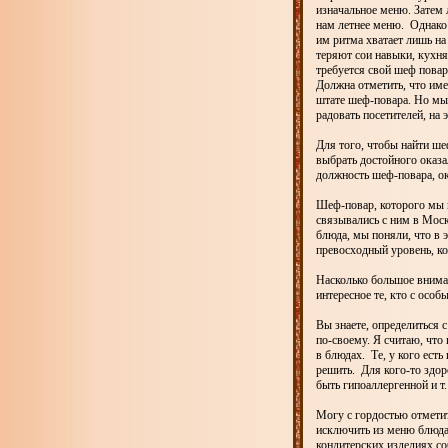
изначальное меню. Затем 
нам летнее меню. Однако 
им ритма хватает лишь на 
теряют сои навыки, кухня
требуется свой шеф повар
Должна отметить, что име
штате шеф-повара. Но мы 
радовать посетителей, на 
Для того, чтобы найти ше
выбрать достойного оказа
должность шеф-повара, ок
Шеф-повар, которого мы в
связывались с ним в Моск
блюда, мы поняли, что в 
превосходный уровень, к
Насколько большое внима
интересное те, кто с осо
Вы знаете, определиться 
по-своему. Я считаю, что
в блюдах. Те, у кого ест
решить. Для кого-то здор
быть гипоаллергенной и т
Могу с гордостью отмети
исключить из меню блюда 
кондитерских изделиях с