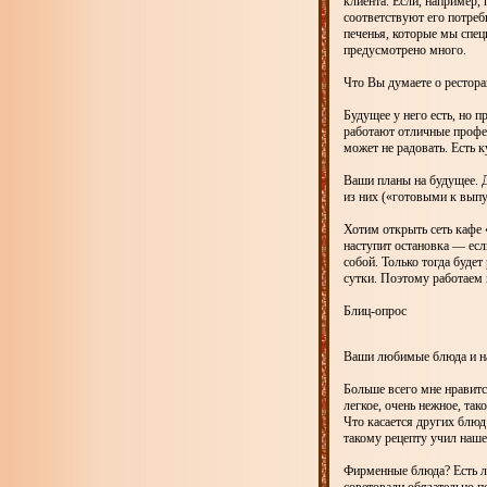
клиента. Если, например, 
соответствуют его потреб
печенья, которые мы спец
предусмотрено много.
Что Вы думаете о рестора
Будущее у него есть, но п
работают отличные профес
может не радовать. Есть к
Ваши планы на будущее. Д
из них («готовыми к выпу
Хотим открыть сеть кафе «
наступит остановка — есл
собой. Только тогда будет
сутки. Поэтому работаем 
Блиц-опрос
Ваши любимые блюда и на
Больше всего мне нравитс
легкое, очень нежное, тако
Что касается других блюд
такому рецепту учил наш
Фирменные блюда? Есть ли