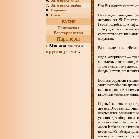
6.
Заготовка мяса
7.
Заготовка рыбы
Что Вы можете сказать о 
8.
Варенье
9.
Соки
На сегодняшний день пуб
девушек лет 25. Приятно 
Кухни
Гости, полюбившие кафе, 
Полтавская
те люди, которых приятно
Вегетарианская
соответствовать их ожида
Партнеры
открытия.
•
Москва
массаж
Расскажите, пожалуйста, 
круглосуточно
.
Идея «Абрикоса» — это п
молодежь, в основном дев
точно знали, что успехом
блюда (кстати, опыт пока
Если вы обратили внимани
этого потребовала архите
нашли огромное преимуще
выделить несколько концеп
Первый зал, более прост
друзей. Этот зал получил
открывается великолепный
условия для общения и зн
у посетителей. Наш гость
«open kitchen» не случай
посетителей. Всегда прия
мастерство повара — это б