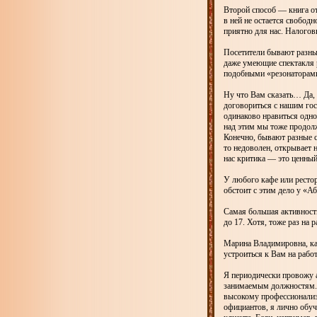
Второй способ — книга от
в ней не остается свобод
приятно для нас. Налогов
Посетители бывают разны
даже умеющие спектакля р
подобными «резонаторами
Ну что Вам сказать… Да,
договориться с нашим гос
одинаково нравиться одно
над этим мы тоже продол
Конечно, бывают разные с
то недоволен, открывает 
нас критика — это ценны
У любого кафе или рестор
обстоит с этим дело у «А
Самая большая активность
до 17. Хотя, тоже раз на р
Марина Владимировна, ка
устроиться к Вам на работ
Я периодически провожу а
занимаемым должностям. 
высокому профессионализм
официантов, я лично обуч