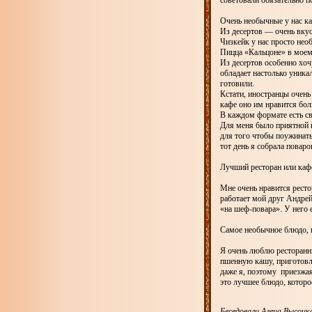
советовали обязательно п
Очень необычные у нас ка
Из десертов — очень вку
Чизкейк у нас просто нео
Пицца «Кальцоне» в моем
Из десертов особенно хо
обладает настолько уника
готовили.
Кстати, иностранцы очен
кафе оно им нравится бол
В каждом формате есть св
Для меня было приятной н
для того чтобы поужинать
тот день я собрала повар
Лучший ресторан или кафе
Мне очень нравится ресто
работает мой друг Андрей 
«на шеф-повара». У него 
Самое необычное блюдо, 
Я очень люблю ресторанны
пшенную кашу, приготовле
даже я, поэтому приезжая
это лучшее блюдо, которо
Беседовали
Алена Высоцка