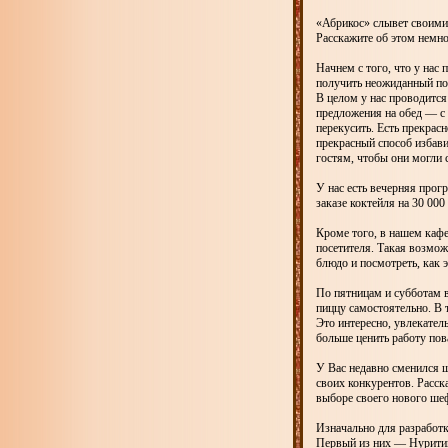
«Абрикос» слывет своими
Расскажите об этом немно
Начнем с того, что у нас 
получить неожиданный по
В целом у нас проводится
предложения на обед — с 
перекусить. Есть прекрас
прекрасный способ избав
гостям, чтобы они могли с
У нас есть вечерняя про
заказе коктейля на 30 00
Кроме того, в нашем каф
посетителя. Такая возмож
блюдо и посмотреть, как 
По пятницам и субботам в
пиццу самостоятельно. В 
Это интересно, увлекател
больше ценить работу пов
У Вас недавно сменился ш
своих конкурентов. Расск
выборе своего нового ше
Изначально для разработ
Первый из них — Нуритин