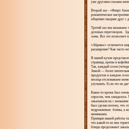
уже другими глазами начи
Второй зал - «Флирт Аве
романтическое настроени
общению наедине друг с д
Третий зал мы называем «
деловых переговоров. Зде
зоны. Все это позволяет 
«Абрикос» отличается ши
расширение? Как часто м
В нашей кухне представле
страница, крепы и кофейн
Так, каждый сезон (четыр
Зимой — более питательн
продуктов в каждом сезон
месяца отслеживаем меню.
улучшить. Если это не дае
Какое-то время был очень
спросом, чем ожидалось.
заказывали их с меньшим
был сделан потому, что 
недрожжевые блины, к ко
начинками.
Принцип нашей работы так
что какой-то из них теря
блюдо продолжают заказы