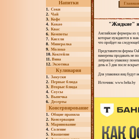
Напитки
Главная
1.
Соки
2.
Чай
3.
Кофе
"Жидкие" я
4.
Какао
5.
Квас
Английские фермеры из г
6.
Компоты
которые нуждаются в макс
7.
Кисели
что пройдет на следующе
8.
Минералка
9.
Молоко
Представители фермы Oak
10.
Коктейли
намерены продавать не по
11.
Вина
литровую упаковку помещ
12.
Экзотика
день и 3 дня после вскрыт
Кулинария
Для упаковки яиц будут и
1.
Закуски
2.
Первые блюда
Источник: www.belta.by
3.
Вторые блюда
4.
Соусы
5.
Выпечка
6.
Десерты
Консервирование
1.
Общие правила
2.
Консервация
3.
Маринование
4.
Соление
5.
Квашение