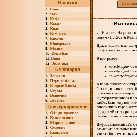
Напитки
Главная
1.
Соки
2.
Чай
3.
Кофе
Выставка
4.
Какао
5.
Квас
7 - 10 апреля Националь
6.
Компоты
форум «HoReCa & RetailT
7.
Кисели
8.
Минералка
Нужно сказать, главные о
9.
Молоко
профессионалов, так и лю
10.
Коктейли
11.
Вина
В программе:
12.
Экзотика
международная в
Кулинария
международная в
1.
Закуски
конкурсы-дегуста
2.
Первые блюда
В целом проект ориентиро
3.
Вторые блюда
бизнеса, и в тоже время,
4.
Соусы
практических семинаров 
5.
Выпечка
индустрии торгового и ре
6.
Десерты
сдобы. Есть чему поучить
Консервирование
современных кафе и бист
подарок «В огнях рестора
1.
Общие правила
безалкогольным напиткам
2.
Консервация
3.
Маринование
Информационный сайт
Oe
4.
Соление
размещать все самые инте
5.
Квашение
узнать обо всем, не выхо