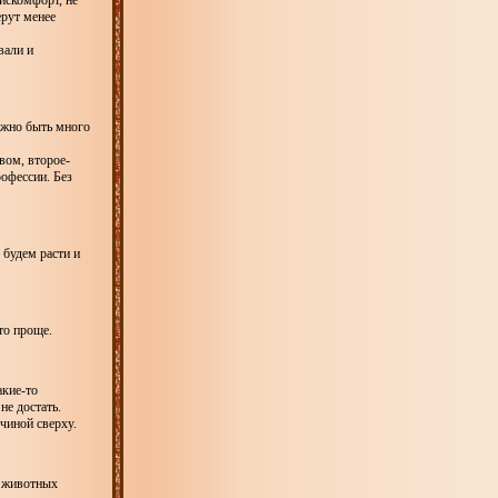
искомфорт, не
ерут менее
вали и
олжно быть много
вом, второе-
рофессии. Без
е будем расти и
то проще.
акие-то
е достать.
чиной сверху.
о животных