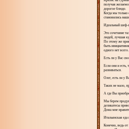
Кризис на гурман
получая желаемог
дорогое блюдо.
Когда мы только 
становились наши
Идеальный шеф-п
Это сочетание та
людей, лучшая к
По этому же при
быть инициативны
одного нет всего.
Есть ли у Вас св
Если они и есть, 
развиваться.
Олег, есть ли у 
Таких не мало, п
А где Вы приобре
Мы берем продукт
деликатесы прив
Дома мне нравитс
Итальянская еда 
Конечно, ведь о