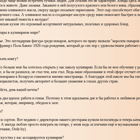
аздо чаще можно встретить тучных людей. Для Италии это не характерно. Блюда здесь ле
и в животе. Даже лазанья. Закажите к ней полусухого красного или белого вина, сбрызн
лями оливкового масла, сверху щедро посыпьте пармезаном. Этот сыр способствует оби
очного сока. А оливковое масло и создающее кислую среду вино помогают быстрее и ле
тат никакой тяжести в желудке!
янская кухня это огромный ассортимент натуральных, полезных и здоровых блюд.
умиры в кулинарном мире?
е. Это легендарная фигура среди поваров, которого по праву назвали "королем поваров
француз Поль Бакюс 1926 года рождения, который до сих пор с удовольствием работает 
сать книгу?
о больше мне бы хотелось открыть у нас школу кулинарии. Если бы не мое обучение у 
 я бы не развился, не стал тем, кем стал. Ведь наше образование в этой сфере отстает о
поварами в Беларуси становятся именно иностранцы. А благодаря этой школе мы бы см
ециалистов, получить авторитет и большее уважение в глазах других стран.
йста, день вашей мечты?
ь два идеала: работа и семья. Поэтому в этом идеальном дне я бы работал в любимом ре
я, которая, например, обедала в зале.
и?
 сортом. Вот недавно с директором нашего ресторана купили велоcипеды и теперь ката
 А иногда люблю просто поиграть на гитаре, у меня ведь за плечами ещё и музыкальная
ечание, Oede.by).
кусства у вас ассоциируется кулинария?