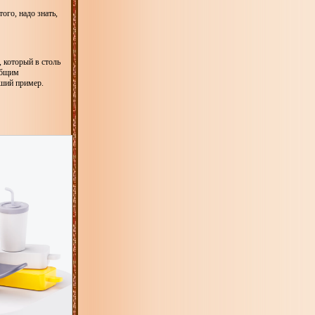
ого, надо знать,
, который в столь
еобщим
оший пример.