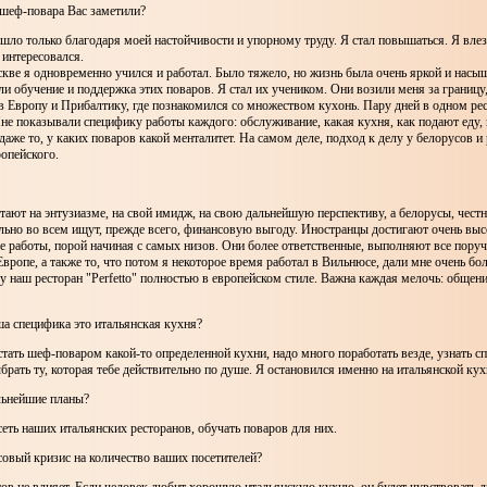
 шеф-повара Вас заметили?
ошло только благодаря моей настойчивости и упорному труду. Я стал повышаться. Я влеза
 интересовался.
кве я одновременно учился и работал. Было тяжело, но жизнь была очень яркой и насы
и обучение и поддержка этих поваров. Я стал их учеником. Они возили меня за границу
в Европу и Прибалтику, где познакомился со множеством кухонь. Пару дней в одном рес
не показывали специфику работы каждого: обслуживание, какая кухня, как подают еду, 
даже то, у каких поваров какой менталитет. На самом деле, подход к делу у белорусов и
ропейского.
ают на энтузиазме, на свой имидж, на свою дальнейшую перспективу, а белорусы, честн
льно во всем ищут, прежде всего, финансовую выгоду. Иностранцы достигают очень выс
е работы, порой начиная с самых низов. Они более ответственные, выполняют все поруч
вропе, а также то, что потом я некоторое время работал в Вильнюсе, дали мне очень б
у наш ресторан "Perfetto" полностью в европейском стиле. Важна каждая мелочь: общен
а специфика это итальянская кухня?
стать шеф-поваром какой-то определенной кухни, надо много поработать везде, узнать 
ыбрать ту, которая тебе действительно по душе. Я остановился именно на итальянской кух
льнейшие планы?
 сеть наших итальянских ресторанов, обучать поваров для них.
овый кризис на количество ваших посетителей?