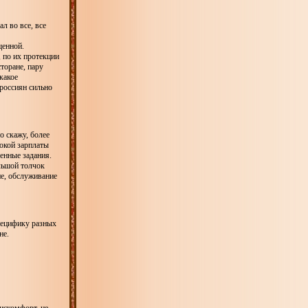
л во все, все
щенной.
, по их протекции
торане, пару
какое
 россиян сильно
о скажу, более
окой зарплаты
енные задания.
ольшой толчок
ие, обслуживание
специфику разных
не.