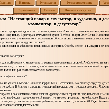
Главная
Напитки
Кулинария
Консервирование
Арх
Справочник
Советы
Полтавская кухня
ко: "Настоящий повар и скульптор, и художник, и дек
композитор, и дегустатор"
ется с прекрасной едой и настоящими мужчинами. А когда это совмещается, получается
ный шеф-повар. В ресторане итальянской кухни "Perfetto" творит Олег Сечко. Насколько
биралась к нему на интервью и рассказывала об этом своим знакомым, они все восхищенн
м ресторане просто чудесно готовят!".
е таких отзывов абсолютно независимых экспертов, Oede.by не мог не выведать всех се
сегодня на завтрак?
л для всей семьи суп минестроне из разных замороженных овощей. А обычно ем на завт
кого сыра, сок, кофе. Стараюсь, чтобы дома мы питались максимально здоровой натура
ая кухня как раз соответствует этим параметрам.
 к профессии повара?
а, но учился в Москве. Закончил юрфак МГУ. Естественно, как любому студенту, денег 
-то работа. В Минске я закончил кулинарный колледж, вот и пошел в ресторан. Я начина
мых низов.
сторанах я познакомился с итальянским, французским и сербским шеф-поварами. Именн
 этой профессии и загорелся ею. Я понял, что это мое призвание и мое будущее. Ведь я в
 свое дело, с каким энтузиазмом работают, несмотря на то, что им за 40. Ведь обычны
от своей основной деятельности.