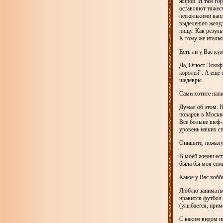
жиров. И там гор
оставляют тяжест
несколькими кап
выделению желуд
пищу. Как резуль
К тому же италь
Есть ли у Вас к
Да, Огюст Эскофь
королей". А ещё 
шедевры.
Сами хотите напи
Думал об этом. Н
поваров в Москве,
Все больше шеф-
уровень наших сп
Опишите, пожалу
В моей жизни ест
была бы моя семь
Какое у Вас хобб
Люблю заниматься
нравится футбол.
(улыбается, прим
С каким видом ис