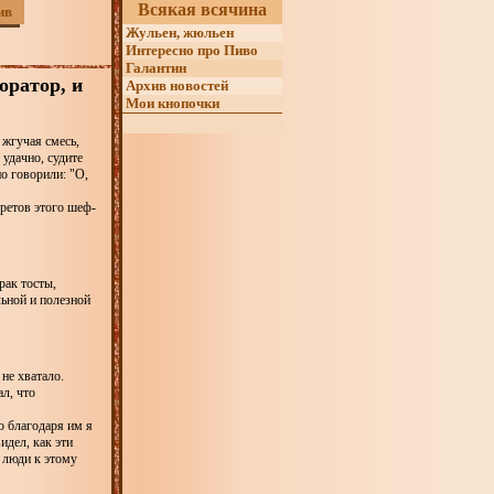
Всякая всячина
ив
Жульен, жюльен
Интересно про Пиво
Галантин
оратор, и
Архив новостей
Мои кнопочки
 жгучая смесь,
 удачно, судите
о говорили: "О,
кретов этого шеф-
рак тосты,
льной и полезной
не хватало.
л, что
о благодаря им я
идел, как эти
е люди к этому