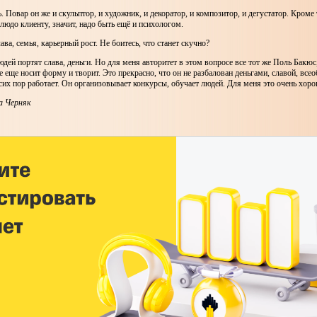
. Повар он же и скульптор, и художник, и декоратор, и композитор, и дегустатор. Кроме т
людо клиенту, значит, надо быть ещё и психологом.
лава, семья, карьерный рост. Не боитесь, что станет скучно?
людей портят слава, деньги. Но для меня авторитет в этом вопросе все тот же Поль Бакюс
 еще носит форму и творит. Это прекрасно, что он не разбалован деньгами, славой, вс
сих пор работает. Он организовывает конкурсы, обучает людей. Для меня это очень хор
а Черняк