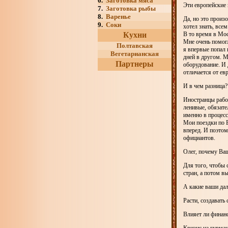
6.
Заготовка мяса
Эти европейские
7.
Заготовка рыбы
8.
Варенье
Да, но это произ
9.
Соки
хотел знать, всем
Кухни
В то время в Мос
Мне очень помогл
Полтавская
я впервые попал 
Вегетарианская
дней в другом. М
Партнеры
оборудование. И 
отличается от ев
И в чем разница?
Иностранцы работ
ленивые, обязате
именно в процесс
Мои поездки по Е
вперед. И поэтом
официантов.
Олег, почему Ваш
Для того, чтобы 
стран, а потом в
А какие ваши да
Расти, создавать
Влияет ли финанс