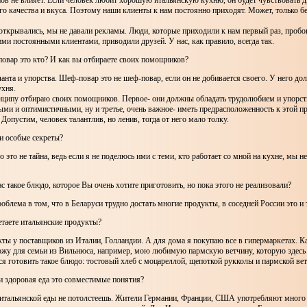
ов не влияет. Если человек любит хорошую итальянскую кухню, он будет чувствовать д
о качества и вкуса. Поэтому наши клиенты к нам постоянно приходят. Может, только б
открывались, мы не давали рекламы. Люди, которые приходили к нам первый раз, пробо
ми постоянными клиентами, приводили друзей. У нас, как правило, всегда так.
овар это кто? И как вы отбираете своих помощников?
ланта и упорства. Шеф-повар это не шеф-повар, если он не добивается своего. У него д
ухня.
нципу отбираю своих помощников. Первое- они должны обладать трудолюбием и упорст
ми и оптимистичными, ну и третье, очень важное- иметь предрасположенность к этой п
 Допустим, человек талантлив, но ленив, тогда от него мало толку.
ои особые секреты?
то это не тайна, ведь если я не поделюсь ими с теми, кто работает со мной на кухне, мы н
Вас такое блюдо, которое Вы очень хотите приготовить, но пока этого не реализовали?
роблема в том, что в Беларуси трудно достать многие продукты, в соседней России это и 
таете итальянские продукты?
ы у поставщиков из Италии, Голландии. А для дома я покупаю все в гипермаркетах. К
ожу для семьи из Вильнюса, например, мою любимую пармскую ветчину, которую здесь н
я готовить такое блюдо: тостовый хлеб с моцареллой, щепоткой рукколы и пармской вет
и здоровая еда это совместимые понятия?
т итальянской еды не потолстеешь. Жители Германии, Франции, США употребляют мног