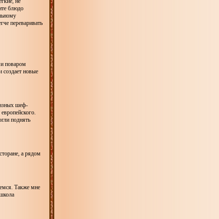
гкие, не
ите блюдо
льному
гче переваривать
 и поваром
и создает новые
разных шеф-
т европейского.
огли поднять
сторане, а рядом
емся. Также мне
 школа