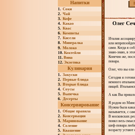
Напитки
1.
Соки
2.
Чай
3.
Кофе
Олег Сеч
4.
Какао
5.
Квас
6.
Компоты
7.
Кисели
Италия ассоцииру
8.
Минералка
или непревзойден
9.
Молоко
сами. Когда я со
знаю-знаю, в это
10.
Коктейли
Конечно же, посл
11.
Вина
повара.
12.
Экзотика
Кулинария
Олег, что вы ели 
1.
Закуски
Сегодня я готови
2.
Первые блюда
немного итальянс
3.
Вторые блюда
пищей. Итальянск
4.
Соусы
5.
Выпечка
А как Вы пришли
6.
Десерты
Я родом из Минск
Консервирование
Нужна была какая
1.
Общие правила
называется, с са
2.
Консервация
В московских ре
3.
Маринование
понял весь смысл
4.
Соление
шеф-повара любят
возрасту устают 
5.
Квашение