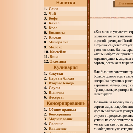
Напитки
Главная
1.
Соки
2.
Чай
3.
Кофе
4.
Какао
5.
Квас
«Как можно управлять стр
6.
Компоты
одинаковым энтузиазмом 
7.
Кисели
оценкой президент Пятой 
8.
Минералка
витринах свидетельствует
9.
Молоко
утонченности. Да, их, фр
10.
Коктейли
жизнь и обратное прочтен
11.
Вина
неравнодушен к сырным ви
12.
Экзотика
сортов, всего же в мире и
Кулинария
Для бывших советских гра
1.
Закуски
больше одного сорта сыра
2.
Первые блюда
настройка вкусовых рецеп
3.
Вторые блюда
вариантах «бутерброд с с
4.
Соусы
Тренировать рецепторы бы
5.
Выпечка
нивелируют.
6.
Десерты
Положив на тарелку по ку
Консервирование
сортов сыра, испробованн
1.
Общие правила
идеальный вариант угощен
2.
Консервация
он уже в процессе произв
3.
Маринование
усилий на свое приготовл
4.
Соление
же вы или кто-то из ваши
5.
Квашение
ли обходится уже сегодня