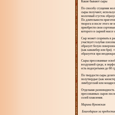
Какие бывают сыры
По способу сгущения мо
сыры получают, использу
молочный сгусток образуе
По длительности приготов
творога и после этого не
приобрести свои сортовые
которого в сырной массе 
Сыр может созревать в ра
участвует голубая плесен
образует белую поверхнос
(как камамбер или бри).
образуется при неоднокр
Сыры прессованные освобо
воздушной среде, в перф
есть подогретыми до 60 г
По твердости сыры делятс
полутвердые (как мюнсте
лимбургский или моцарел
Отдельная разновидность
прессованных сыров после
солей плавления.
Марина Куновская
Благодарим за предостав