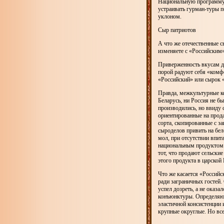
Национальную программу 
устраивать гурман-туры 
уклоном.
Сыр патриотов
А что же отечественные 
изменяете с «Российским
Приверженность вкусам де
порой радуют себя «комф
«Российский» или сырок 
Правда, межкультурные к
Беларусь, ни Россия не б
производились, но ввиду 
ориентированные на прода
сорта, скопированные с з
сыроделов привить на бел
мол, при отсутствии впит
национальным продуктом 
тот, что продают сельски
этого продукта в царской 
Что же касается «Россий
ради заграничных гостей.
успел дозреть, а не оказ
конъюнктуры. Определяют
эластичной консистенции
крупные округлые. Но все