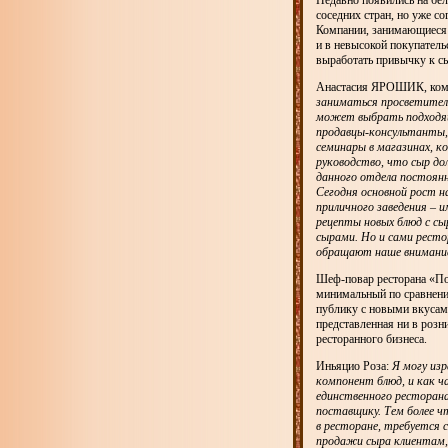
Недавно появились на бел
соседних стран, но уже с
Компании, занимающиеся 
и в невысокой покупатель
выработать привычку к сы
Анастасия ЯРОШИК, ком
заниматься просветитель
может выбрать подходящ
продавцы-консультанты,
семинары в магазинах, к
руководство, что сыр до
данного отдела постоян
Сегодня основной рост н
приличного заведения – 
рецепты новых блюд с сы
сырами. Но и сами ресто
обращают наше внимание 
Шеф-повар ресторана «По
минимальный по сравнению
публику с новыми вкусами
представленная ни в розн
ресторанного бизнеса.
Иньяцио Роза:
Я могу из
компонент блюд, и как ч
единственного ресторана
поставщику. Тем более ч
в ресторане, требуется 
продажи сыра клиентам, 