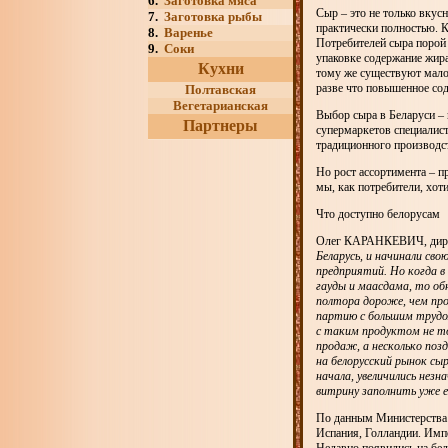
6.
Заготовка мяса
Сыр – это не только вкус
7.
Заготовка рыбы
практически полностью. 
8.
Варенье
Потребителей сыра порой 
9.
Соки
упаковке содержание жира
Кухни
тому же существуют мало
разве что повышенное сод
Полтавская
Вегетарианская
Выбор сыра в Беларуси –
Партнеры
супермаркетов специалис
традиционного производст
Но рост ассортимента – п
мы, как потребители, хот
Что доступно белорусам
Олег КАРАНКЕВИЧ, дир
Беларусь, и начинали св
предприятий. Но когда в 
гауды и маасдама, то об
полтора дороже, чем про
партию с большим трудом
с таким продуктом не то
продаж, а несколько поз
на белорусский рынок сыр
начала, увеличились нез
витрину заполнить уже е
По данным Министерства с
Испания, Голландии. Импо