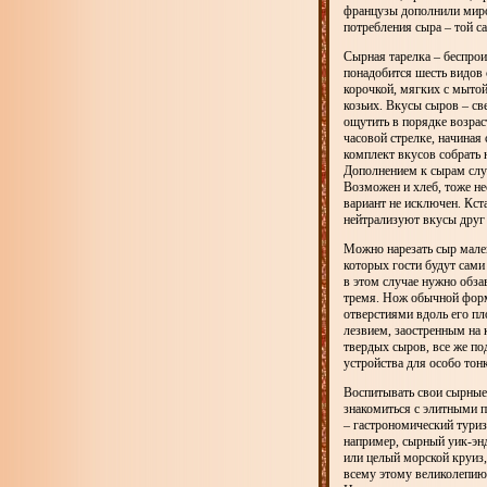
французы дополнили мир
потребления сыра – той с
Сырная тарелка – беспро
понадобится шесть видов 
корочкой, мягких с мытой
козьих. Вкусы сыров – св
ощутить в порядке возра
часовой стрелке, начиная
комплект вкусов собрать 
Дополнением к сырам служ
Возможен и хлеб, тоже не
вариант не исключен. Кст
нейтрализуют вкусы друг 
Можно нарезать сыр мале
которых гости будут сами
в этом случае нужно обз
тремя. Нож обычной форм
отверстиями вдоль его пл
лезвием, заостренным на 
твердых сыров, все же п
устройства для особо то
Воспитывать свои сырные
знакомиться с элитными п
– гастрономический туриз
например, сырный уик-эн
или целый морской круиз
всему этому великолепию 