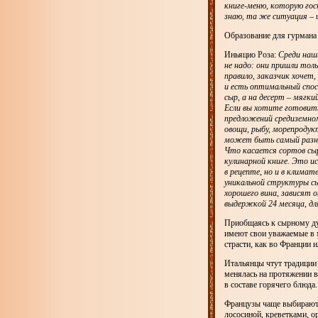
книге-меню, которую гос
знаю, та же ситуация – 
Образование для гурмана
Иньяцио Роза:
Среди наш
не надо: они пришли толь
правило, заказчик хочет
и есть оптимальный спос
сыр, а на десерт – мягк
Если вы хотите готовить
предложений средиземно
овощи, рыбу, морепродук
может быть самый разны
Что касается сортов сыра
кулинарной книге. Это и
в рецепте, но и в клима
уникальной структуры сы
хорошего вина, зависят 
выдержкой 24 месяца, дл
Приобщаясь к сырному ду
имеют свои уважаемые в 
страсти, как во Франции и
Итальянцы чтут традиции
менялась на протяжении в
в составе горячего блюда.
Французы чаще выбирают 
лососиной, креветками, о