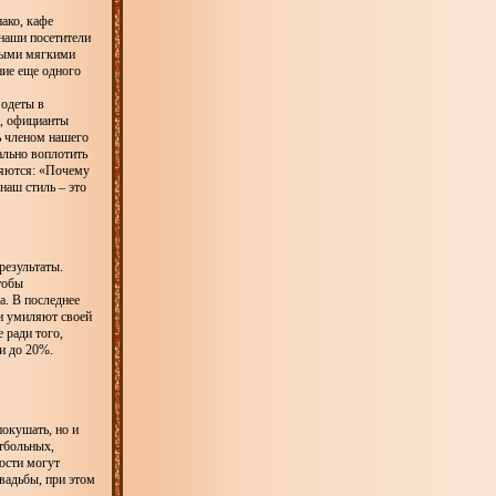
ако, кафе
 наши посетители
чными мягкими
ние еще одного
 одеты в
м, официанты
ь членом нашего
ально воплотить
ляются: «Почему
наш стиль – это
результаты.
тобы
а. В последнее
ли умиляют своей
 ради того,
и до 20%.
окушать, но и
тбольных,
ости могут
вадьбы, при этом