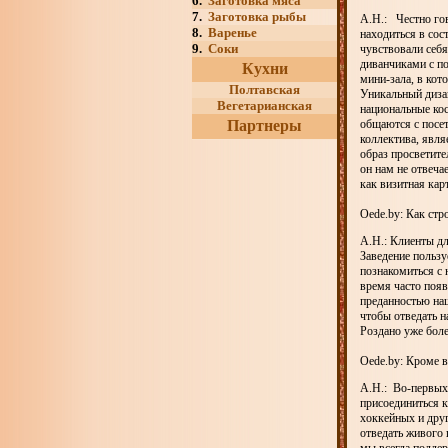
6.
Заготовка мяса
7.
Заготовка рыбы
А.Н.: Честно гов
8.
Варенье
находиться в сос
9.
Соки
чувствовали себ
диванчиками с п
Кухни
мини-зала, в кот
Полтавская
Уникальный дизай
Вегетарианская
национальные ко
Партнеры
общаются с посе
коллектива, явля
образ просветит
он нам не отвеча
как визитная кар
Оede.by: Как стр
А.Н.: Клиенты дл
Заведение пользу
познакомиться с 
время часто появ
преданностью наш
чтобы отведать 
Роздано уже боле
Оede.by: Кроме 
А.Н.: Во-первых,
присоединиться 
хоккейных и друг
отведать живого 