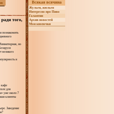
Всякая всячина
ив
Жульен, жюльен
Интересно про Пиво
Галантин
 ради того,
Архив новостей
Мои кнопочки
и познакомить
едневного
 Миниатюрная, но
Беларуси
т великого
опулярность и
о кафе
поле для
а» уже около 7
Наши клиенты
ере. Заведение
ны?