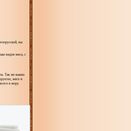
елорусской, вы
ько видов мяса, с
ты. Так же важно
фруктах, мясе и
всего в меру.