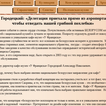
Главная
Напитки
Кулинария
Консервирование
Арх
Справочник
Советы
Полтавская кухня
Городецкий: «Делегация приехала прямо из аэропорта
чтобы отведать нашей грибной похлебки»
ажное событие в самом сердце столицы. Почувствовать себя истинным БЕЛОРУСОМ ил
ей с национальной кухней в лучшем ее проявлении. Попросту отдохнуть душой от повс
возможно в уникальном кафе-музее «У Франциска».
ведении случайностям не место: все основано на Белорусском колорите и духовности.
авка старинных книг, элементов национального убранства, посуды – создает атмосферу 
Имя заведения и качество обслуживания полностью оправдывают исторический авторите
анциска Скорины.
а», в его современном виде, было открыто в 2003 году и с тех пор ровно удерживает п
о обслуживания.
.by директор кафе-музея «У Франциска» Городецкий Александр Николаевич.
др, почему было выбрано именно национальное белорусское направление для кафе?
овании стиля и разработки общей концепции мы постарались учесть все: и тот факт, чт
ывшем проспекте Скорины, и то, что национальная белорусская кухня – это необъятное 
ощения, она понятна и приятна как гостям страны, так и ее жителям. Кафе «У Франциск
ной работы подсказывают нам, что изначально была выбрано правильное направление. 
сло увеличивается.
о, что концепция «белорускости» воплощена не только в меню, но и в уникальном интерь
ый и надежный «маентак». Претерпевает ли дизайн кафе изменения и с чем они связан