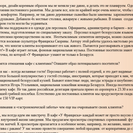
оря, дизайн коренным образом мы не меняли уже давно, и делать это не планируем. Одн
тоянии постоянного развития. Мы делаем все, или по крайней мере очень многое, чтобы
я комфортно. Например, не так давно деревянные скамейки были заменены харизмати
одушками. Добавили 4х местные столики, аквариум с живыми рыбками. В планах созда
ором гости могли бы уединиться.
н мы поддержали и в одежде для персонала. Официанты, администратор и бармен – все
стюмы, подготовленные по специальному заказу. Персонал владеет белорусским языко
тителями преимущественно на нем. Неотъемлимым элементом интерьера, можно сказат
ется восковая скульптура Франциска Скорины. Автору этой работы удалось настолько ре
еля, что многие клиенты воспринимают его как живого. Пытаются разговаривать и удив
ет!» В кафе играет легкая, фоновая национальная музыка. Постоянные посетители знают 
точка, по которой «У Франциска» узнают не только в Беларуси.
оятся отношения кафе с клиентами? Опишите образ потенциального посетителя?
я нас – всегда желанные гости! Персонал работает с полной отдачей, и это дает видимые 
ется большой популярностью у гостей столицы, иностранцев, которые приходят к нам, ч
национальной белорусской кухней. Бывают известные люди, звезды эстрады и шоубизнес
ляется Игорь Угольников, национальная хоккейная команда Беларуси. Иногда посетите
ему кафе. Не так давно российская делегация приехала прямо из аэропорта в 23.30 и все
нашей грибной похлебки. Естественно для постоянных клиентов мы предусмотрели скидк
е 150 VIP-карт.
внимания и «гастрономической заботы» чем еще вы очаровываете своих клиентов?
 мы всегда идем им навстречу. В кафе «У Франциска» каждый может не просто вкусно п
к внутренней жизни заведения. Мы предлагаем просмотры спортивных соревнований: фу
их матчей. К просмотрам прилагается и особенное меню, например, по желанию, наши г
пива с раками! У нас можно провести совершенно любой праздник: от корпоративна до с