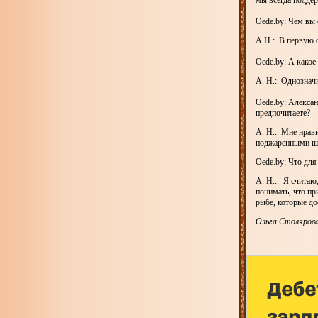
мы всегда подде
Оede.by: Чем вы 
А.Н.: В первую 
Оede.by: А како
А. Н.: Однозначн
Оede.by: Алекса
предпочитаете?
А. Н.: Мне нрави
поджаренными ша
Оede.by: Что для
А. Н.: Я считаю,
понимать, что пр
рыбе, которые до
Ольга Столярова