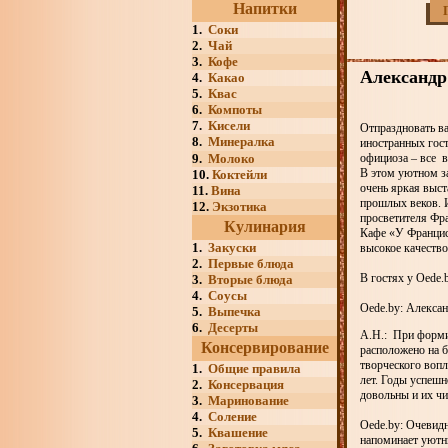
Напитки
1.
Соки
2.
Чай
3.
Кофе
Александр 
4.
Какао
5.
Квас
6.
Компоты
7.
Кисели
Отпраздновать в
8.
Минералка
иностранных гост
9.
Молоко
официоза – все 
В этом уютном за
10.
Коктейли
очень яркая выст
11.
Вина
прошлых веков. 
12.
Экзотика
просветителя Фр
Кулинария
Кафе «У Франциск
1.
Закуски
высокое качеств
2.
Первые блюда
В гостях у Оede
3.
Вторые блюда
4.
Соусы
Оede.by: Алексан
5.
Выпечка
6.
Десерты
А.Н.: При формир
Консервирование
расположено на б
творческого вопл
1.
Общие правила
лет. Годы успеш
2.
Консервация
довольны и их чи
3.
Маринование
4.
Соление
Оede.by: Очевидн
5.
Квашение
напоминает уютн