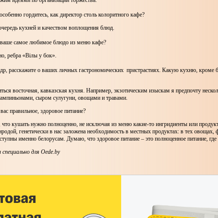
ржим идеями по организации торжества.
особенно гордитесь, как директор столь колоритного кафе?
очередь кухней и качеством воплощения блюд.
е ваше самое любимое блюдо из меню кафе?
о, ребра «Вiлы у бок».
ндр, расскажите о ваших личных гастрономических пристрастиях. Какую кухню, кроме б
ться восточная, кавказская кухня. Например, экзотическим изыскам я предпочту нескол
мпиньонами, сыром сулугуни, овощами и травами.
 вас правильное, здоровое питание?
 что кушать нужно полноценно, не исключая из меню какие-то ингридиенты или продук
иродой, генетически в нас заложена необходимость в местных продуктах: в тех овощах, 
ступны именно белорусам. Думаю, что здоровое питание – это полноценное питание, где 
 специально для Оede.by