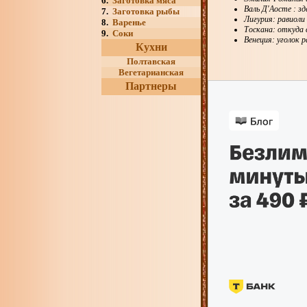
6.
Заготовка мяса
Валь Д'Аосте : з
7.
Заготовка рыбы
Лигурия: равиоли
8.
Варенье
Тоскана: откуда 
9.
Соки
Венеция: уголок 
Кухни
Полтавская
Вегетарианская
Партнеры