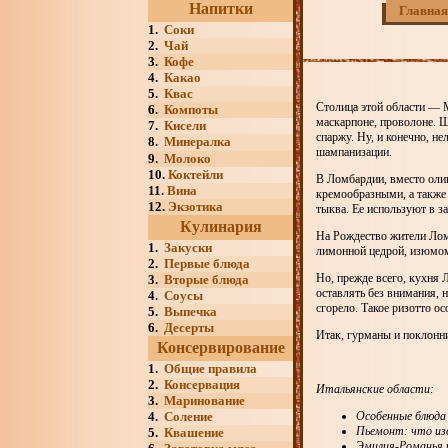
Напитки
Главная
1.
Соки
2.
Чай
3.
Кофе
4.
Какао
5.
Квас
Столица этой области — М
6.
Компоты
маскарпоне, проволоне. Ш
7.
Кисели
спаржу. Ну, и конечно, не
8.
Минералка
шампанизации.
9.
Молоко
10.
Коктейли
В Ломбардии, вместо олив
11.
Вина
кремообразными, а также 
12.
Экзотика
тыква. Ее используют в з
Кулинария
На Рождество жители Лом
1.
Закуски
лимонной цедрой, изюмом
2.
Первые блюда
Но, прежде всего, кухня 
3.
Вторые блюда
оставлять без внимания, 
4.
Соусы
сгорело. Такое ризотто ос
5.
Выпечка
6.
Десерты
Итак, гурманы и поклонн
Консервирование
1.
Общие правила
2.
Консервация
Итальянские области:
3.
Маринование
4.
Соление
Особенные блюда 
Пьемонт: что изо
5.
Квашение
Эмилия-Романья 