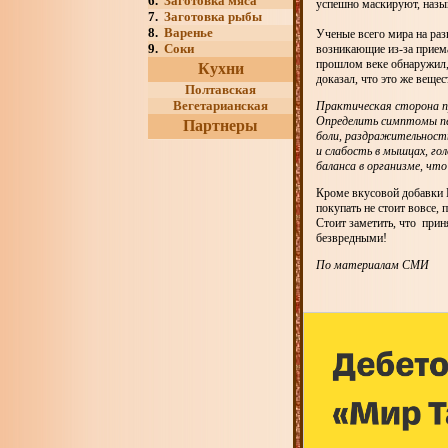
6.
Заготовка мяса
успешно маскируют, назыв
7.
Заготовка рыбы
8.
Варенье
Ученые всего мира на ра
9.
Соки
возникающие из-за прием
прошлом веке обнаружил
Кухни
доказал, что это же вещес
Полтавская
Вегетарианская
Практическая сторона п
Определить симптомы пе
Партнеры
боли, раздражительност
и слабость в мышцах, г
баланса в организме, ч
Кроме вкусовой добавки Е
покупать не стоит вовсе,
Стоит заметить, что прин
безвредными!
По материалам СМИ