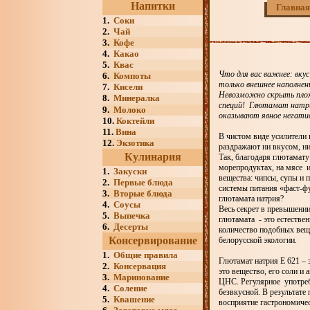
Напитки
Главная
1.
Соки
2.
Чай
3.
Кофе
4.
Какао
5.
Квас
Что для вас важнее: вку
6.
Компоты
только внешнее наполнен
7.
Кисели
Невозможно скрыть плох
8.
Минералка
специй! Глютамат натри
9.
Молоко
оказывают явное негатив
10.
Коктейли
11.
Вина
В чистом виде усилители 
12.
Экзотика
раздражают ни вкусом, н
Кулинария
Так, благодаря глютамату
морепродуктах, на мясе и
1.
Закуски
вещества: чипсы, супы и 
2.
Первые блюда
системы питания «фаст-фу
3.
Вторые блюда
глютамата натрия?
4.
Соусы
Весь секрет в превышении
5.
Выпечка
глютамата - это естестве
6.
Десерты
количество подобных веще
Консервирование
белорусской экологии.
1.
Общие правила
Глютамат натрия Е 621 – 
2.
Консервация
это вещество, его соли и
3.
Маринование
ЦНС. Регулярное употребл
4.
Соление
безвкусной. В результате
5.
Квашение
восприятие гастрономичес