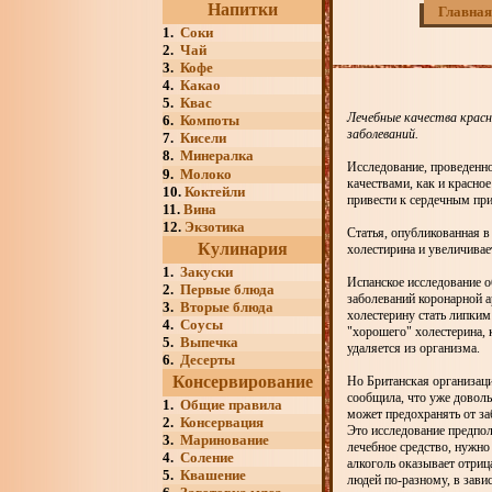
Напитки
Главная
1.
Соки
2.
Чай
3.
Кофе
4.
Какао
5.
Квас
Лечебные качества красн
6.
Компоты
заболеваний.
7.
Кисели
8.
Минералка
Исследование, проведенно
9.
Молоко
качествами, как и красно
10.
Коктейли
привести к сердечным пр
11.
Вина
12.
Экзотика
Статья, опубликованная в 
Кулинария
холестирина и увеличивае
1.
Закуски
Испанское исследование 
2.
Первые блюда
заболеваний коронарной а
3.
Вторые блюда
холестерину стать липким
4.
Соусы
"хорошего" холестерина, 
5.
Выпечка
удаляется из организма.
6.
Десерты
Консервирование
Но Британская организаци
сообщила, что уже доволь
1.
Общие правила
может предохранять от за
2.
Консервация
Это исследование предпола
3.
Маринование
лечебное средство, нужно
4.
Соление
алкоголь оказывает отриц
5.
Квашение
людей по-разному, в зави