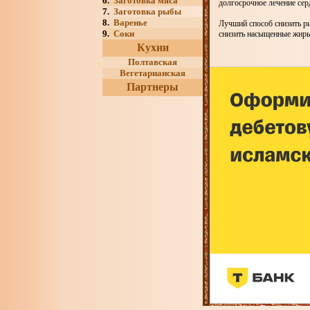
6.
Заготовка мяса
долгосрочное лечение сер
7.
Заготовка рыбы
8.
Варенье
Лучший способ снизить ри
9.
Соки
снизить насыщенные жиры
Кухни
Полтавская
Вегетарианская
Партнеры