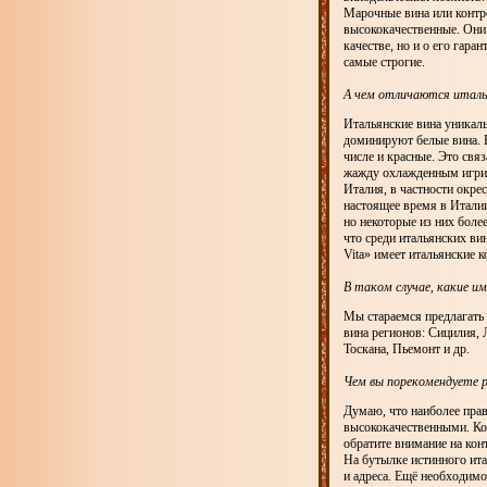
Марочные вина или контр
высококачественные. Они
качестве, но и о его гара
самые строгие.
А чем отличаются италь
Итальянские вина уникаль
доминируют белые вина. В
числе и красные. Это свя
жажду охлажденным игрис
Италия, в частности окре
настоящее время в Италии
но некоторые из них боле
что среди итальянских ви
Vita» имеет итальянские к
В таком случае, какие и
Мы стараемся предлагать
вина регионов: Сицилия, 
Тоскана, Пьемонт и др.
Чем вы порекомендуете р
Думаю, что наиболее прав
высококачественными. Ког
обратите внимание на кон
На бутылке истинного ита
и адреса. Ещё необходимо