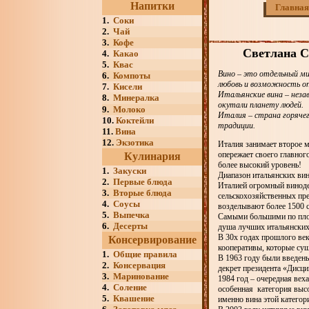
Напитки
Главная
1.
Соки
2.
Чай
3.
Кофе
Светлана С
4.
Какао
5.
Квас
Вино – это отдельный ми
6.
Компоты
любовь и возможность о
7.
Кисели
Итальянские вина – неза
8.
Минералка
окутали планету людей.
9.
Молоко
Италия – страна горяче
10.
Коктейли
традиции.
11.
Вина
12.
Экзотика
Италия занимает второе м
опережает своего главног
Кулинария
более высокий уровень!
1.
Закуски
Диапазон итальянских вин
2.
Первые блюда
Италией огромный виноде
3.
Вторые блюда
сельскохозяйственных пр
4.
Соусы
возделывают более 1500 с
5.
Выпечка
Самыми большими по площ
6.
Десерты
душа лучших итальянских
В 30х годах прошлого ве
Консервирование
кооперативы, которые сущ
1.
Общие правила
В 1963 году были введен
2.
Консервация
декрет президента «Дисци
3.
Маринование
1984 год – очередная вех
4.
Соление
особенная категория высок
5.
Квашение
именно вина этой категор