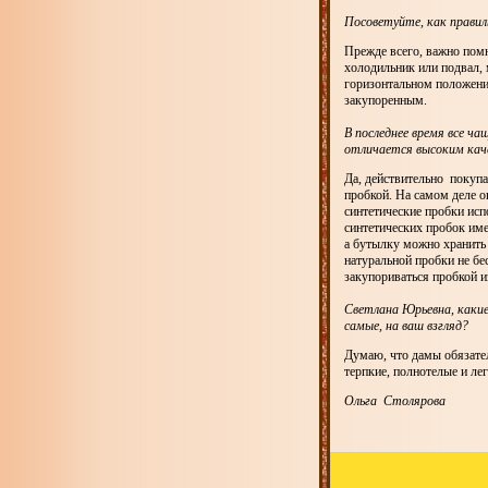
Посоветуйте, как правил
Прежде всего, важно помн
холодильник или подвал, 
горизонтальном положении
закупоренным.
В последнее время все ч
отличается высоким ка
Да, действительно покуп
пробкой. На самом деле он
синтетические пробки исп
синтетических пробок име
а бутылку можно хранить 
натуральной пробки не бе
закупориваться пробкой 
Светлана Юрьевна, каки
самые, на ваш взгляд?
Думаю, что дамы обязател
терпкие, полнотелые и ле
Ольга Столярова