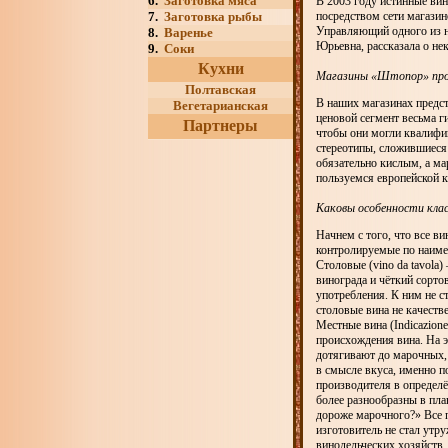
6.
Заготовка мяса
В 2003 году истинные в
7.
Заготовка рыбы
посредством сети магази
Управляющий одного из н
8.
Варенье
Юрьевна, рассказала о не
9.
Соки
Кухни
Магазины «Штопор» прои
Полтавская
В наших магазинах предст
Вегетарианская
ценовой сегмент весьма г
Партнеры
чтобы они могли квалифи
стереотипы, сложившиеся 
обязательно кислым, а мар
пользуемся европейской к
Каковы особенности кла
Начнем с того, что все в
контролируемые по наим
Столовые (vino da tavola)
винограда и чёткий сорто
употребления. К ним не с
столовые вина не качеств
Местные вина (Indicazione
происхождения вина. На э
дотягивают до марочных, 
в смысле вкуса, именно п
производителя в определё
более разнообразны в пла
дороже марочного?» Все п
изготовитель не стал ут
винодельческих хозяйств.