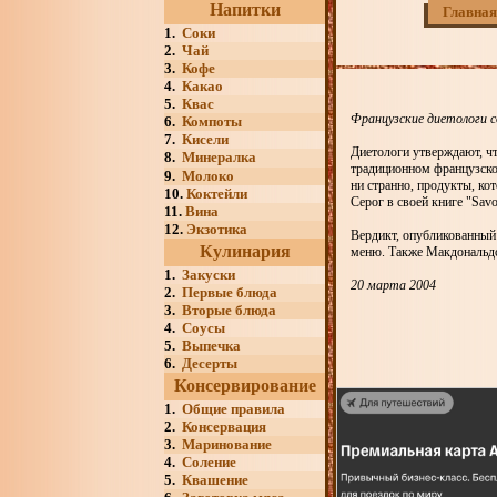
Напитки
Главная
1.
Соки
2.
Чай
3.
Кофе
4.
Какао
5.
Квас
Французские диетологи 
6.
Компоты
7.
Кисели
Диетологи утверждают, чт
8.
Минералка
традиционном французско
9.
Молоко
ни странно, продукты, ко
10.
Коктейли
Серог в своей книге "Sav
11.
Вина
12.
Экзотика
Вердикт, опубликованный
Кулинария
меню. Также Макдональдс
1.
Закуски
20 марта 2004
2.
Первые блюда
3.
Вторые блюда
4.
Соусы
5.
Выпечка
6.
Десерты
Консервирование
1.
Общие правила
2.
Консервация
3.
Маринование
4.
Соление
5.
Квашение