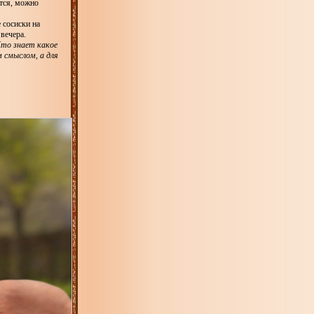
ится, можно
сосиски на
 вечера.
Кто знает какое
 смыслом, а для