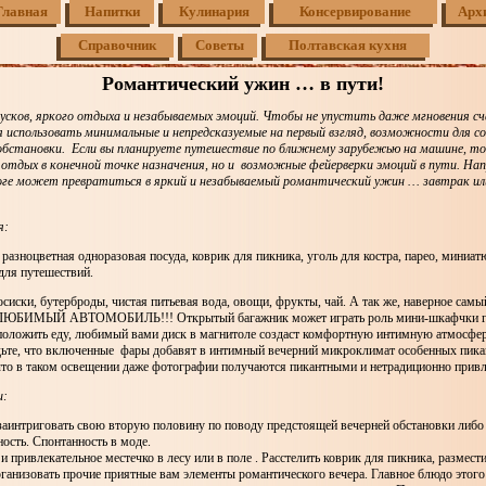
Главная
Напитки
Кулинария
Консервирование
Арх
Справочник
Советы
Полтавская кухня
Романтический ужин … в пути!
усков, яркого отдыха и незабываемых эмоций. Чтобы не упустить даже мгновения сч
 использовать минимальные и непредсказуемые на первый взгляд, возможности для с
бстановки. Если вы планируете путешествие по ближнему зарубежью на машине, то
 отдых в конечной точке назначения, но и возможные фейерверки эмоций в пути. На
оге может превратиться в яркий и незабываемый романтический ужин … завтрак или
я:
разноцветная одноразовая посуда, коврик для пикника, уголь для костра, парео, миниат
для путешествий.
сиски, бутерброды, чистая питьевая вода, овощи, фрукты, чай. А так же, наверное са
ЛЮБИМЫЙ АВТОМОБИЛЬ!!! Открытый багажник может играть роль мини-шкафчки гд
сположить еду, любимый вами диск в магнитоле создаст комфортную интимную атмосфер
удьте, что включенные фары добавят в интимный вечерний микроклимат особенных пика
 что в таком освещении даже фотографии получаются пикантными и нетрадиционно прив
и:
заинтриговать свою вторую половину по поводу предстоящей вечерней обстановки либо
ость. Спонтанность в моде.
и привлекательное местечко в лесу или в поле . Расстелить коврик для пикника, размест
рганизовать прочие приятные вам элементы романтического вечера. Главное блюдо этог