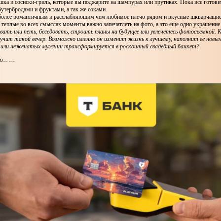
шка и сосиски-гриль, которые вы поджарите на шампурах или прутиках. Пока все готов
бутербродами и фруктами, а так же соками.
более романтичным и расслабляющим чем любимое плечо рядом и вкусные шкварчащие 
теплые во всех смыслах моменты важно запечатлеть на фото, а это еще одно украшение
вать или петь, беседовать, строить планы на будущее или увлечетесь фотосъемкой. 
учит такой вечер. Возможно именно он изменит жизнь к лучшему, наполнит ее новым
 или неженатых мужчин трансформируется в роскошный свадебный банкет?
вью… …