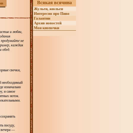
Всякая всячина
ив
Жульен, жюльен
Интересно про Пиво
Галантин
Архив новостей
Мои кнопочки
астья и любви,
оздания
 продумайте не
пример, каждая
 обед.
юрные свечки,
мый необходимый
е изначально
у, и самое
нтных ноток.
лекательными.
 сохранять
ить посуду,
о вечера —