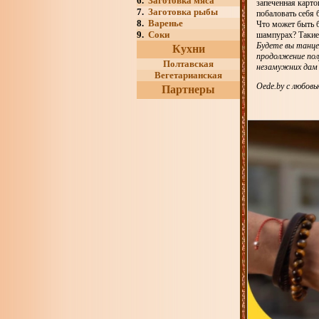
6.
Заготовка мяса
запеченная карто
7.
Заготовка рыбы
побаловать себя 
8.
Варенье
Что может быть 
9.
Соки
шампурах? Такие 
Будете вы танце
Кухни
продолжение пол
Полтавская
незамужних дам
Вегетарианская
Oede.by c любо
Партнеры