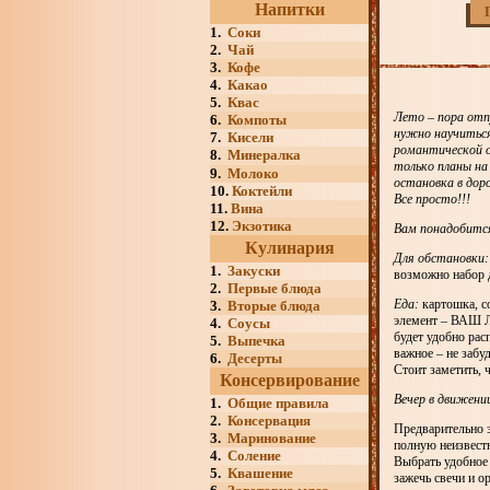
Напитки
1.
Соки
2.
Чай
3.
Кофе
4.
Какао
5.
Квас
Лето – пора отп
6.
Компоты
нужно научиться
7.
Кисели
романтической о
8.
Минералка
только планы на
9.
Молоко
остановка в дор
10.
Коктейли
Все просто!!!
11.
Вина
12.
Экзотика
Вам понадобитс
Кулинария
Для обстановки:
1.
Закуски
возможно набор 
2.
Первые блюда
Еда:
картошка, со
3.
Вторые блюда
элемент – ВАШ 
4.
Соусы
будет удобно ра
5.
Выпечка
важное – не заб
6.
Десерты
Стоит заметить,
Консервирование
Вечер в движени
1.
Общие правила
2.
Консервация
Предварительно 
3.
Маринование
полную неизвестн
4.
Соление
Выбрать удобное 
5.
Квашение
зажечь свечи и о