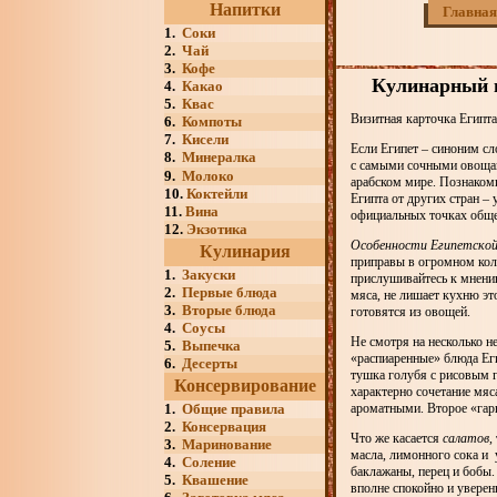
Напитки
Главная
1.
Соки
2.
Чай
3.
Кофе
Кулинарный г
4.
Какао
5.
Квас
Визитная карточка Египта
6.
Компоты
7.
Кисели
Если Египет – синоним сл
8.
Минералка
с самыми сочными овощам
9.
Молоко
арабском мире. Познакоми
10.
Коктейли
Египта от других стран –
11.
Вина
официальных точках обще
12.
Экзотика
Особенности Египетской 
Кулинария
приправы в огромном кол
1.
Закуски
прислушивайтесь к мнени
2.
Первые блюда
мяса, не лишает кухню эт
3.
Вторые блюда
готовятся из овощей.
4.
Соусы
Не смотря на несколько н
5.
Выпечка
«распиаренные» блюда Еги
6.
Десерты
тушка голубя с рисовым 
Консервирование
характерно сочетание мяс
1.
Общие правила
ароматными. Второе «гарн
2.
Консервация
Что же касается
салатов
,
3.
Маринование
масла, лимонного сока и 
4.
Соление
баклажаны, перец и бобы.
5.
Квашение
вполне спокойно и уверен