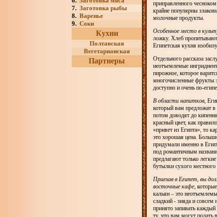
6.
Заготовка мяса
приправленного чесноком 
7.
Заготовка рыбы
крайне популярны злаковы
8.
Варенье
молочные продукты.
9.
Соки
Особенное место в культ
Кухни
ложку. Хлеб пропитывают
Полтавская
Египетская кухня изобил
Вегетарианская
Отдельного рассказа зас
Партнеры
неотъемлемые ингридиент
пирожное, которое варитс
многочисленные фрукты эт
доступно и очень по-египе
В области напитков
, Еги
который вам предложат в 
потом доводят до кипения
красный цвет, как правил
«привет из Египта», то ка
это хорошая цена. Больши
придумали именно в Египт
под романтичным название
предлагают только легкие
бутылки сухого местного в
Приехав в Египет, вы до
восточные кафе
, которы
кальян – это неотъемлемы
сладкий - зияда и совсем 
принято запивать каждый 
ту, что вам могут подать 