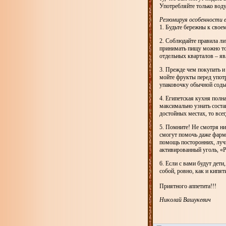
Употребляйте только воду,
Резюмируя особенности е
1. Будьте бережны к свое
2. Соблюдайте правила лич
принимать пищу можно то
отдельных кварталов – яв
3. Прежде чем покупать и
мойте фрукты перед употр
упаковочку обычной соды
4. Египетская кухня полна
максимально узнать соста
достойных местах, то все
5. Помните! Не смотря ни
смогут помочь даже фарма
помощь посторонних, лучш
активированный уголь, «
6. Если с вами будут дет
собой, ровно, как и кипя
Приятного аппетита!!!
Николай Вашукевич