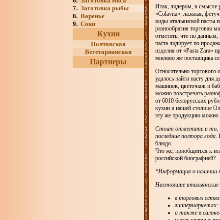
6.
Заготовка мяса
Итак, лидером, в смысле 
7.
Заготовка рыбы
«Colavita»: лазанья, фету
8.
Варенье
виды итальянской пасты п
9.
Соки
разнообразия торговая ма
Кухни
отметить, что по данным,
паста лидирует по прода
Полтавская
изделия от «Pasta Zara» 
Вегетарианская
мнению же поставщика сек
Партнеры
Относительно торгового о
удалось найти пасту для 
машинок, цветочков и баб
можно повстречать разноф
от 6010 белорусских рубл
кухни в нашей столице Ол
эту же продукцию можно н
Стоит отметить и то, чт
последние полтора года.
В
блюдо.
Что же, приобщиться к ит
российской биографией?
*Информация о наличии 
Настоящие итальянские м
в торговых сетях
гиппермаркетах: 
а также в салоне-