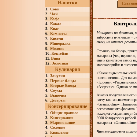
Напитки
Главная
1.
Соки
2.
Чай
3.
Кофе
Контроль
4.
Какао
5.
Квас
Макароны по-флотски, м
6.
Компоты
забросить их в масло – 
7.
Кисели
вилку, их хочется резат
8.
Минералка
9.
Молоко
Странно, но блюдо, приго
10.
Коктейли
макароны (что, вероятно, 
11.
Вина
еще и качеством самих из
12.
Экзотика
малокалорийна и энергети
Кулинария
«Какие виды итальянской 
1.
Закуски
поиски истины. Для начала
2.
Первые блюда
«Корона», «Радзивиловски
3.
Вторые блюда
«Азарэнне». Однако ее мн
4.
Соусы
5.
Выпечка
Анализ представленного н
пасту так называемого сре
6.
Десерты
«Granmoulino». Названны
Консервирование
всевозможного формата. П
1.
Общие правила
исходного сырья могут бы
2.
Консервация
3900 белорусских рублей
3.
Маринование
макароны «Granmoulino» п
4.
Соление
Что же касается многоо
5.
Квашение