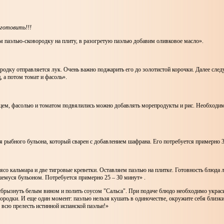
готовить!!!
 паэлью-сковородку на плиту, в разогретую паэлью добавим оливковое масло».
одку отправляется лук. Очень важно поджарить его до золотистой корочки. Далее след
, а потом томат и фасоль».
ерцем, фасолью и томатом подвялились можно добавлять морепродукты и рис. Необходим
 рыбного бульона, который сварен с добавлением шафрана. Его потребуется примерно 
о кальмара и две тигровые креветки. Оставляем паэлью на плитке. Готовность блюда л
шемуся бульоном. Потребуется примерно 25 – 30 минут» .
сбрызнуть белым вином и полить соусом "Сальса". При подаче блюдо необходимо украс
ородки. И еще один момент: паэлью нельзя кушать в одиночестве, окружите себя близ
 всю прелесть истинной испанской паэльи!»