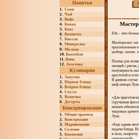
Напитки
1.
Соки
2.
Чай
3.
Кофе
Мастер
4.
Какао
5.
Квас
Еда – это больш
6.
Компоты
7.
Кисели
Мастеркласс от 
8.
Минералка
приготовлению п
9.
Молоко
шедевр, заново 
10.
Коктейли
11.
Вина
Паэлья для испан
12.
Экзотика
овощей с рисом, 
Кулинария
популярность паэ
простотой и есте
1.
Закуски
В данном случае
2.
Первые блюда
шеф-повора Луис
3.
Вторые блюда
4.
Соусы
5.
Выпечка
«Для приготовлен
6.
Десерты
стручковая фасол
назвать обязател
Консервирование
тигровых кревет
1.
Общие правила
Луис.
2.
Консервация
3.
Маринование
«Еще одним неот
4.
Соление
подачи блюда. Ис
в поле, попросту
5.
Квашение
сковородкой».