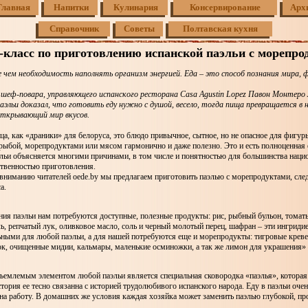
Главная
Напитки
Кулинария
Консервирование
Арх
Справочник
Советы
Полтавская кухня
-класс по приготовлению испанской паэльи с морепро
е чем необходимость наполнять организм энергией. Еда – это способ познания мира, 
шеф-повара, управляющего испанского ресторана Casa Agustin Lopez Павон Монтеро 
аэльи доказал, что готовить еду нужно с душой, весело, тогда пища превращается в
открывающий мир вкусов.
ца, как «драники» для белоруса, это блюдо привычное, сытное, но не опасное для фигур
рыбой, морепродуктами или мясом гармонично и даже полезно. Это и есть полноценная
льи объясняется многими причинами, в том числе и понятностью для большинства нацио
ственностью приготовления.
 вниманию читателей oede.by мы предлагаем приготовить паэлью с морепродуктами, сле
а.
ия паэльи нам потребуются доступные, полезные продукты: рис, рыбный бульон, томаты
ь, репчатый лук, оливковое масло, соль и черный молотый перец, шафран – эти ингрид
ьными для любой паэльи, а для нашей потребуются еще и морепродукты: тигровые креве
ок, очищенные мидии, кальмары, маленькие осминожки, а так же лимон для украшения» 
ъемлемым элементом любой паэльи является специальная сковородка «паэлья», которая 
тория ее тесно связанна с историей трудолюбивого испанского народа. Еду в паэльи очен
 на работу. В домашних же условия каждая хозяйка может заменить паэлью глубокой, пр