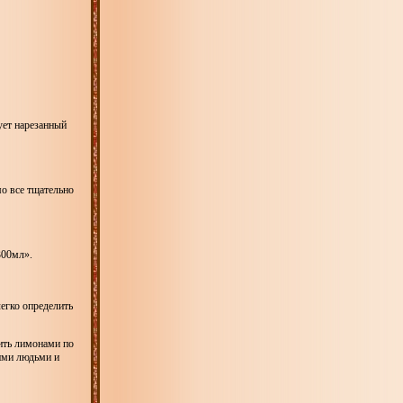
ует нарезанный
о все тщательно
300мл».
егко определить
ить лимонами по
кими людьми и