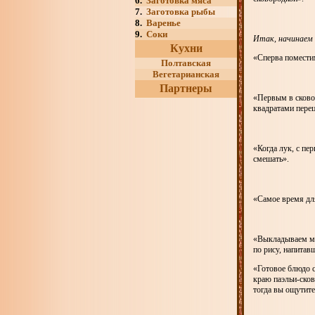
6.
Заготовка мяса
7.
Заготовка рыбы
8.
Варенье
9.
Соки
Итак, начинаем 
Кухни
«Сперва поместим
Полтавская
Вегетарианская
Партнеры
«Первым в сковор
квадратами перец
«Когда лук, с п
смешать».
«Самое время для
«Выкладываем мяс
по рису, напитав
«Готовое блюдо 
краю паэльи-сков
тогда вы ощутите