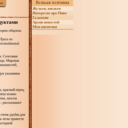
Всякая всячина
ив
Жульен, жюльен
Интересно про Пиво
Галантин
дуктами
Архив новостей
Мои кнопочки
форма общения.
Луиса по
 неожиданный
ы. Сочетание
 еда. Мировая
нальностей,
дуя указаниям
, красный перец,
иенты можно
тки, хвосты
– рассказывает
очень удобна для
ь легко принести
осторной